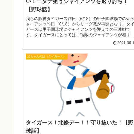
い！三タテ狙うジャイアンツを返り討ち！
【野球話】
我らの阪神タイガース昨日（6/18）の甲子園球場でのvs.
ャイアンツ昨日（6/18）からリーグ戦が再開となり、タ
ガースは甲子園球場にジャイアンツを迎えての三連戦で
す。タイガースにとっては、宿敵のジャイアンツが相手
辛酸を舐め続けた相手、...
2021.06.
父ちゃんの話（タイガース）
タイガース！北條デー！！守り抜いた！【野
球話】