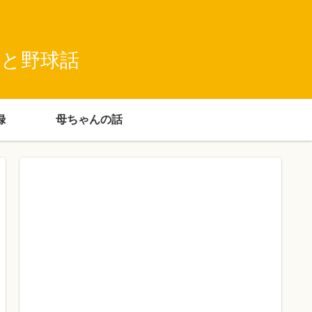
録と野球話
録
母ちゃんの話