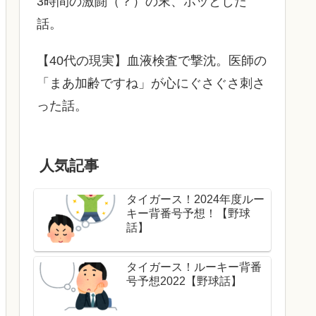
3時間の激闘（？）の末、ホッとした
話。
【40代の現実】血液検査で撃沈。医師の
「まあ加齢ですね」が心にぐさぐさ刺さ
った話。
人気記事
タイガース！2024年度ルー
キー背番号予想！【野球
話】
タイガース！ルーキー背番
号予想2022【野球話】