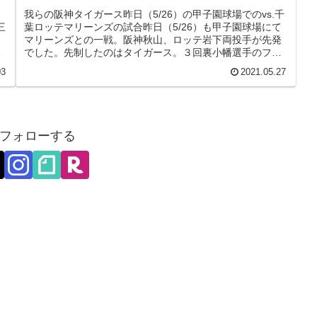
我らの阪神タイガース昨日（5/26）の甲子園球場でのvs.千
三
葉ロッテマリーンズの試合昨日（5/26）も甲子園球場にて
ク
マリーンズとの一戦。阪神秋山、ロッテ岩下両投手が先発
を
でした。先制したのはタイガース。３回裏小幡選手のフォ
アボール、秋山選手の...
03
2021.05.27
フォローする