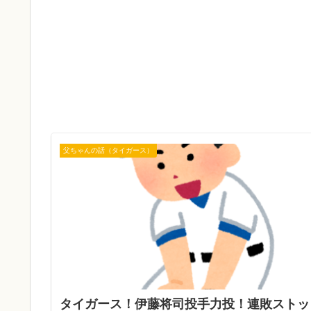
父ちゃんの話（タイガース）
タイガース！伊藤将司投手力投！連敗ストッ