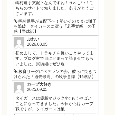
嶋村選手支配下なんですね！うれしい！こ
ちらのサイトで知りました。ありがとうご
ざいます。
嶋村選手が支配下へ！勢いそのままに獅子
も撃破！タイガースに漂う「若手覚醒」の予
感【野球話】
ぷれい
2026.03.05
初めまして。トラキチを長いことやってま
す。ブログ村で目にとまって読ませてもら
いました。実績組はぜひ返...
教育リーグにベテランの姿。彼らに突きつ
けられた「過去最高」の競争意識【野球話】
カープ大好き
2025.09.05
タイガースは優勝マジック4でもうやばい
ことになってきました。今日からはカープ
戦ですが、タイガースは絶...