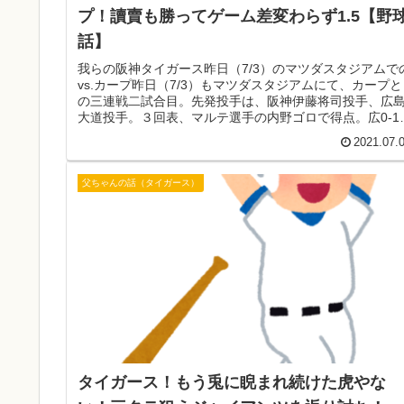
プ！讀賣も勝ってゲーム差変わらず1.5【野
話】
我らの阪神タイガース昨日（7/3）のマツダスタジアムで
vs.カープ昨日（7/3）もマツダスタジアムにて、カープと
の三連戦二試合目。先発投手は、阪神伊藤将司投手、広
大道投手。３回表、マルテ選手の内野ゴロで得点。広0-1
７回表、マルテ選手...
2021.07.
父ちゃんの話（タイガース）
タイガース！もう兎に睨まれ続けた虎やな