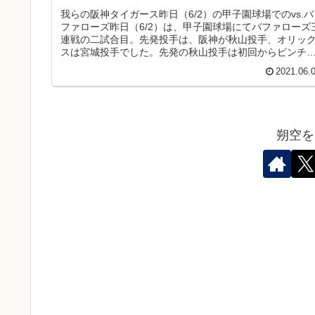
我らの阪神タイガース昨日（6/2）の甲子園球場でのvs.バ
ファローズ昨日（6/2）は、甲子園球場にてバファローズ
連戦の二試合目。先発投手は、阪神が秋山投手、オリッ
スは宮城投手でした。先発の秋山投手は初回からピンチ
招く。ヒットとフォアボ...
2021.06.
朔空を