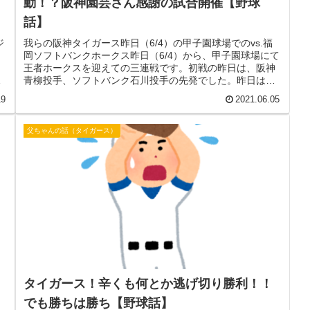
動！？阪神園芸さん感謝の試合開催【野球
話】
ジ
我らの阪神タイガース昨日（6/4）の甲子園球場でのvs.福
イ
岡ソフトバンクホークス昨日（6/4）から、甲子園球場にて
王者ホークスを迎えての三連戦です。初戦の昨日は、阪神
。
青柳投手、ソフトバンク石川投手の先発でした。昨日は、
関西地方は夕方までフツ...
19
2021.06.05
父ちゃんの話（タイガース）
タイガース！辛くも何とか逃げ切り勝利！！
でも勝ちは勝ち【野球話】