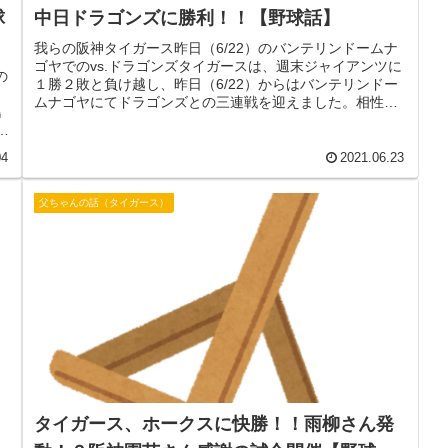
球
中日ドラゴンズに勝利！！【野球話】
我らの阪神タイガース昨日（6/22）のバンテリンドームナ
ゴヤでのvs.ドラゴンズタイガースは、週末ジャイアンツに
の
１勝２敗と負け越し、昨日（6/22）からはバンテリンドー
ムナゴヤにてドラゴンズとの三連戦を迎えました。相性が
島
とてつもなく悪い「鬼...
神
04
2021.06.23
父ちゃんの話（タイガース）
タイガース、ホークスに快勝！！雨柳さん発