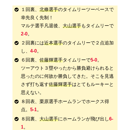
１回裏、
北條選手
のタイムリーツーベースで
幸先良く先制！
マルテ選手凡退後、
大山選手
もタイムリーで
2-0
。
２回裏には
近本選手
のタイムリーで２点追加
し、
4-0
。
６回裏、
佐藤輝選手
タイムリーで
5-0
。
ツーアウト３塁やったから勝負避けられると
思ったのに何故か勝負してきた。そこを見逃
さず打ち返す
佐藤輝選手
はとてもルーキーと
思えない。
８回表、栗原選手ホームランでホークス得
点。
5-1
。
８回裏、
大山選手
にホームランが飛び出し
6-
1
。