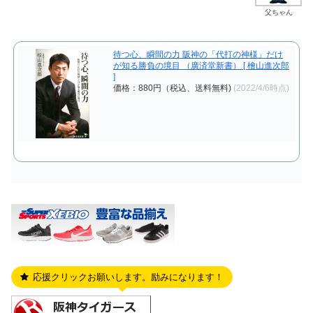
父ちゃん
待つ心、瞬間の力 阪神の「代打の神様」だけ
が知る勝負の境目 （廣済堂新書） [ 檜山進次郎
]
価格：880円（税込、送料無料)
(2022/4/6時点)
応援クリックお願いします。励みになります！