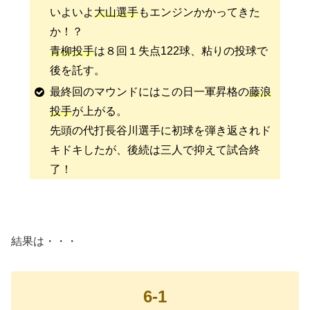
いよいよ
大山選手
もエンジンかかってきた
か！？
青柳投手
は８回１失点122球、粘りの投球で
後を託す。
最終回のマウンドにはこの日一軍昇格の
藤浪
投手
が上がる。
先頭の代打長谷川選手に初球を弾き返されド
キドキしたが、後続は三人で抑えて試合終
了！
結果は・・・
6-1