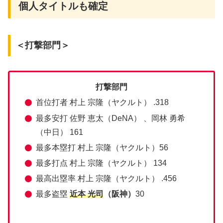
個人タイトルも確定
＜打撃部門＞
打撃部門
首位打者 村上 宗隆（ヤクルト） .318
最多安打 佐野 恵太（DeNA） 、岡林 勇希
（中日） 161
最多本塁打 村上 宗隆（ヤクルト）56
最多打点 村上 宗隆（ヤクルト） 134
最高出塁率 村上 宗隆（ヤクルト） .456
最多盗塁
近本 光司
（阪神）
30