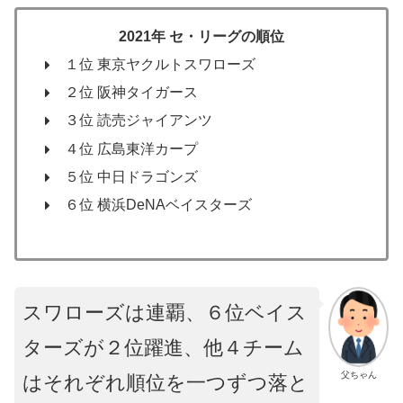
2021年 セ・リーグの順位
１位 東京ヤクルトスワローズ
２位 阪神タイガース
３位 読売ジャイアンツ
４位 広島東洋カープ
５位 中日ドラゴンズ
６位 横浜DeNAベイスターズ
スワローズは連覇、６位ベイス
ターズが２位躍進、他４チーム
父ちゃん
はそれぞれ順位を一つずつ落と