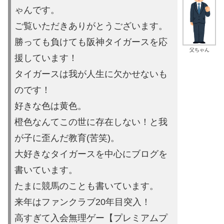
ゃんです。
ご覧いただきあり
がとうございます。
勝っても負けても阪神タイガースを応
父ちゃん
援しています！
タイガースは
我が人生に欠かせないも
のです！
好きな色は黄色。
橙色なんてこの世に存在しない！と我
が子に歪ん
だ教育(苦笑)。
大好きなタイガースを中心にブログを
書いています。
たまに競馬の
ことも書いています。
来年はファンクラブ20年目突入！
高すぎて入会無理ゲー【プレミ
アムプ