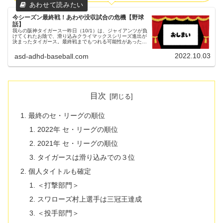
今シーズン最終戦！あわや没収試合の危機【野球
話】
我らの阪神タイガース一昨日（10/1）は、ジャイアンツが負
けてくれたお陰で、滑り込みクライマックスシリーズ進出が
決まったタイガース。最終戦までもつれる可能性があったの
に、まさかタイガース３連勝、カープと讀賣は３連敗で、１
試合残して決まるとは...
2022.10.03
asd-adhd-baseball.com
目次
最終のセ・リーグの順位
2022年 セ・リーグの順位
2021年 セ・リーグの順位
タイガースは滑り込みでの３位
個人タイトルも確定
＜打撃部門＞
スワローズ村上選手は三冠王達成
＜投手部門＞