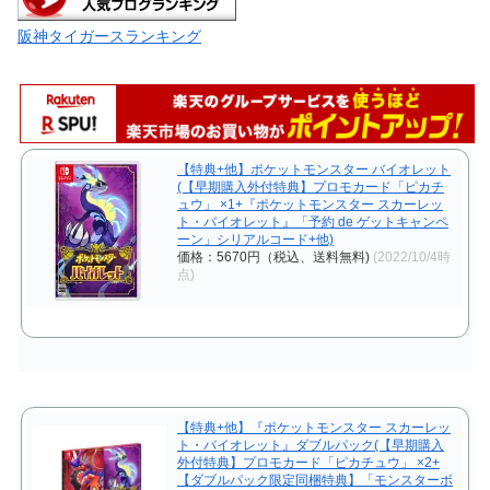
阪神タイガースランキング
【特典+他】ポケットモンスター バイオレット
(【早期購入外付特典】プロモカード「ピカチ
ュウ」 ×1+『ポケットモンスター スカーレッ
ト・バイオレット』「予約 de ゲットキャンペ
ーン」シリアルコード+他)
価格：5670円（税込、送料無料)
(2022/10/4時
点)
【特典+他】『ポケットモンスター スカーレッ
ト・バイオレット』ダブルパック(【早期購入
外付特典】プロモカード「ピカチュウ」 ×2+
【ダブルパック限定同梱特典】「モンスターボ