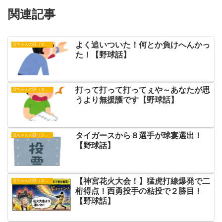
関連記事
よく追いついた！何とか負けへんかっ
父ちゃんの話（タイガース）
た！【野球話】
打って打って打ってぇや～あなたが思
父ちゃんの話（タイガース）
うより無援護です【野球話】
タイガースから８選手が球宴選出！
父ちゃんの話（タイガース）
【野球話】
【神宮花火大会！】猛虎打線爆発で二
父ちゃんの話（タイガース）
桁得点！西勇投手の粘投で２勝目！
【野球話】