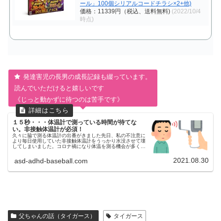
ール」100個シリアルコードチラシ×2+他)
価格：11339円（税込、送料無料)
(2022/10/4
時点)
発達害児の長男の成長記録も綴っています。
読んでいただけると嬉しいです
《じっと動かずに待つのは苦手です》
１５秒・・・体温計で測っている時間が待てな
い。非接触体温計が必須！
久々に脇で測る体温計の出番がきました先日、私の不注意に
より毎日使用していた非接触体温計をうっかり水没させて壊
してしまいました。コロナ禍になり体温を測る機会が多くな
ったため、第一波の時に購入し、そこからずっと使用してい
たので、脇で挟むタイプは...
2021.08.30
asd-adhd-baseball.com
父ちゃんの話（タイガース）
タイガース