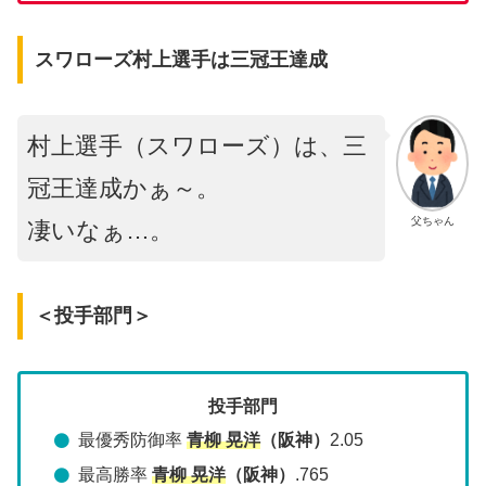
スワローズ村上選手は三冠王達成
村上選手（スワローズ）は、三
冠王達成かぁ～。
父ちゃん
凄いなぁ…。
＜投手部門＞
投手部門
最優秀防御率
青柳 晃洋
（阪神）
2.05
最高勝率
青柳 晃洋
（阪神）
.765