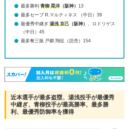
最多勝利
青柳 晃洋
（阪神）
13
最多セーブ R.マルティネス （中日）39
最優秀中継ぎ
湯浅 京己
（阪神）
、ロドリゲス
（中日）45
最多奪三振 戸郷 翔征（読売）154
近本選手が最多盗塁、湯浅投手が最優秀
中継ぎ、青柳投手が最高勝率、最多勝
利、最優秀防御率を獲得