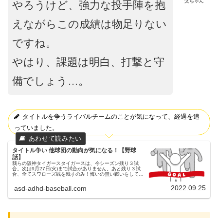
父ちゃん
やろうけど、強力な投手陣を抱
えながらこの成績は物足りない
ですね。
やはり、課題は明白、打撃と守
備でしょう…。
タイトルを争うライバルチームのことが気になって、経過を追
っていました。
タイトル争い 他球団の動向が気になる！【野球
話】
我らの阪神タイガースタイガースは、今シーズン残り３試
合。次は9月27日(火)まで試合がありません。あと残り３試
合、全てスワローズ戦を残すのみ！悔いの無い戦いをしてく
ださい！父ちゃん試合が無かった昨日（9/24）、タイトルを
争うライバルチーム...
2022.09.25
asd-adhd-baseball.com