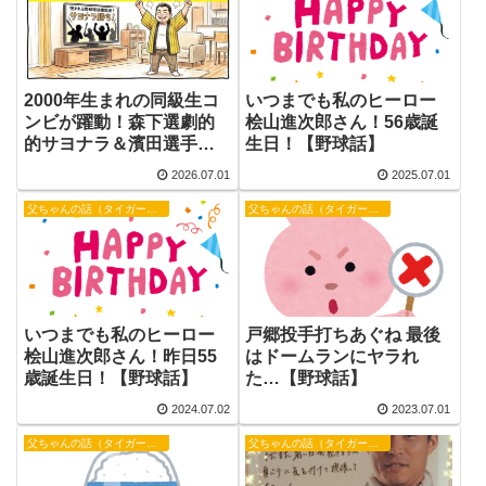
2000年生まれの同級生コ
いつまでも私のヒーロー
ンビが躍動！森下選劇的
桧山進次郎さん！56歳誕
的サヨナラ＆濱田選手執
生日！【野球話】
念の移籍後初タイムリ
2026.07.01
2025.07.01
ー！【野球話】
父ちゃんの話（タイガース）
父ちゃんの話（タイガース）
いつまでも私のヒーロー
戸郷投手打ちあぐね 最後
桧山進次郎さん！昨日55
はドームランにヤラれ
歳誕生日！【野球話】
た…【野球話】
2024.07.02
2023.07.01
父ちゃんの話（タイガース）
父ちゃんの話（タイガース）