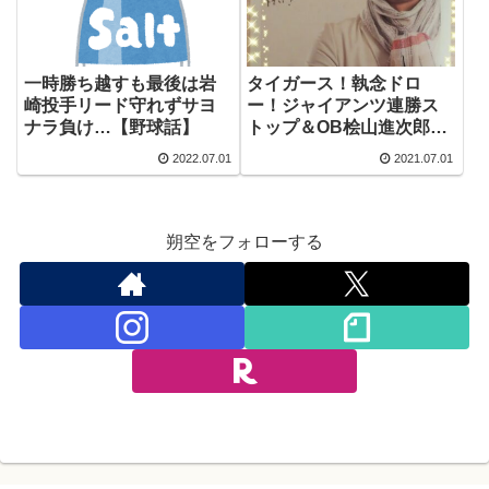
一時勝ち越すも最後は岩
タイガース！執念ドロ
崎投手リード守れずサヨ
ー！ジャイアンツ連勝ス
ナラ負け…【野球話】
トップ＆OB桧山進次郎さ
ん！ハッピーバースデ
2022.07.01
2021.07.01
ー！【野球話】
朔空をフォローする