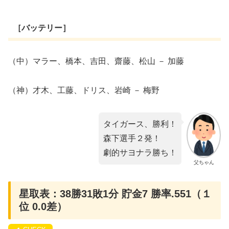
［バッテリー］
​​（中）マラー、橋本、吉田、齋藤、松山 － 加藤
（神）才木、工藤、ドリス、岩崎 － 梅野
タイガース、勝利！
森下選手２発！
劇的サヨナラ勝ち！
父ちゃん
星取表：38勝31敗1分 貯金7 勝率.551（１
位 0.0差）