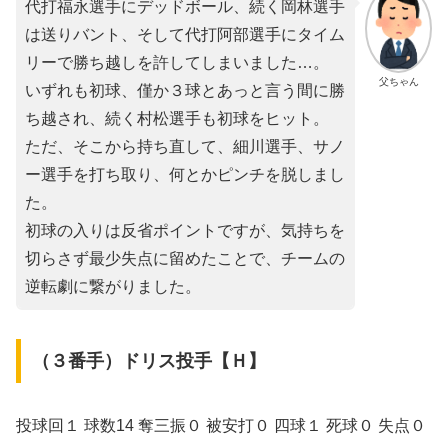
代打福永選手にデッドボール、続く岡林選手
は送りバント、そして代打阿部選手にタイム
リーで勝ち越しを許してしまいました…。
父ちゃん
いずれも初球、僅か３球とあっと言う間に勝
ち越され、続く村松選手も初球をヒット。
ただ、そこから持ち直して、細川選手、サノ
ー選手を打ち取り、何とかピンチを脱しまし
た。
初球の入りは反省ポイントですが、気持ちを
切らさず最少失点に留めたことで、チームの
逆転劇に繋がりました。
（３番手）ドリス投手【Ｈ】
投球回１ 球数14 奪三振０ 被安打０ 四球１ 死球０ 失点０