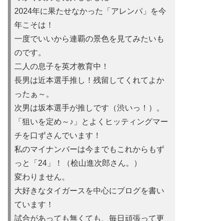
2024年に果たせなかった「アレンパ」を今
年こそは！
一度でいいから連覇の景色を見てみたいも
のです。
二人の息子を英才教育中！
長男は近本選手推し！残留してくれてよか
ったぁ～。
次男は坂本選手が推しです（渋いっ！）。
「狙いを定め～♪」とよくヒッティングマー
チを口ずさんでいます！
私のマイナンバーは今までもこれからもず
っと「24」！（桧山進次郎さん。）
変わりません。
大好きなタイガースを中心にブログを書い
ています！
試合があっても無くても、毎日頑張って更