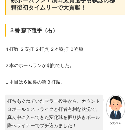
続ホームラン！濱田太貴選手も執念の移
籍後初タイムリーで大貢献！
３番 森下選手（右）
４打数 ２安打 ２打点 ２本塁打 ０盗塁
２本のホームランが劇的でした。
１本目は６回裏の第３打席。
打ちあぐねていたマラー投手から、カウント
３ボール１ストライクと打者有利な状況で、
真ん中に入ってきた変化球を振り抜きポール
父ちゃん
際へライナーでブチ込みました！