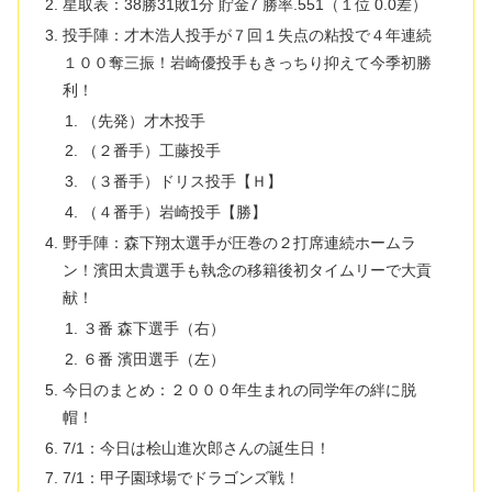
星取表：38勝31敗1分 貯金7 勝率.551（１位 0.0差）
投手陣：才木浩人投手が７回１失点の粘投で４年連続
１００奪三振！岩崎優投手もきっちり抑えて今季初勝
利！
​​（先発）才木投手
（２番手）工藤投手
（３番手）ドリス投手【Ｈ】
（４番手）岩崎投手【勝】
野手陣：森下翔太選手が圧巻の２打席連続ホームラ
ン！濱田太貴選手も執念の移籍後初タイムリーで大貢
献！
３番 森下選手（右）
６番 濱田選手（左）
今日のまとめ：２０００年生まれの同学年の絆に脱
帽！
​7/1：今日は桧山進次郎さんの誕生日！
7/1：甲子園球場でドラゴンズ戦！