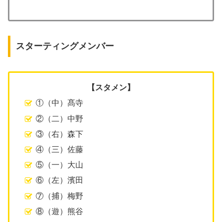
スターティングメンバー
【スタメン】
①（中）髙寺
②（二）中野
③（右）森下
④（三）佐藤
⑤（一）大山
⑥（左）濱田
⑦（捕）梅野
⑧（遊）熊谷