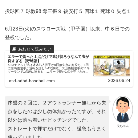
投球回７ 球数98 奪三振９ 被安打５ 四球１ 死球０ 失点１
6月23日(火)のスワローズ戦（甲子園）以来、中６日での
登板でした。
エラーで貰った１点だけで逃げ切ろうなんて虫が
良すぎる【野球話】
6/23ヤクルト戦は才木浩人投手が6回無失点の好投も、8回
に岩崎優選手が逆転を許し3-4で敗戦。大山悠輔選手の11号
ツーランで1点差に迫るも、エラーで得た1点を守りきれ
ず。最終回は三者連続三振と迫力不足。今日の予報は雨、恵
みの雨となるか？
2026.06.24
asd-adhd-baseball.com
序盤の２回に、２アウトランナー無しから失
点をしたのは少し勿体無かったですが、それ
以外は落ち着いたピッチングでした。
父ちゃん
ストレートで押すだけでなく、緩急もうまく
使っていました。