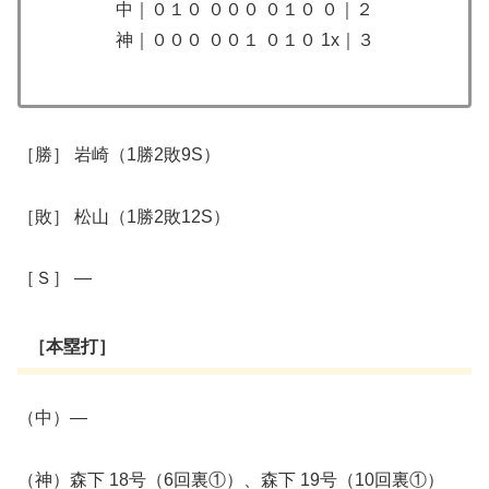
中｜０１０ ０００ ０１０ ０｜２
神｜０００ ００１ ０１０ 1x｜３
​［勝］ 岩崎（1勝2敗9S）
［敗］ 松山（1勝2敗12S）
［Ｓ］ ―
［本塁打］
（中）―
（神）森下 18号（6回裏①）、森下 19号（10回裏①）