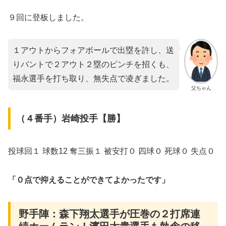
９回に登板しました。
１アウトからフォアボールで出塁を許し、送
りバントで２アウト２塁のピンチを招くも、
福永選手を打ち取り、無失点で凌ぎました。
父ちゃん
（４番手）岩崎投手【勝】
投球回１ 球数12 奪三振１ 被安打０ 四球０ 死球０ 失点０
「０点で抑えることができてよかったです」
野手陣：森下翔太選手が圧巻の２打席連