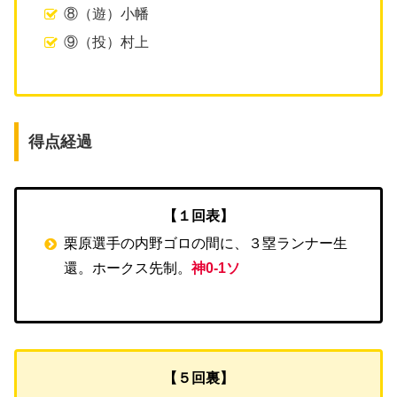
⑧（遊）小幡
⑨（投）村上
得点経過
【１回表】
栗原選手の内野ゴロの間に、３塁ランナー生
還。ホークス先制。
神0-1ソ
【５回裏】