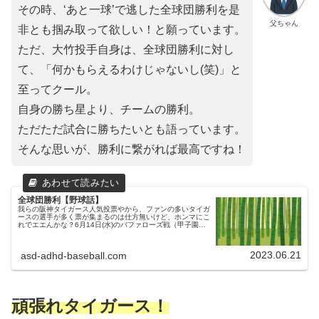
その時、‘あと一球’で逃した全球団勝利を是
父ちゃん
非とも掴み取って欲しい！と願っています。
ただ、大竹投手自身は、全球団勝利に対し
て、「何かもらえるわけじゃないし(笑)」と
至ってクール。
自身の勝ち星より、チームの勝利。
ただただ試合に勝ちたいとも語っています。
そんな思いが、勝利に繋がれば最高ですね！
全球団勝利【野球話】
我らの阪神タイガース人気投票やから、ファンの多いタイガ
ースの選手が多く票が集まるのは仕方無いけど、ホンマにこ
れでエエんかな？6月14日(水)のバファローズ戦（甲子園）
で史上20人目の全球団勝利を達成した西勇輝投手。プロ野
球20人目の稀少な記...
2023.06.21
asd-adhd-baseball.com
頑張れタイガース！