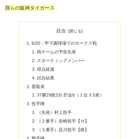
我らの阪神タイガース
目次
6/20：甲子園球場でのホークス戦
両チームの予告先発
スターティングメンバー
得点経過
試合結果
星取表
37勝29敗2分 貯金8（１位 3.5差）
投手陣
（先発）村上投手
（２番手）岩崎投手【Ｈ】
（３番手）及川投手【敗】
野手陣