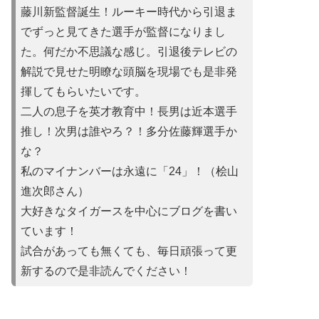
藤川新監督誕生！ルーキー時代から引退ま
でずっと見てきた選手が監督になりまし
た。何だか不思議な感じ。引退後テレビの
解説で見せた明瞭な頭脳を現場でも是非発
揮してもらいたいです。
二人の息子を英才教育中！長男は近本選手
推し！次男は誰やろ？！多分佐藤輝選手か
な？
私のマイナンバーは永遠に「24」！（桧山
進次郎さん）
大好きなタイガースを中心にブログを書い
ています！
試合があって
も無くても、毎日頑張って更
新するので是非読んでください！