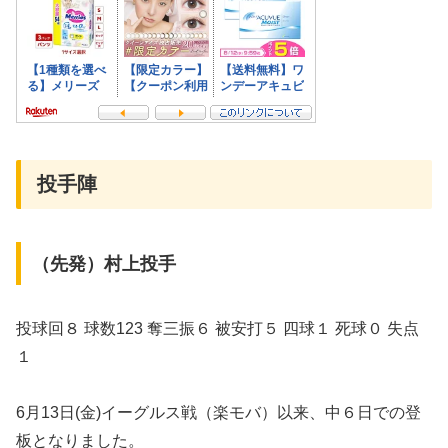
投手陣
（先発）村上投手
投球回８ 球数123 奪三振６ 被安打５ 四球１ 死球０ 失点
１
6月13日(金)イーグルス戦（楽モバ）以来、中６日での登
板となりました。