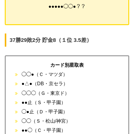
●●●●●◯◯●？？
37勝29敗2分 貯金8（１位 3.5差）
カード別星取表
◯◯●（Ｃ・マツダ）
●△●（DB・京セラ）
◯◯◯（Ｇ・東京ド）
●●止（Ｓ・甲子園）
◯●止（Ｄ・甲子園）
◯◯（Ｓ・松山/神宮）
●●◯（Ｃ・甲子園）