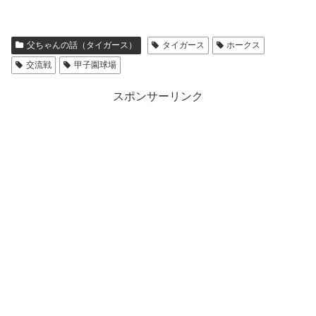
父ちゃんの話（タイガース）
タイガース
ホークス
交流戦
甲子園球場
スポンサーリンク