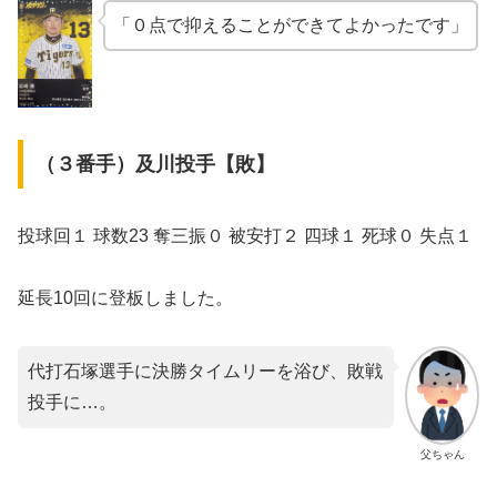
「０点で抑えることができてよかったです」
（３番手）及川投手【敗】
投球回１ 球数23 奪三振０ 被安打２ 四球１ 死球０ 失点１
延長10回に登板しました。
代打石塚選手に決勝タイムリーを浴び、敗戦
投手に…。
父ちゃん