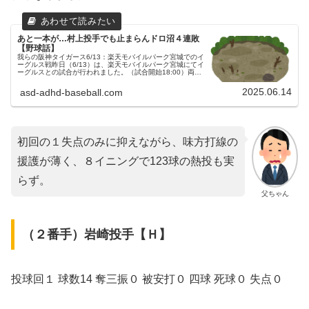
あと一本が…村上投手でも止まらんドロ沼４連敗
【野球話】
我らの阪神タイガース6/13：楽天モバイルパーク宮城でのイ
ーグルス戦昨日（6/13）は、楽天モバイルパーク宮城にてイ
ーグルスとの試合が行われました。（試合開始18:00）両チ
ームの予告先発東北楽天ゴールデンイーグルス 15 ハワード
投手阪神...
2025.06.14
asd-adhd-baseball.com
初回の１失点のみに抑えながら、味方打線の
援護が薄く、８イニングで123球の熱投も実
らず。
父ちゃん
（２番手）岩崎投手【Ｈ】
投球回１ 球数14 奪三振０ 被安打０ 四球 死球０ 失点０