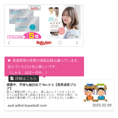
発達障害の長男の成長記録も綴っています。
読んでいただけると嬉しいです。
《しかも、ほぼ一日中。》
授業中、手持ち無沙汰で Ver.小３【長男成長ブロ
グ】
長らく更新が滞ってしまい、楽しみにしてくださっていた
方々には本当に申し訳ありませんでした。今日から再び、心
を込めて書き綴っていきますので、どうぞよろしくお願いい
たします。授業中の長男の様子約２年前のコチラの記事につ
いて現在（小学３年生）では...
2025.02.09
asd-adhd-baseball.com