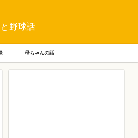
録と野球話
録
母ちゃんの話