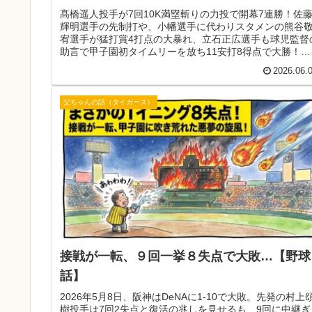
髙橋遥人投手が7回10K満塁斬りの力投で開幕7連勝！佐
輝明選手の先制打や、小幡選手に代わりスタメンの熊谷
宥選手が猛打賞4打点の大暴れ、立石正広選手も球児監督
助言で甲子園初タイムリーを放ち11安打8得点で大勝！今
日の先発・村上頌樹投手で連勝や！
2026.06.
父ちゃんの話（タイガース）
接戦が一転、９回一挙８失点で大敗…【野球
話】
2026年5月8日、阪神はDeNAに1-10で大敗。先発の村上
樹投手は7回2失点と復活の兆しを見せるも、9回に中継ぎ