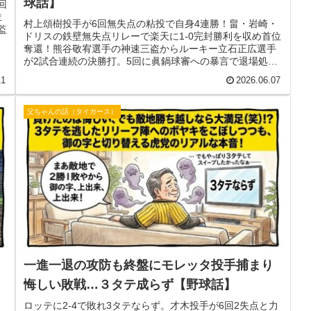
球話】
回
位
村上頌樹投手が6回無失点の粘投で自身4連勝！畠・岩崎・
監
ドリスの鉄壁無失点リレーで楽天に1-0完封勝利を収め首位
戦
奪還！熊谷敬宥選手の神速三盗からルーキー立石正広選手
が2試合連続の決勝打。5回に眞鍋球審への暴言で退場処分
となった森下翔太選手へ愛のゲキ！
11
2026.06.07
父ちゃんの話（タイガース）
一進一退の攻防も終盤にモレッタ投手捕まり
悔しい敗戦…３タテ成らず【野球話】
ロッテに2-4で敗れ3タテならず。才木投手が6回2失点と力