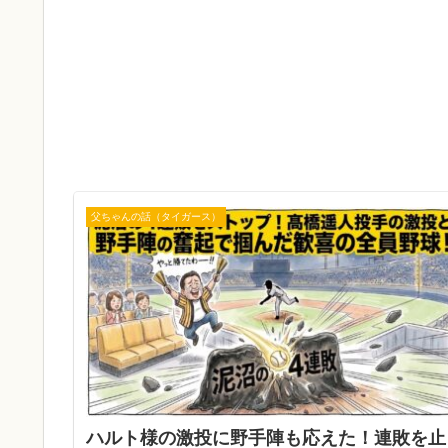
父ちゃんの話（タイガース）
​ハルト様の激投に野手陣も応えた！連敗を止