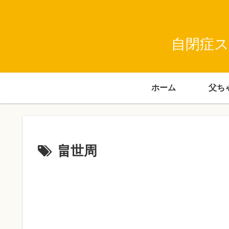
自閉症ス
ホーム
畠世周