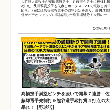
大竹耕太郎投手が柳田悠岐選手、近藤健介選手に被弾し5
3失点。及川雅貴投手も失点しホークスに2-6で完敗し首
陥落。7回には熊谷敬宥選手の盗塁判定を巡り、藤川球児
督がビデオジャッジに猛抗議し一発退場処分！今日の一
は復帰の伊藤将司投手で一矢報いるで！
2026.06.
父ちゃんの話（タイガース）
髙橋投手満塁ピンチを凌いで開幕７連勝！佐
藤輝選手先制打＆熊谷選手猛打賞４打点の大
暴れ！【野球話】