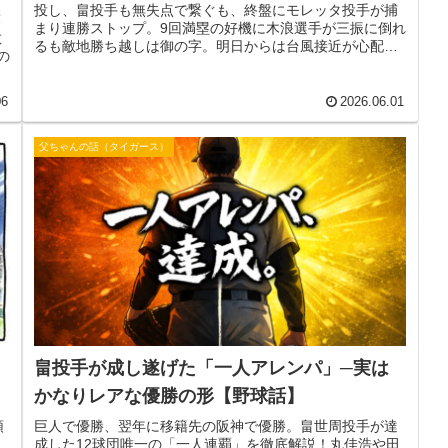
投し、畠投手も無失点で繋ぐも、終盤にモレッタ投手が捕
藤
まり連勝ストップ。9回満塁の好機に木浪選手が三振に倒れ
敬
るも敵地勝ち越しは御の字。明日からは台風接近が心配な
の
甲子園で西武戦や！
06
2026.06.01
父ちゃんの話（タイガース）
畠投手が成し遂げた「一人アレンパ」─実は
かなりレアな優勝の形【野球話】
頌
巨人で優勝、翌年に移籍先の阪神で優勝。畠世周投手が達
成した12球団唯一の「一人連覇」を徹底解説！丸佳浩や田