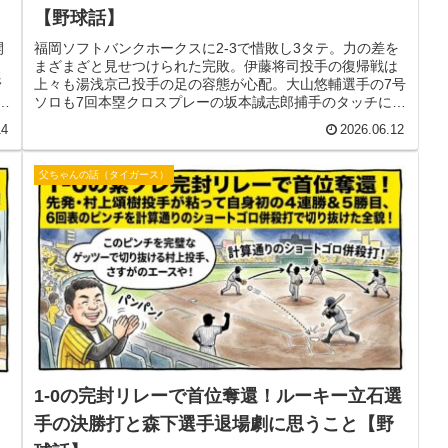
【野球話】
開
福岡ソフトバンクホークスに2-3で惜敗し3タテ。力の差を
、
まざまざと見せつけられた完敗。伊藤将司投手の復帰戦は
野
上々も湯浅京己投手の足の容態が心配。大山悠輔選手の7号
投
ソロも7回本塁クロスプレーの坂本誠志郎捕手のタッチに
「勝ちへの執念」をもっと見せて欲しかった本音。セ・パ
14
2026.06.12
格差へのやるせない思い。
父ちゃんの話（タイガース）
1-0の完封リレーで首位奪還！ルーキー立石選
手の決勝打と森下選手退場劇に思うこと【野