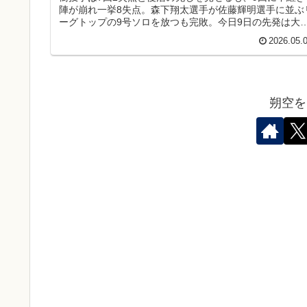
陣が崩れ一挙8失点。森下翔太選手が佐藤輝明選手に並ぶ
ーグトップの9号ソロを放つも完敗。今日9日の先発は大
耕太郎投手！
2026.05.
朔空を