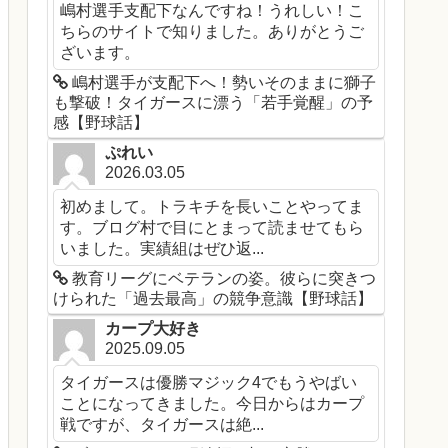
嶋村選手支配下なんですね！うれしい！こ
ちらのサイトで知りました。ありがとうご
ざいます。
嶋村選手が支配下へ！勢いそのままに獅子
も撃破！タイガースに漂う「若手覚醒」の予
感【野球話】
ぷれい
2026.03.05
初めまして。トラキチを長いことやってま
す。ブログ村で目にとまって読ませてもら
いました。実績組はぜひ返...
教育リーグにベテランの姿。彼らに突きつ
けられた「過去最高」の競争意識【野球話】
カープ大好き
2025.09.05
タイガースは優勝マジック4でもうやばい
ことになってきました。今日からはカープ
戦ですが、タイガースは絶...