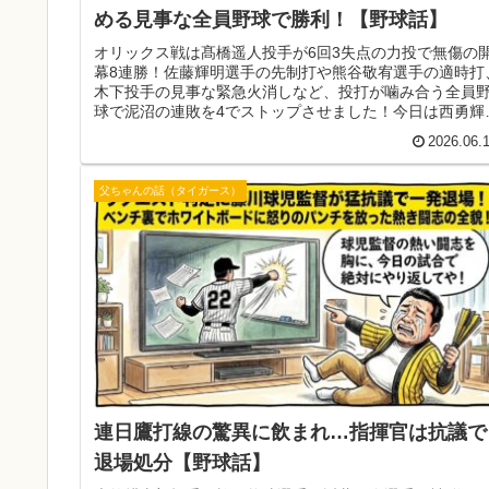
める見事な全員野球で勝利！【野球話】
オリックス戦は髙橋遥人投手が6回3失点の力投で無傷の
幕8連勝！佐藤輝明選手の先制打や熊谷敬宥選手の適時打
木下投手の見事な緊急火消しなど、投打が噛み合う全員
球で泥沼の連敗を4でストップさせました！今日は西勇輝
手で連勝を狙うで！
2026.06.
父ちゃんの話（タイガース）
連日鷹打線の驚異に飲まれ…指揮官は抗議で
退場処分【野球話】