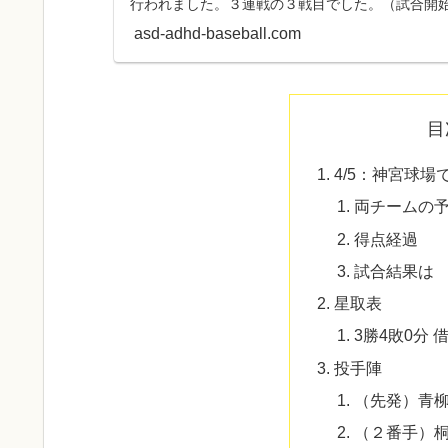
行われました。３連戦の３戦目でした。（試合開始1
神タイガー...
asd-adhd-baseball.com
目
4/5：神宮球
両チームの
得点経過
試合結果は
星取表
3勝4敗0分 
投手陣
（先発）青
（２番手）