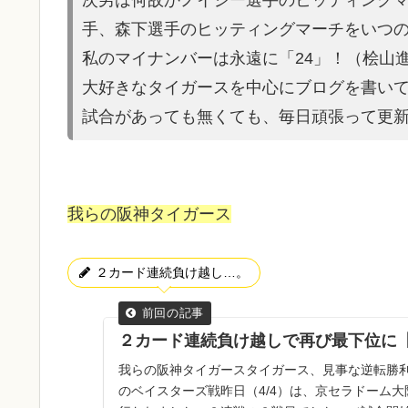
手、森
下選手のヒッティングマーチをいつの
私のマイナンバーは永遠に「24」！（桧山
大好きなタイガースを中心にブログを書い
試合があって
も無くても、毎日頑張って更
我らの阪神タイガース
２カード連続負け越し…。
２カード連続負け越しで再び最下位に
我らの阪神タイガースタイガース、見事な逆転勝利
のベイスターズ戦昨日（4/4）は、京セラドーム