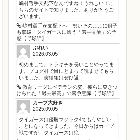
嶋村選手支配下なんですね！うれしい！こ
ちらのサイトで知りました。ありがとうご
ざいます。
嶋村選手が支配下へ！勢いそのままに獅子
も撃破！タイガースに漂う「若手覚醒」の予
感【野球話】
ぷれい
2026.03.05
初めまして。トラキチを長いことやってま
す。ブログ村で目にとまって読ませてもら
いました。実績組はぜひ返...
教育リーグにベテランの姿。彼らに突きつ
けられた「過去最高」の競争意識【野球話】
カープ大好き
2025.09.05
タイガースは優勝マジック4でもうやばい
ことになってきました。今日からはカープ
戦ですが、タイガースは絶...