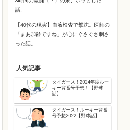
3時間の激闘（？）の末、ホッとした
話。
【40代の現実】血液検査で撃沈。医師の
「まあ加齢ですね」が心にぐさぐさ刺さ
った話。
人気記事
タイガース！2024年度ルー
キー背番号予想！【野球
話】
タイガース！ルーキー背番
号予想2022【野球話】