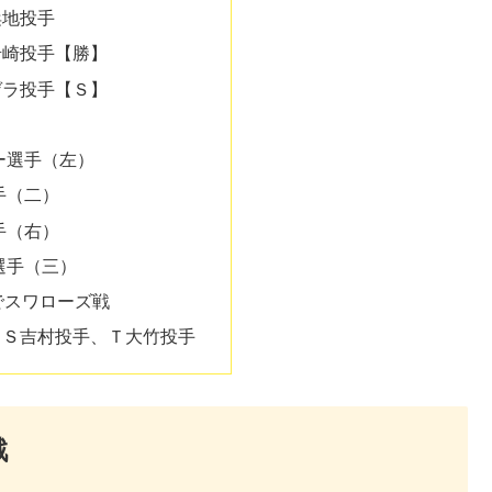
浜地投手
岩崎投手【勝】
ゲラ投手【Ｓ】
ー選手（左）
手（二）
手（右）
選手（三）
場でスワローズ戦
、Ｓ吉村投手、Ｔ大竹投手
戦