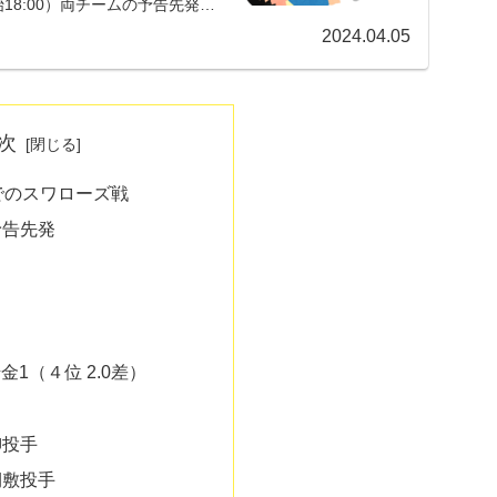
8:00）両チームの予告先発阪
2024.04.05
次
場でのスワローズ戦
予告先発
借金1（４位 2.0差）
柳投手
桐敷投手