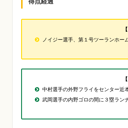
得点経過
【
ノイジー選手、第１号ツーランホー
【
中村選手の外野フライをセンター近
武岡選手の内野ゴロの間に３塁ラン