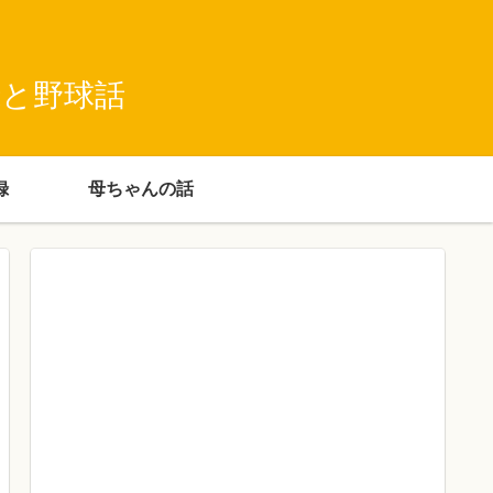
録と野球話
録
母ちゃんの話