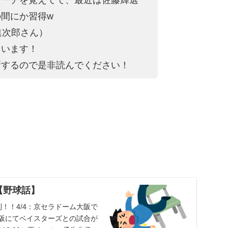
間にか習得w
進次郎さん）
ています！
新するので是非読んでください！
【野球話】
！！4/4：京セラドーム大阪で
大阪にてベイスターズとの試合が