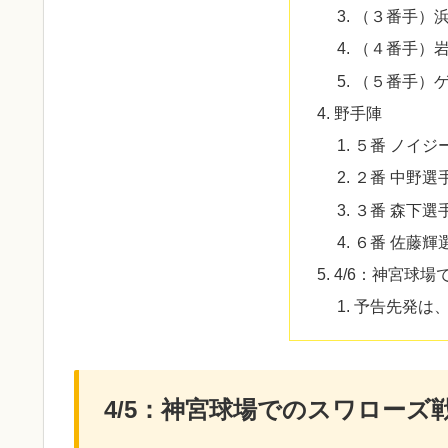
（３番手）
（４番手）
（５番手）
野手陣
５番 ノイジ
２番 中野選
３番 森下選
６番 佐藤輝
4/6：神宮球
予告先発は
4/5：神宮球場でのスワローズ