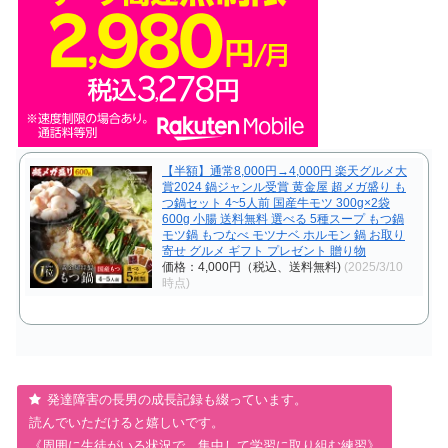
【半額】通常8,000円→4,000円 楽天グルメ大
賞2024 鍋ジャンル受賞 黄金屋 超メガ盛り も
つ鍋セット 4~5人前 国産牛モツ 300g×2袋
600g 小腸 送料無料 選べる 5種スープ もつ鍋
モツ鍋 もつなべ モツナベ ホルモン 鍋 お取り
寄せ グルメ ギフト プレゼント 贈り物
価格：4,000円（税込、送料無料)
(2025/3/10
時点)
発達障害の長男の成長記録も綴っています。
読んでいただけると嬉しいです。
《周囲に生徒がいる状況で、集中して学習に取り組む練習》