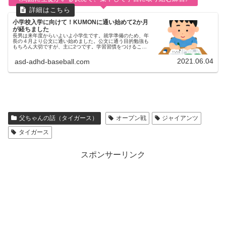
小学校入学に向けて！KUMONに通い始めて2か月
が経ちました
長男は来年度からいよいよ小学生です。就学準備のため、年
長の４月より公文に通い始めました。公文に通う目的勉強も
もちろん大切ですが、主に2つです。学習習慣をつけること
周囲に生徒がいる状況で、集中して学習に取り組む練習特性
上、どうしても周囲の刺激...
2021.06.04
asd-adhd-baseball.com
父ちゃんの話（タイガース）
オープン戦
ジャイアンツ
タイガース
スポンサーリンク