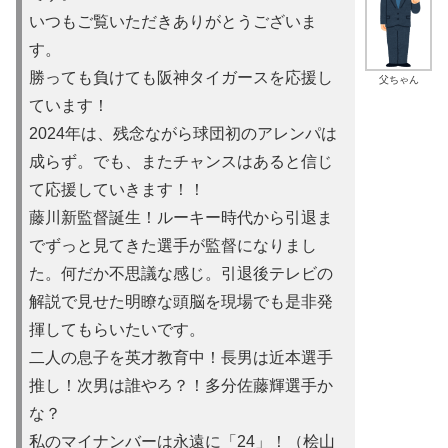
いつもご覧いただきありがとうございま
す。
勝っても負けても阪神タイガースを応援し
父ちゃん
ています！
2024年は、残念ながら球団初のアレンパは
成らず。でも、またチャンスはあると信じ
て応援していきます！！
藤川新監督誕生！ルーキー時代から引退ま
でずっと見てきた選手が監督になりまし
た。何だか不思議な感じ。引退後テレビの
解説で見せた明瞭な頭脳を現場でも是非発
揮してもらいたいです。
二人の息子を英才教育中！長男は近本選手
推し！次男は誰やろ？！多分佐藤輝選手か
な？
私のマイナンバーは永遠に「24」！（桧山