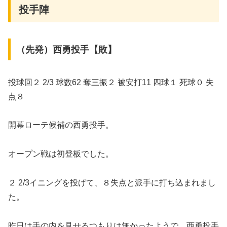
投手陣
（先発）西勇投手【敗】
投球回２ 2/3 球数62 奪三振２ 被安打11 四球１ 死球０ 失
点８
開幕ローテ候補の西勇投手。
オープン戦は初登板でした。
２ 2/3イニングを投げて、８失点と派手に打ち込まれまし
た。
昨日は手の内を見せるつもりは無かったようで、西勇投手