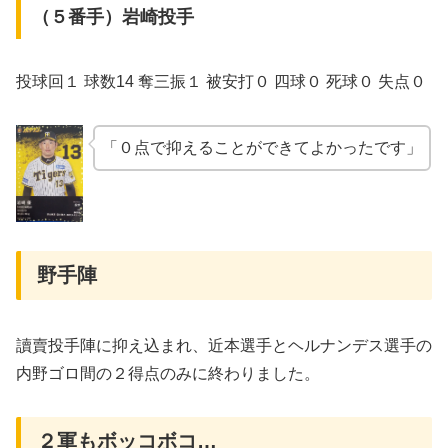
（５番手）岩崎投手
投球回１ 球数14 奪三振１ 被安打０ 四球０ 死球０ 失点０
「０点で抑えることができてよかったです」
野手陣
讀賣投手陣に抑え込まれ、近本選手とヘルナンデス選手の
内野ゴロ間の２得点のみに終わりました。
２軍もボッコボコ…