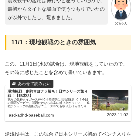
湯浅投手の起用は博打やと思っていたので、
最初からタイトな場面で使うつもりでいたの
が以外でしたし、驚きました。
父ちゃん
11/1：現地観戦のときの雰囲気
この、11月1日(水)の試合は、現地観戦をしていたので、
その時に感じたことを含めて書いていきます。
現地観戦！劇的サヨナラ勝ち！日本シリーズ第４
戦！【野球話】
我らの阪神タイガース神4-5オ奇跡的に現地観戦叶う！今回
の関西ダービー、関西だけなら非常に盛り上がっていて、観
戦チケットの高額転売がニュース等でも取り上げられたり話
題になりました。父ちゃん当然の如く、チケット争奪戦も熾
烈を極め、私もせっせと...
2023.11.02
asd-adhd-baseball.com
湯浅投手は、この試合で日本シリーズ初めてベンチ入りを