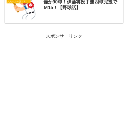
僅か90球！伊藤将投手無四球完投で
父ちゃんの話（タイガース）
Ｍ15！【野球話】
スポンサーリンク