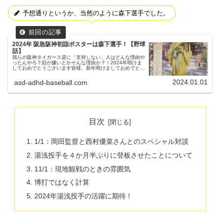
予想通りというか、当然のように森下選手でした。
2024年 阪急阪神初詣ポスターは森下選手！【野球
話】
我らの阪神タイガース逆に「支持しない」人はどんな理由や
ったんやろ？顔が嫌いとかそんな理由か？！2024年明けま
しておめでとうございます皆様、新年明けましておめでとう
ございます。今年もタイガース、競馬、家族のことなど頑張
って綴っていきたいと思...
2024.01.01
asd-adhd-baseball.com
目次
1/1：岡田監督と西村優菜さんとのスペシャル対談
湯浅投手を４か月半ぶりに登板させたことについて
11/1：現地観戦のときの雰囲気
博打ではなく計算
2024年湯浅投手の活躍に期待！