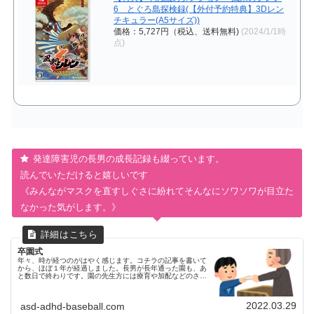
6 とぐろ島探検録(【外付予約特典】3Dレン
チキュラー(A5サイズ))
価格：5,727円（税込、送料無料)
(2024/1/1時
点)
発達障害児の長男の成長記録も綴っています。
読んでいただけると嬉しいです
《みんながマスクを直すしぐさに紛れてそんなにソワソワが目立た
なかった気がします。》
卒園式
年々、時が経つのがはやく感じます。コチラの記事を書いて
から、ほぼ１年が経過しました。長男が長年通った園も、あ
と数日で終わりです。園の先生方には療育や加配などのさま
ざまな配慮をしていただき、本当に感謝しております。園に
は、児童発達支援に行く日...
2022.03.29
asd-adhd-baseball.com