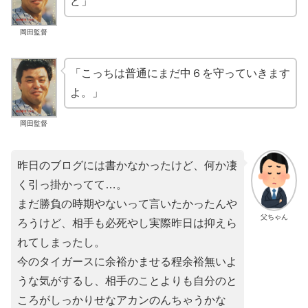
ど」
岡田監督
「こっちは普通にまだ中６を守っていきます
よ。」
岡田監督
昨日のブログには書かなかったけど、何か凄
く引っ掛かってて…。
まだ勝負の時期やないって言いたかったんや
父ちゃん
ろうけど、相手も必死やし実際昨日は抑えら
れてしまったし。
今のタイガースに余裕かませる程余裕無いよ
うな気がするし、相手のことよりも自分のと
ころがしっかりせなアカンのんちゃうかな