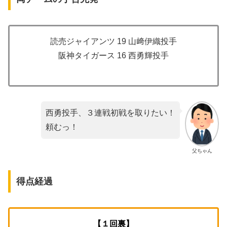
読売ジャイアンツ 19 山﨑伊織投手
阪神タイガース 16 西勇輝投手
西勇投手、３連戦初戦を取りたい！
頼むっ！
父ちゃん
得点経過
【１回裏】