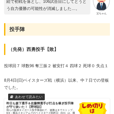
続で初戦を落とし、106試合目にしてとうと
う自力優勝の可能性が消滅しました…。
父ちゃん
投手陣
（先発）西勇投手【敗】
投球回７ 球数96 奪三振２ 被安打４ 四球２ 死球０ 失点１
8月4日(日)ベイスターズ戦（横浜）以来、中７日での登板
でした。
昨日も森下選手＆佐藤輝選手が打点を稼ぎ投手陣
が守り抜いた！【野球話】
我らの阪神タイガース投手陣崩れて、連勝は８でストップ。
8/4：横浜スタジアムでのベイスターズ戦昨日（8/4）は、横