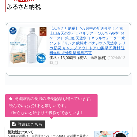
【ふるさと納税】 ＼8月中の配送可能！／ 富
士山蒼天の水＜ラベルレス＞ 500ml×96本（4
ケース） 第1位 天然水 ミネラルウォーター 水
ソフトドリンク 飲料水 バナジウム天然水 シリ
カ 防災 キャンプ アウトドア 山梨県 忍野村 送
料無料 ※沖縄県 離島不可
価格：13,000円（税込、送料無料)
(2024/8/13
時点)
発達障害の長男の成長記録も綴っています。
読んでいただけると嬉しいです。
《座らないと始まりの挨拶ができないよ》
衝動性について
ADHDの診断は、自閉症スペクトラム(ASD)の診断と同時に