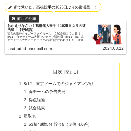
皆で繋いだ、髙橋投手の1025日ぶりの復活星！！
おかえりなさい！髙橋遥人投手！1025日ぶりの復
活星！【野球話】
我らの阪神タイガースタイガース、２試合続けて力負け…。
8/11：京セラドーム大阪でのカープ戦昨日（8/11）は、京
セラドーム大阪にてカープとの試合が行われました。３連戦
の３戦目でした。（試合開始18:00）両チームの予告先発阪
神タイガース ...
2024.08.12
asd-adhd-baseball.com
目次
8/12：東京ドームでのジャイアンツ戦
両チームの予告先発
得点経過
試合結果
星取表
53勝48敗5分 貯金5（３位 4.0差）