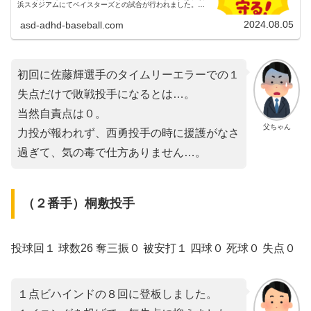
浜スタジアムにてベイスターズとの試合が行われました。３
連戦の３戦目でした。（試合開始18:00）両チームの予告先
発横浜DeNA...
2024.08.05
asd-adhd-baseball.com
初回に佐藤輝選手のタイムリーエラーでの１
失点だけで敗戦投手になるとは…。
当然自責点は０。
父ちゃん
力投が報われず、西勇投手の時に援護がなさ
過ぎて、気の毒で仕方ありません…。
（２番手）桐敷投手
投球回１ 球数26 奪三振０ 被安打１ 四球０ 死球０ 失点０
１点ビハインドの８回に登板しました。