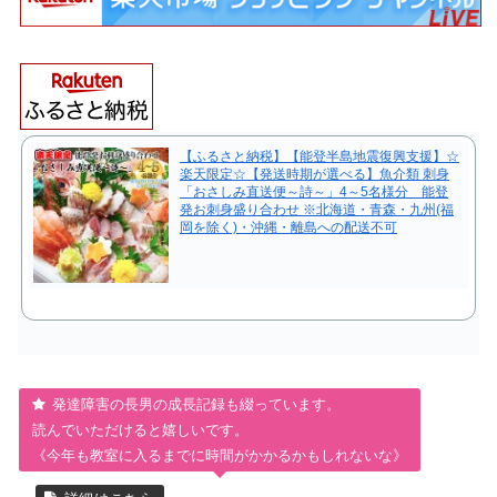
【ふるさと納税】【能登半島地震復興支援】☆
楽天限定☆【発送時期が選べる】魚介類 刺身
「おさしみ直送便～詩～」4～5名様分 能登
発お刺身盛り合わせ ※北海道・青森・九州(福
岡を除く)・沖縄・離島への配送不可
発達障害の長男の成長記録も綴っています。
読んでいただけると嬉しいです。
《今年も教室に入るまでに時間がかかるかもしれないな》