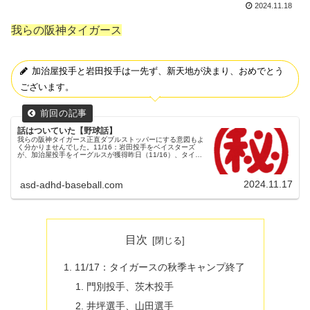
2024.11.18
我らの阪神タイガース
加治屋投手と岩田投手は一先ず、新天地が決まり、おめでとう
ございます。
話はついていた【野球話】
我らの阪神タイガース正直ダブルストッパーにする意図もよ
く分かりませんでした。11/16：岩田投手をベイスターズ
が、加治屋投手をイーグルスが獲得昨日（11/16）、タイガ
ースを戦力外となった岩田投手をベイスターズが、加治屋投
手をイーグルスが獲...
2024.11.17
asd-adhd-baseball.com
目次
11/17：タイガースの秋季キャンプ終了
門別投手、茨木投手
井坪選手、山田選手