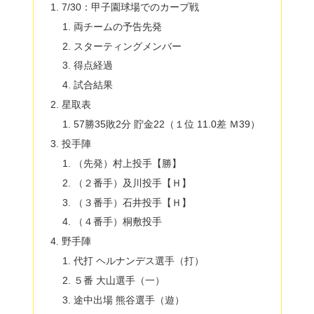
7/30：甲子園球場でのカープ戦
両チームの予告先発
スターティングメンバー
得点経過
試合結果
星取表
57勝35敗2分 貯金22（１位 11.0差 Ｍ39）
投手陣
（先発）村上投手【勝】
（２番手）及川投手【Ｈ】
（３番手）石井投手【Ｈ】
（４番手）桐敷投手
野手陣
代打 ヘルナンデス選手（打）
５番 大山選手（一）
途中出場 熊谷選手（遊）