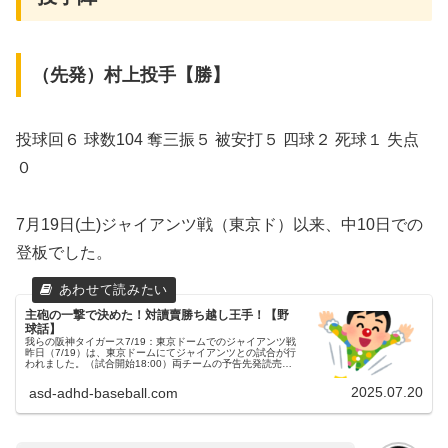
（先発）村上投手【勝】
投球回６ 球数104 奪三振５ 被安打５ 四球２ 死球１ 失点
０
7月19日(土)ジャイアンツ戦（東京ド）以来、中10日での
登板でした。
主砲の一撃で決めた！対讀賣勝ち越し王手！【野
球話】
我らの阪神タイガース7/19：東京ドームでのジャイアンツ戦
昨日（7/19）は、東京ドームにてジャイアンツとの試合が行
われました。（試合開始18:00）両チームの予告先発読売ジ
ャイアンツ 19 山﨑伊織投手阪神タイガース 41 村上頌樹投
手ス...
2025.07.20
asd-adhd-baseball.com