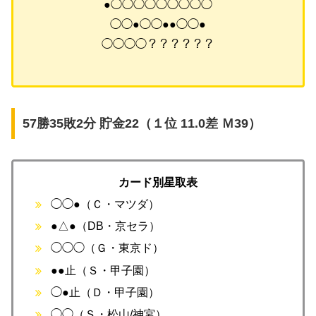
●◯◯◯◯◯◯◯◯◯
◯◯●◯◯●●◯◯●
◯◯◯◯？？？？？？
57勝35敗2分 貯金22（１位 11.0差 Ｍ39）
カード別星取表
◯◯●（Ｃ・マツダ）
●△●（DB・京セラ）
◯◯◯（Ｇ・東京ド）
●●止（Ｓ・甲子園）
◯●止（Ｄ・甲子園）
◯◯（Ｓ・松山/神宮）