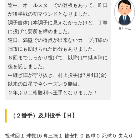
途中、オールスターでの登板もあって、昨日
が後半戦の初マウンドとなりました。
調子自体は本調子に見えなかったけど、丁寧
父ちゃん
に投げて要所を締めました。
連日、満塁での得点が出来ないカープ打線の
拙攻にも助けられた部分もありました。
６回までしっかり投げて、以降は中継ぎ陣に
後を託しました。
中継ぎ陣が守り抜き、村上投手は7月4日(金)
以来の白星で今シーズン９勝目。
２年ぶり二桁勝利へ王手となりました！
（２番手）及川投手【Ｈ】
投球回１ 球数16 奪三振１ 被安打０ 四球０ 死球０ 失点０