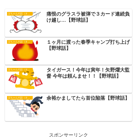
痛恨のグラスラ被弾で３カード連続負
父ちゃんの話（タイガース）
け越し…【野球話】
１ヶ月に渡った春季キャンプ打ち上げ
父ちゃんの話（タイガース）
【野球話】
タイガース！今年は寅年！矢野燿大監
父ちゃんの話（タイガース）
督 今年は頼んませ！！【野球話】
余裕かましてたら首位陥落【野球話】
父ちゃんの話（タイガース）
スポンサーリンク