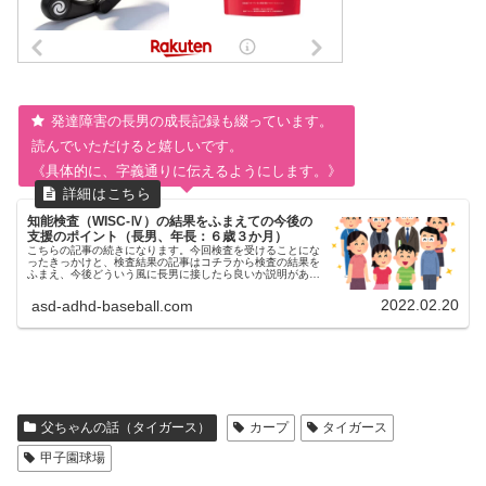
発達障害の長男の成長記録も綴っています。
読んでいただけると嬉しいです。
《具体的に、字義通りに伝えるようにします。》
知能検査（WISC-Ⅳ）の結果をふまえての今後の
支援のポイント（長男、年長：６歳３か月）
こちらの記事の続きになります。今回検査を受けることにな
ったきっかけと、検査結果の記事はコチラから検査の結果を
ふまえ、今後どういう風に長男に接したら良いか説明があり
ました。支援のポイントを記録しておきたいと思います。前
回（長男年少時）、検査を...
2022.02.20
asd-adhd-baseball.com
父ちゃんの話（タイガース）
カープ
タイガース
甲子園球場