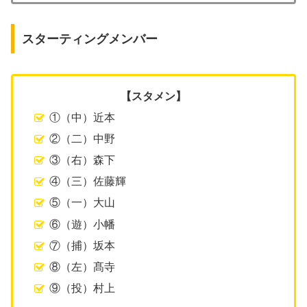
スターティングメンバー
【スタメン】
①（中）近本
②（二）中野
③（右）森下
④（三）佐藤輝
⑤（一）大山
⑥（遊）小幡
⑦（捕）坂本
⑧（左）髙寺
⑨（投）村上