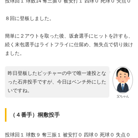
投球回１ 球数14 奪三振０ 被安打１ 四球０ 死球０ 失点０
８回に登板しました。
簡単に２アウトを取った後、坂倉選手にヒットを許すも、
続く末包選手はライトフライに仕留め、無失点で切り抜け
ました。
昨日登板したピッチャーの中で唯一連投とな
った石井投手ですが、今日はベンチ外にした
いですね。
父ちゃん
（４番手）桐敷投手
投球回１ 球数９ 奪三振１ 被安打０ 四球０ 死球０ 失点０