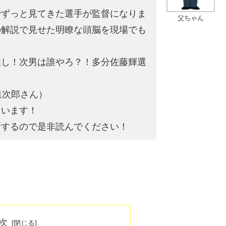
でずっと見てきた選手が監督になりま
父ちゃん
の解説で見せた明瞭な頭脳を現場でも
推し！次男は誰やろ？！多分佐藤輝選
進次郎さん）
ています！
新するので是非読んでください！
次