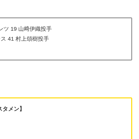
ツ 19 山﨑伊織投手
ス 41 村上頌樹投手
スタメン】