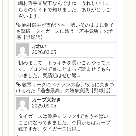
嶋村選手支配下なんですね！うれしい！こ
ちらのサイトで知りました。ありがとうご
ざいます。
嶋村選手が支配下へ！勢いそのままに獅子
も撃破！タイガースに漂う「若手覚醒」の予
感【野球話】
ぷれい
2026.03.05
初めまして。トラキチを長いことやってま
す。ブログ村で目にとまって読ませてもら
いました。実績組はぜひ返...
教育リーグにベテランの姿。彼らに突きつ
けられた「過去最高」の競争意識【野球話】
カープ大好き
2025.09.05
タイガースは優勝マジック4でもうやばい
ことになってきました。今日からはカープ
戦ですが、タイガースは絶...