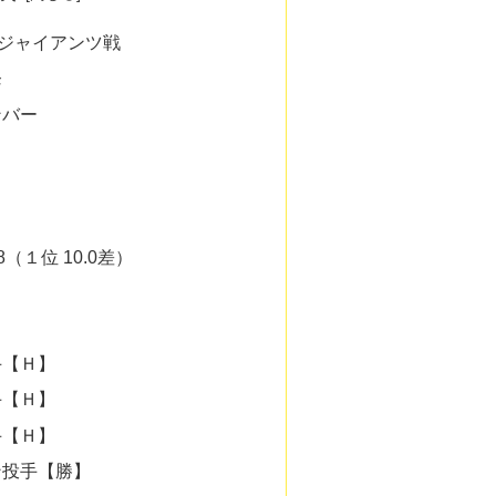
のジャイアンツ戦
発
ンバー
8（１位 10.0差）
手【Ｈ】
手【Ｈ】
手【Ｈ】
ン投手【勝】