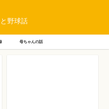
録と野球話
録
母ちゃんの話