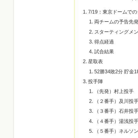
7/19：東京ドームで
両チームの予告先
スターティングメ
得点経過
試合結果
星取表
52勝34敗2分 貯金1
投手陣
（先発）村上投手
（２番手）及川投
（３番手）石井投
（４番手）湯浅投
（５番手）ネルソ