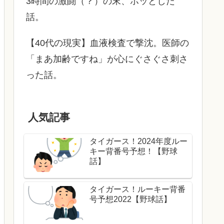
3時間の激闘（？）の末、ホッとした
話。
【40代の現実】血液検査で撃沈。医師の
「まあ加齢ですね」が心にぐさぐさ刺さ
った話。
人気記事
タイガース！2024年度ルー
キー背番号予想！【野球
話】
タイガース！ルーキー背番
号予想2022【野球話】