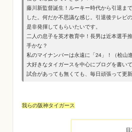
藤川新監督誕生！ルーキー時代から引退ま
した。何だか不思議な感じ。引退後テレビ
是非発揮してもらいたいです。
二人の息子を英才教育中！長男は近本選手
手かな？
私のマイナンバーは永遠に「24」！（桧山
大好きなタイガースを中心にブログを書い
試合があって
も無くても、毎日頑張って更
我らの阪神タイガース
目