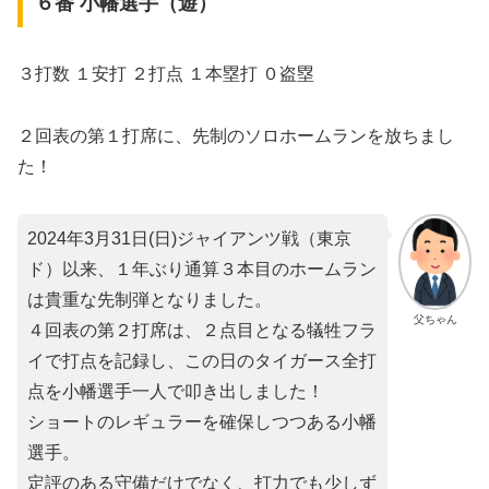
６番 小幡選手（遊）
３打数 １安打 ２打点 １本塁打 ０盗塁
２回表の第１打席に、先制のソロホームランを放ちまし
た！
2024年3月31日(日)ジャイアンツ戦（東京
ド）以来、１年ぶり通算３本目のホームラン
は貴重な先制弾となりました。
父ちゃん
４回表の第２打席は、２点目となる犠牲フラ
イで打点を記録し、この日のタイガース全打
点を小幡選手一人で叩き出しました！
ショートのレギュラーを確保しつつある小幡
選手。
定評のある守備だけでなく、打力でも少しず