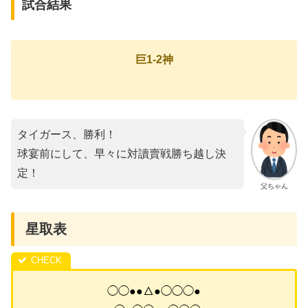
試合結果
巨1-2神
タイガース、勝利！
球宴前にして、早々に対讀賣戦勝ち越し決
定！
父ちゃん
星取表
◯◯●●△●◯◯◯●