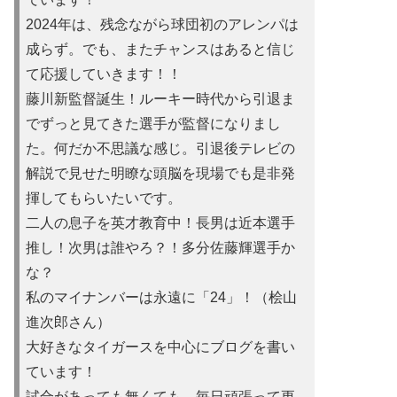
2024年は、残念ながら球団初のアレンパは
成らず。でも、またチャンスはあると信じ
て応援していきます！！
藤川新監督誕生！ルーキー時代から引退ま
でずっと見てきた選手が監督になりまし
た。何だか不思議な感じ。引退後テレビの
解説で見せた明瞭な頭脳を現場でも是非発
揮してもらいたいです。
二人の息子を英才教育中！長男は近本選手
推し！次男は誰やろ？！多分佐藤輝選手か
な？
私のマイナンバーは永遠に「24」！（桧山
進次郎さん）
大好きなタイガースを中心にブログを書い
ています！
試合があって
も無くても、毎日頑張って更