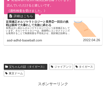
読んでいただけると嬉しいです。
《適性検査を受けました。》
近視矯正オルソケラトロジーと長男②一回目の挑
戦は眼科で大暴れして失敗に終わる
長男は少し前からオルソケラトロジーという近視矯正をして
います。オルソケラトロジーは、就寝時にコンタクトレンズ
を装用することで角膜前面を平坦化させ、屈折矯正効果を得
て近視を矯正する治療法です。今回は自閉症スペクトラム
（ASD）とADHD診断済...
2022.04.26
asd-adhd-baseball.com
父ちゃんの話（タイガース）
ジャイアンツ
タイガース
東京ドーム
スポンサーリンク