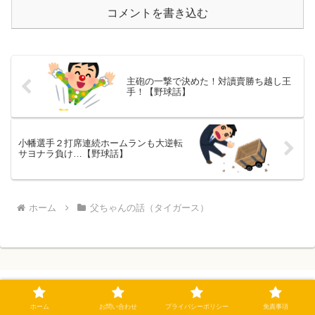
コメントを書き込む
主砲の一撃で決めた！対讀賣勝ち越し王
手！【野球話】
小幡選手２打席連続ホームランも大逆転
サヨナラ負け…【野球話】
ホーム
父ちゃんの話（タイガース）
ホーム
お問い合わせ
プライバシーポリシー
免責事項
自閉症スペクトラム＆ADHD長男の成長記録と野球