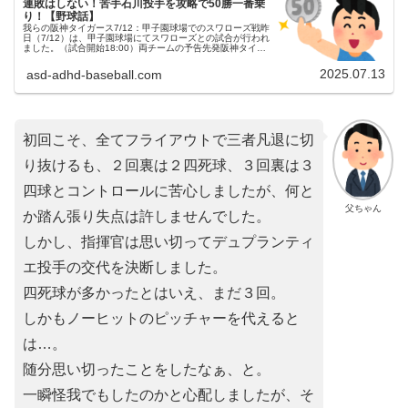
連敗はしない！苦手石川投手を攻略で50勝一番乗
り！【野球話】
我らの阪神タイガース7/12：甲子園球場でのスワローズ戦昨
日（7/12）は、甲子園球場にてスワローズとの試合が行われ
ました。（試合開始18:00）両チームの予告先発阪神タイガ
ース 20 デュプランティエ投手東京ヤクルトスワローズ 19
石川...
2025.07.13
asd-adhd-baseball.com
初回こそ、全てフライアウトで三者凡退に切
り抜けるも、２回裏は２四死球、３回裏は３
四球とコントロールに苦心しましたが、何と
父ちゃん
か踏ん張り失点は許しませんでした。
しかし、指揮官は思い切ってデュプランティ
エ投手の交代を決断しました。
四死球が多かったとはいえ、まだ３回。
しかもノーヒットのピッチャーを代えると
は…。
随分思い切ったことをしたなぁ、と。
一瞬怪我でもしたのかと心配しましたが、そ