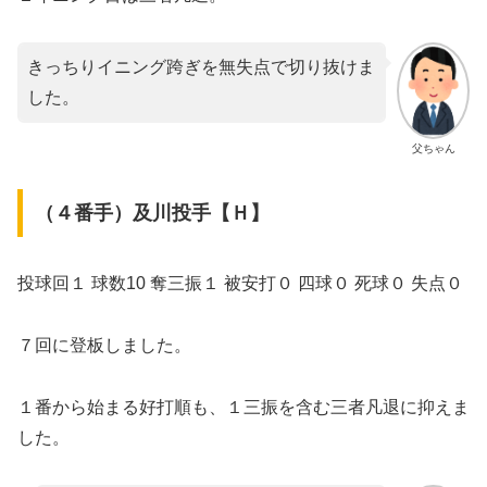
きっちりイニング跨ぎを無失点で切り抜けま
した。
父ちゃん
（４番手）及川投手【Ｈ】
投球回１ 球数10 奪三振１ 被安打０ 四球０ 死球０ 失点０
７回に登板しました。
１番から始まる好打順も、１三振を含む三者凡退に抑えま
した。