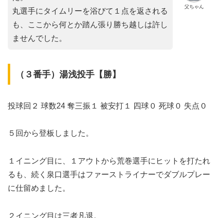
父ちゃん
丸選手にタイムリーを浴びて１点を返される
も、ここから何とか踏ん張り勝ち越しは許し
ませんでした。
（３番手）湯浅投手【勝】
投球回２ 球数24 奪三振１ 被安打１ 四球０ 死球０ 失点０
５回から登板しました。
１イニング目に、１アウトから荒巻選手にヒットを打たれ
るも、続く泉口選手はファーストライナーでダブルプレー
に仕留めました。
２イニング目は三者凡退。