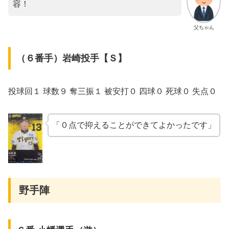
容！
父ちゃん
（６番手）岩崎投手【Ｓ】
投球回１ 球数９ 奪三振１ 被安打０ 四球０ 死球０ 失点０
「０点で抑えることができてよかったです」
野手陣