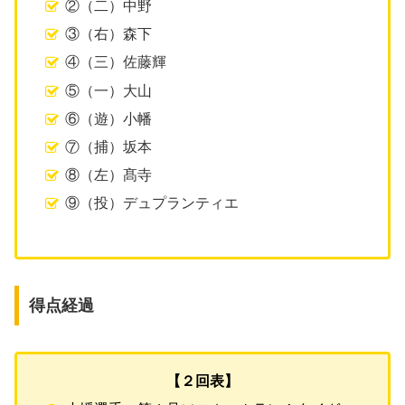
②（二）中野
③（右）森下
④（三）佐藤輝
⑤（一）大山
⑥（遊）小幡
⑦（捕）坂本
⑧（左）髙寺
⑨（投）デュプランティエ
得点経過
【２回表】