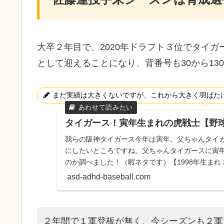
大卒２年目で、2020年ドラフト３位でタイガ
として迎えることになり、背番号も30から13
まだ実績は大きくないですが、これから大きく羽ばた
タイガース！寅年生まれの虎戦士【野
我らの阪神タイガース今年は寅年。父ちゃんタイ
にしたいところですね。父ちゃんタイガースに寅
のか調べました！（暇ネタです）【1998年生まれ 2
澄投手41...
asd-adhd-baseball.com
２年間で１軍登板が無く、今シーズンも２軍