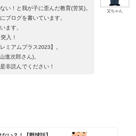
ない！と我が子に歪ん
だ教育(苦笑)。
父ちゃん
にブログを書いています。
います。
目突入！
レミ
アムプラス2023】。
桧山進次郎
さん)。
是非読んでください
！
はない？！【野球話】