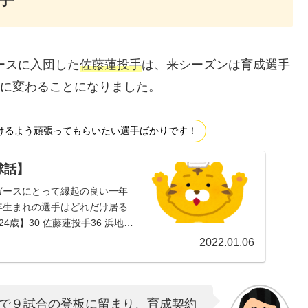
ースに入団した
佐藤蓮投手
は、来シーズンは育成選手
0に変わることになりました。
けるよう頑張ってもらいたい選手ばかりです！
球話】
ガースにとって縁起の良い一年
年生まれの選手はどれだけ居る
4歳】30 佐藤蓮投手36 浜地真
2022.01.06
で９試合の登板に留まり、育成契約