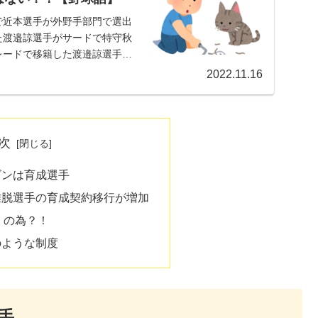
で近本選手が外野手部門で選出
た渡邉諒選手がサードで特守秋
レードで移籍した渡邉諒選手
2022.11.16
次
ズンは育成選手
離脱選手の育成契約移行が増加
」の為？！
のような制度
手