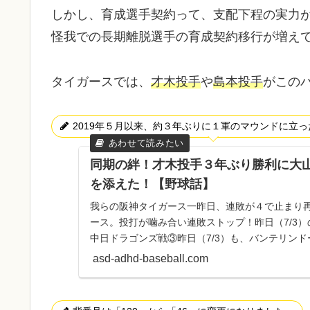
しかし、育成選手契約って、支配下程の実力
怪我での長期離脱選手の育成契約移行が増え
タイガースでは、
才木投手
や
島本投手
がこの
2019年５月以来、約３年ぶりに１軍のマウンドに立
同期の絆！才木投手３年ぶり勝利に大山
を添えた！【野球話】
我らの阪神タイガース一昨日、連敗が４で止まり
ース。投打が噛み合い連敗ストップ！昨日（7/3）
中日ドラゴンズ戦③昨日（7/3）も、バンテリンド
試合が、デー...
asd-adhd-baseball.com