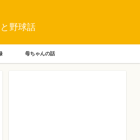
録と野球話
録
母ちゃんの話