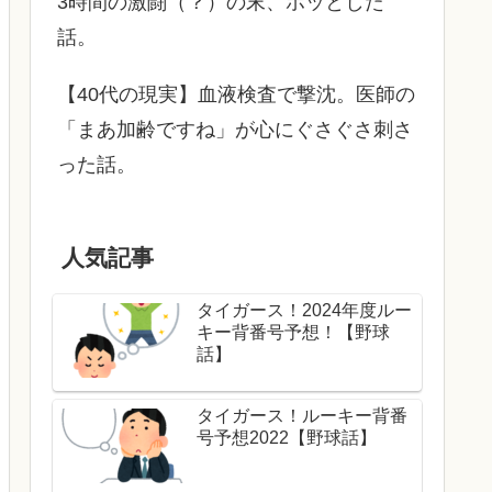
3時間の激闘（？）の末、ホッとした
話。
【40代の現実】血液検査で撃沈。医師の
「まあ加齢ですね」が心にぐさぐさ刺さ
った話。
人気記事
タイガース！2024年度ルー
キー背番号予想！【野球
話】
タイガース！ルーキー背番
号予想2022【野球話】