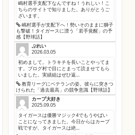
嶋村選手支配下なんですね！うれしい！こ
ちらのサイトで知りました。ありがとうご
ざいます。
嶋村選手が支配下へ！勢いそのままに獅子
も撃破！タイガースに漂う「若手覚醒」の予
感【野球話】
ぷれい
2026.03.05
初めまして。トラキチを長いことやってま
す。ブログ村で目にとまって読ませてもら
いました。実績組はぜひ返...
教育リーグにベテランの姿。彼らに突きつ
けられた「過去最高」の競争意識【野球話】
カープ大好き
2025.09.05
タイガースは優勝マジック4でもうやばい
ことになってきました。今日からはカープ
戦ですが、タイガースは絶...