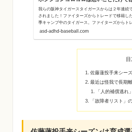
我らの阪神タイガースタイガースからは２年連続
されました！ファイターズからトレードで移籍し
季キャンプ中のタイガース。ファイターズからト
が、本職のセカンドではなく...
asd-adhd-baseball.com
目
佐藤蓮投手来シー
最近は怪我で長期
「人的補償逃れ
「故障者リスト」
佐藤蓮投手来シーズンは育成選