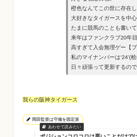
橙色なんてこの世に存在し
大好きなタイガースを中心
たまに競馬の
ことも書いて
来年はファンクラブ20年
高すぎて入会無理ゲー【プ
私のマイナンバーは‘24’(
日々頑張って更新するので
我らの阪神タイガース
岡田監督は守備を固定派
ポジションコロコロは悪いことだけで