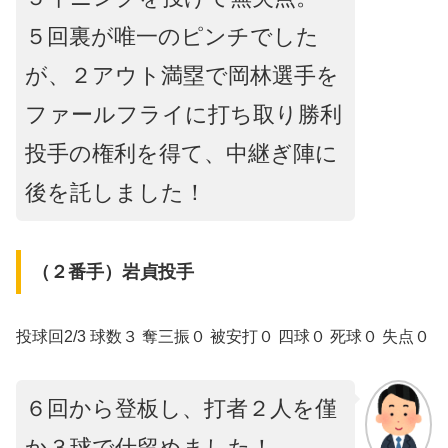
５回裏が唯一のピンチでした
が、２アウト満塁で岡林選手を
ファールフライに打ち取り勝利
投手の権利を得て、中継ぎ陣に
後を託しました！
（２番手）岩貞投手
投球回2/3 球数３ 奪三振０ 被安打０ 四球０ 死球０ 失点０
６回から登板し、打者２人を僅
か３球で仕留めました！