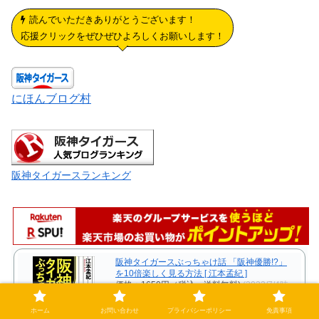
読んでいただきありがとうございます！
応援クリックをぜひぜひよろしくお願いします！
にほんブログ村
阪神タイガースランキング
阪神タイガースぶっちゃけ話 「阪神優勝!?」
を10倍楽しく見る方法 [ 江本孟紀 ]
価格：1650円（税込、送料無料)
(2022/7/4時
点)
ホーム
お問い合わせ
プライバシーポリシー
免責事項