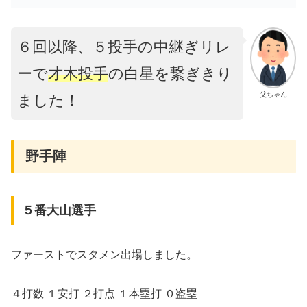
６回以降、５投手の中継ぎリレ
ーで
才木投手
の白星を繋ぎきり
父ちゃん
ました！
野手陣
５番大山選手
ファーストでスタメン出場しました。
４打数 １安打 ２打点 １本塁打 ０盗塁