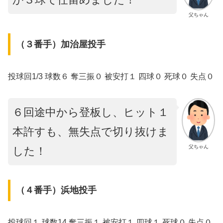
父ちゃん
（３番手）加治屋投手
投球回1/3 球数６ 奪三振０ 被安打１ 四球０ 死球０ 失点０
６回途中から登板し、ヒット１
本許すも、無失点で切り抜けま
父ちゃん
した！
（４番手）浜地投手
投球回１ 球数14 奪三振１ 被安打１ 四球１ 死球０ 失点０