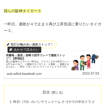
我らの阪神タイガース
一昨日、連敗が４で止まり再び上昇気流に乗りたいタイガ
ース。
投打が噛み合い連敗ストップ！
伊藤将→湯浅→岩崎３投手リレーで連敗ストッ
プ！【野球話】
我らの阪神タイガース一昨日は、ドラゴンズの８投手リレー
を打ちあぐねて、４連敗のタイガース。４連敗…。連敗が止
まらない。。昨日（7/2）のバンテリンドーム ナゴヤでの中
日ドラゴンズ戦②昨日（7/2）も、バンテリンドーム ナゴヤ
にてドラゴンズと...
2022.07.03
asd-adhd-baseball.com
目次
昨日（7/3）のバンテリンドーム ナゴヤでの中日ドラゴ