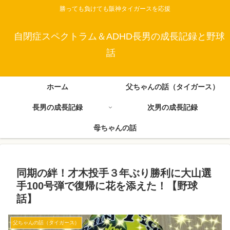
勝っても負けても阪神タイガースを応援
自閉症スペクトラム＆ADHD長男の成長記録と野球
話
ホーム
父ちゃんの話（タイガース）
長男の成長記録
次男の成長記録
母ちゃんの話
同期の絆！才木投手３年ぶり勝利に大山選
手100号弾で復帰に花を添えた！【野球
話】
父ちゃんの話（タイガース）