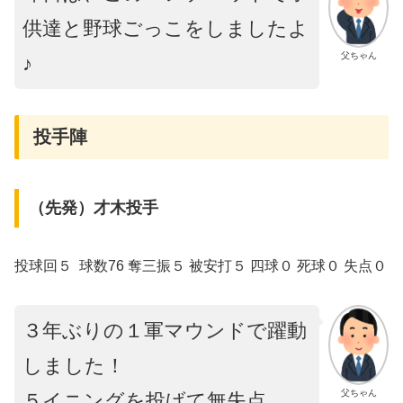
供達と野球ごっこをしましたよ
父ちゃん
♪
投手陣
（先発）才木投手
投球回５ 球数76 奪三振５ 被安打５ 四球０ 死球０ 失点０
３年ぶりの１軍マウンドで躍動
しました！
父ちゃん
５イニングを投げて無失点。