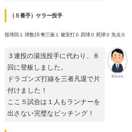
（５番手）ケラー投手
投球回１ 球数15 奪三振１ 被安打０ 四球０ 死球０ 失点０
３連投の湯浅投手に代わり、８
回に登板しました。
父ちゃん
ドラゴンズ打線を三者凡退で片
付けました！
ここ５試合は１人もランナーを
出さない完璧なピッチング！