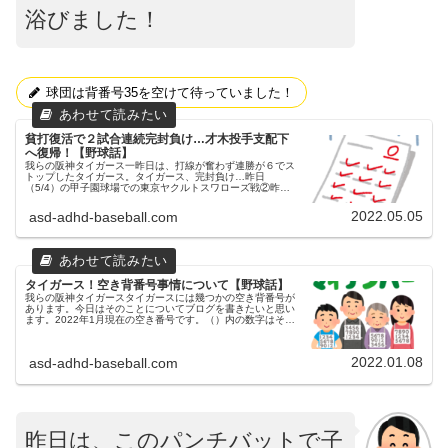
浴びました！
球団は背番号35を空けて待っていました！
貧打復活で２試合連続完封負け…才木投手支配下
へ復帰！【野球話】
我らの阪神タイガース一昨日は、打線が奮わず連勝が６でス
トップしたタイガース。タイガース、完封負け…昨日
（5/4）の甲子園球場での東京ヤクルトスワローズ戦②昨日
（5/4）は、甲子園球場にてスワローズとの試合が、デーゲ
ームで行われました。３連戦...
2022.05.05
asd-adhd-baseball.com
タイガース！空き背番号事情について【野球話】
我らの阪神タイガースタイガースには幾つかの空き背番号が
あります。今日はそのことについてブログを書きたいと思い
ます。2022年1月現在の空き番号です。（）内の数字はその
番号の着用年です。「１」前任者：鳥谷敬さん（2004～
2019）長らくショ...
2022.01.08
asd-adhd-baseball.com
昨日は、このパンチバットで子