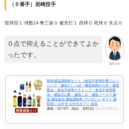
（６番手）岩崎投手
投球回１ 球数14 奪三振０ 被安打１ 四球０ 死球０ 失点０
０点で抑えることができてよか
ったです。
父ちゃん
簡単減塩調味料セット（食塩不使用中華ドレッ
シング・減塩だしつゆ・減塩焼肉のたれ・減塩
醤油・食塩不使用ケチャップ・食塩不使用醤
油・減塩ぽん酢・減塩しお・減塩ソース) | 減
塩 減塩食品 減塩調味料 プレゼント ギフト 退
院祝い お中元 お中元ギフト 低塩
価格：5074円（税込、送料別)
(2022/7/4時点)