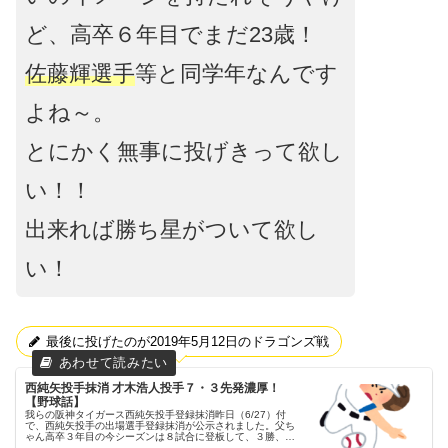
ど、高卒６年目でまだ23歳！
佐藤輝選手
等と同学年なんです
よね～。
とにかく無事に投げきって欲し
い！！
出来れば勝ち星がついて欲し
い！
最後に投げたのが2019年5月12日のドラゴンズ戦
西純矢投手抹消 才木浩人投手７・３先発濃厚！
【野球話】
我らの阪神タイガース西純矢投手登録抹消昨日（6/27）付
で、西純矢投手の出場選手登録抹消が公示されました。父ち
ゃん高卒３年目の今シーズンは８試合に登板して、３勝、防
御率3.64と先発ローテとして役割を果たしてきましたが、こ