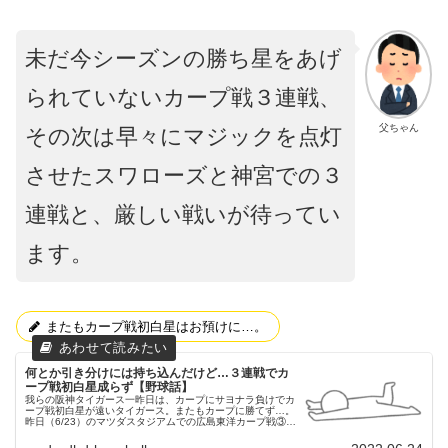
未だ今シーズンの勝ち星をあげ
られていないカープ戦３連戦、
父ちゃん
その次は早々にマジックを点灯
させたスワローズと神宮での３
連戦と、厳しい戦いが待ってい
ます。
またもカープ戦初白星はお預けに…。
何とか引き分けには持ち込んだけど…３連戦でカ
ープ戦初白星成らず【野球話】
我らの阪神タイガース一昨日は、カープにサヨナラ負けでカ
ープ戦初白星が遠いタイガース。またもカープに勝てず…。
昨日（6/23）のマツダスタジアムでの広島東洋カープ戦③昨
日（6/23）も、マツダスタジアムにてカープとの試合が行わ
れました。３連戦...