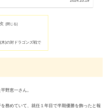
2024.10.19
次
9日(木)の対ドラゴンズ戦で
た平野恵一さん。
督を務めていて、就任１年目で半期優勝を飾ったと報