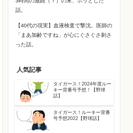
3時間の激闘（？）の末、ホッとした
話。
【40代の現実】血液検査で撃沈。医師の
「まあ加齢ですね」が心にぐさぐさ刺さ
った話。
人気記事
タイガース！2024年度ルー
キー背番号予想！【野球
話】
タイガース！ルーキー背番
号予想2022【野球話】