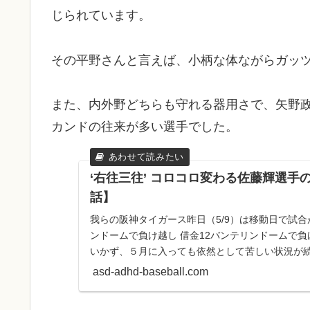
じられています。
その平野さんと言えば、小柄な体ながらガッ
また、内外野どちらも守れる器用さで、矢野
カンドの往来が多い選手でした。
‘右往三往’ コロコロ変わる佐藤輝選手
話】
我らの阪神タイガース昨日（5/9）は移動日で試
ンドームで負け越し 借金12バンテリンドームで
いかず、５月に入っても依然として苦しい状況が
ース、サヨナラ負...
asd-adhd-baseball.com