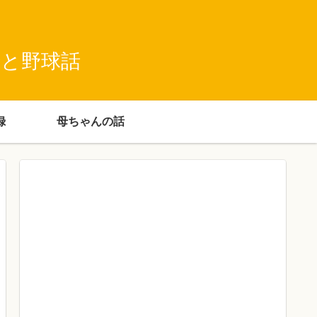
録と野球話
録
母ちゃんの話