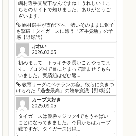
嶋村選手支配下なんですね！うれしい！こ
ちらのサイトで知りました。ありがとうご
ざいます。
嶋村選手が支配下へ！勢いそのままに獅子
も撃破！タイガースに漂う「若手覚醒」の予
感【野球話】
ぷれい
2026.03.05
初めまして。トラキチを長いことやってま
す。ブログ村で目にとまって読ませてもら
いました。実績組はぜひ返...
教育リーグにベテランの姿。彼らに突きつ
けられた「過去最高」の競争意識【野球話】
カープ大好き
2025.09.05
タイガースは優勝マジック4でもうやばい
ことになってきました。今日からはカープ
戦ですが、タイガースは絶...