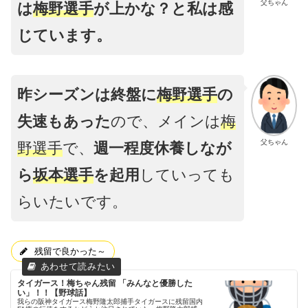
父ちゃん
は
梅野選手
が上かな？と私は感
じています。
昨シーズンは終盤に
梅野選手
の
失速もあった
ので、メインは
梅
父ちゃん
野選手
で、
週一程度休養しなが
ら
坂本選手
を起用
していっても
らいたいです。
残留で良かった～
タイガース！梅ちゃん残留 「みんなと優勝した
い」！！【野球話】
我らの阪神タイガース梅野隆太郎捕手タイガースに残留国内