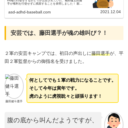
FA権の行使をするかどうか注目されていた、梅野隆太郎捕
手が権利を行使せずに残留することを表明しました！ 願い
が通じました～嬉しい！！！父ちゃん個人の権利なので、も
し宣言移籍されても仕方が...
2021.12.04
asd-adhd-baseball.com
安芸では、藤田選手が魂の雄叫び？！
２軍の安芸キャンプでは、初日の声出しに
藤田選手
が、平
田２軍監督からの御指名を受けました。
何としてでも１軍の戦力になることです。
そして今年は寅年です。
虎のように虎視眈々と頑張ります！
藤田健斗選手
腹の底から叫んだようですが、