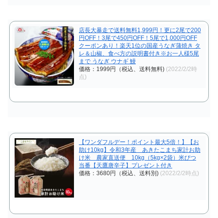
店長大暴走で送料無料1,999円！更に2尾で200
円OFF！3尾で450円OFF！5尾で1,000円OFF
クーポンあり！楽天1位の国産うなぎ蒲焼き タ
レ＆山椒、食べ方の説明書付き※お一人様5尾
まで うなぎ ウナギ 鰻
価格：1999円（税込、送料無料)
(2022/2/2時
点)
【ワンダフルデー！ポイント最大5倍！】【お
助け10kg】令和3年産 あきたこまち家計お助
け米 農家直送便 10kg（5kg×2袋）米びつ
当番【天鷹唐辛子】プレゼント付き
価格：3680円（税込、送料別)
(2022/2/2時点)