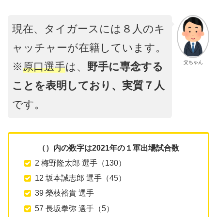
現在、タイガースには８人のキ
ャッチャーが在籍しています。
父ちゃん
※
原口選手
は、
野手に専念する
ことを表明しており、実質７人
です。
（）内の数字は2021年の１軍出場試合数
2 梅野隆太郎 選手（130）
12 坂本誠志郎 選手（45）
39 榮枝裕貴 選手
57 長坂拳弥 選手（5）