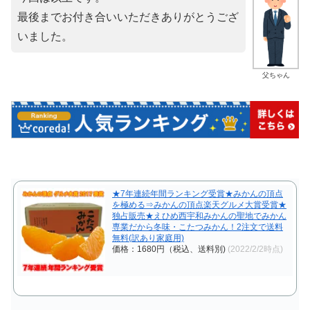
最後までお付き合いいただきありがとうござ
いました。
父ちゃん
★7年連続年間ランキング受賞★みかんの頂点
を極める⇒みかんの頂点楽天グルメ大賞受賞★
独占販売★えひめ西宇和みかんの聖地でみかん
専業だから冬味・こたつみかん！2注文で送料
無料(訳あり家庭用)
価格：1680円（税込、送料別)
(2022/2/2時点)