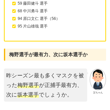
59 藤田健斗 選手
68 中川勇斗 選手
94 原口文仁 選手（56）
95 片山雄哉 選手
梅野選手が最有力、次に坂本選手か
昨シーズン最も多くマスクを被
った
梅野選手
が正捕手最有力、
父ちゃん
次に
坂本選手
でしょうか。