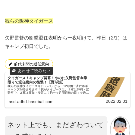
我らの阪神タイガース
矢野監督の衝撃退任表明から一夜明けて、昨日（2/1）は
キャンプ初日でした。
前代未聞の退任意向
タイガース！キャンプ開幕！やのに矢野監督今季
限りで退任意向の衝撃！【野球話】
我らの阪神タイガース今日（2/1）から、12球団一斉に春季
キャンプが始まります！我がタイガースは、１軍は沖縄・宜
野座で、２軍は高知・安芸にて約一ヶ月間鍛練の日々を過ご
します。父ちゃんそんな、選手や首脳陣にとって‘正月’とも
いえる2月1日に衝...
2022.02.01
asd-adhd-baseball.com
ネット上でも、まだざわついて