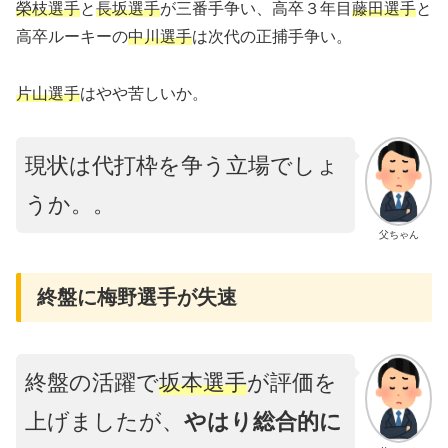
榮枝選手
と
長坂選手
が三番手争い、高卒３年目
藤田選手
と
高卒ルーキーの
中川選手
は次代の正捕手争い。
片山選手
はやや苦しいか。
現状は代打枠を争う立場でしょ
うか。。
父ちゃん
終盤に梅野選手が失速
終盤の活躍で
坂本選手
が評価を
上げましたが、
やはり総合的に