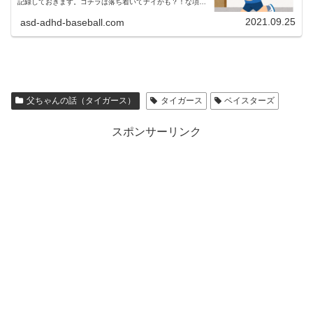
記録しておきます。コチラは落ち着いてナイかも？！な項目
をまとめたものです。前半は少し落ち着いてきたかも ？！
と思ったできごとをまとめ...
2021.09.25
asd-adhd-baseball.com
父ちゃんの話（タイガース）
タイガース
ベイスターズ
スポンサーリンク