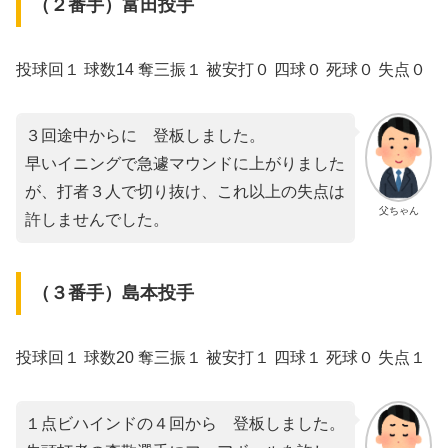
（２番手）富田投手
投球回１ 球数14 奪三振１ 被安打０ 四球０ 死球０ 失点０
３回途中からに゙登板しました。
早いイニングで急遽マウンドに上がりました
が、打者３人で切り抜け、これ以上の失点は
父ちゃん
許しませんでした。
（３番手）島本投手
投球回１ 球数20 奪三振１ 被安打１ 四球１ 死球０ 失点１
１点ビハインドの４回から゙登板しました。