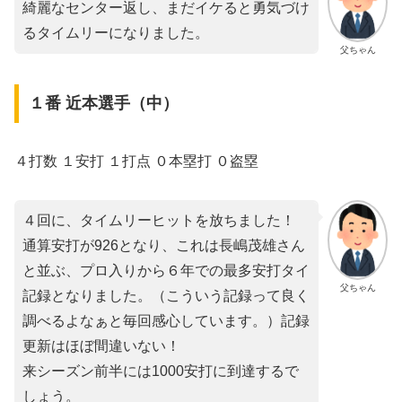
綺麗なセンター返し、まだイケると勇気づけ
るタイムリーになりました。
父ちゃん
１番 近本選手（中）
４打数 １安打 １打点 ０本塁打 ０盗塁
４回に、タイムリーヒットを放ちました！
通算安打が926となり、これは長嶋茂雄さん
と並ぶ、プロ入りから６年での最多安打タイ
父ちゃん
記録となりました。（こういう記録って良く
調べるよなぁと毎回感心しています。）記録
更新はほぼ間違いない！
来シーズン前半には1000安打に到達するで
しょう。