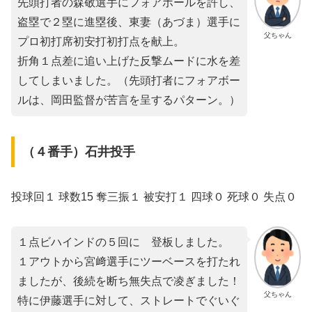
先頭打者の森敬選手にフォアボールを許し、
盗塁で２塁に進塁後、東妻（あづま）選手に
父ちゃん
プロ初打席初安打初打点を献上。
折角１点差に追い上げた反撃ムードに水を差
してしまいました。（先頭打者にフォアボー
ルは、岡田監督が苦言を呈するパターン。）
（４番手）石井投手
投球回１ 球数15 奪三振１ 被安打１ 四球０ 死球０ 失点０
１点ビハインドの５回に゙登板しました。
１アウトから宮﨑選手にツーベースを打たれ
ましたが、後続を断ち無失点で凌ぎました！
父ちゃん
特に伊藤選手に対して、ストレートでぐいぐ