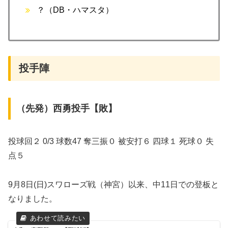
？（DB・ハマスタ）
投手陣
（先発）西勇投手【敗】
投球回２ 0/3 球数47 奪三振０ 被安打６ 四球１ 死球０ 失
点５
9月8日(日)スワローズ戦（神宮）以来、中11日での登板と
なりました。