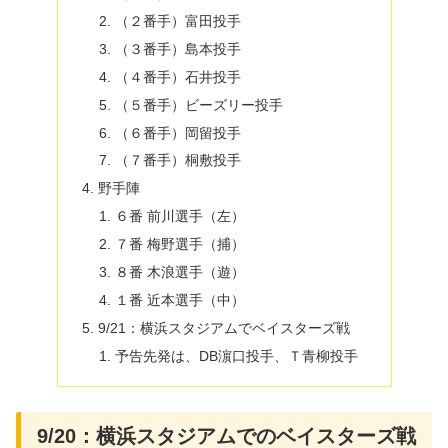
（２番手）富田投手
（３番手）島本投手
（４番手）石井投手
（５番手）ビーズリー投手
（６番手）岡留投手
（７番手）桐敷投手
野手陣
６番 前川選手（左）
７番 梅野選手（捕）
８番 木浪選手（遊）
１番 近本選手（中）
9/21：横浜スタジアムでベイスターズ戦
予告先発は、DB濵口投手、Ｔ青柳投手
9/20：横浜スタジアムでのベイスターズ戦