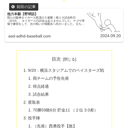
他力本願【野球話】
我らの阪神タイガース怒濤の５連勝！残り９試合昨日
（9/19）、タイガースの試合はありませんでした。ナゴヤ球
場で練習をして、次の戦いの地横浜へ向かいました。父ちゃ
んわざわざビジターチームの為に、練習場所を提供してくれ
たドラゴンズさんには感謝し...
2024.09.20
asd-adhd-baseball.com
目次
9/20：横浜スタジアムでのベイスターズ戦
両チームの予告先発
得点経過
試合結果
星取表
70勝59敗6分 貯金11 （２位 3.0差）
投手陣
（先発）西勇投手【敗】