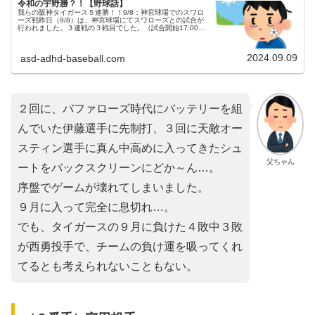
令和の宇野勝？！【野球話】
我らの阪神タイガース５連勝！！9/8：神宮球場でのスワロ
ーズ戦昨日（9/8）は、神宮球場にてスワローズとの試合が
行われました。３連戦の３戦目でした。（試合開始17:00）
両チームの予告先発東京ヤクルトスワローズ 40 高梨裕稔投
手阪神タイガ...
2024.09.09
asd-adhd-baseball.com
２回に、バファローズ時代にバッテリーを組
んでいた伊藤選手に先制打、３回に天敵オー
スティン選手に真ん中高めに入ってきたシュ
父ちゃん
ートをバックスクリーンにどか～ん…。
序盤でゲームが壊れてしまいました。
９月に入って完全に息切れ…。
でも、タイガースの９月に負けた４敗中３敗
が西勇投手で、チームの負け運を吸ってくれ
てるとも考えられないこともない。