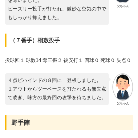
を奪いました。
父ちゃん
ビーズリー投手が打たれ、微妙な空気の中で
もしっかり抑えました。
（７番手）桐敷投手
投球回１ 球数14 奪三振２ 被安打１ 四球０ 死球０ 失点０
４点ビハインドの８回に゙登板しました。
１アウトからツーベースを打たれるも無失点
で凌ぎ、味方の最終回の攻撃を待ちました。
父ちゃん
野手陣