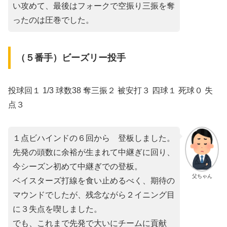
い攻めて、最後はフォークで空振り三振を奪
ったのは圧巻でした。
（５番手）ビーズリー投手
投球回１ 1/3 球数38 奪三振２ 被安打３ 四球１ 死球０ 失
点３
１点ビハインドの６回から゙登板しました。
先発の頭数に余裕が生まれて中継ぎに回り、
今シーズン初めて中継ぎでの登板。
父ちゃん
ベイスターズ打線を食い止めるべく、期待の
マウンドでしたが、残念ながら２イニング目
に３失点を喫しました。
でも、これまで先発で大いにチームに貢献