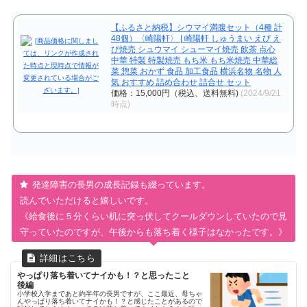
【ふるさと納税】シウマイ満腹セット（4種 計
48個）〈崎陽軒〉 | 崎陽軒 しゅうまい えび え
び焼売 シュウマイ シューマイ焼売 飲茶 点心
中華 特製 特製焼売 もち米 もち米焼売 中華総
菜 惣菜 おかず 食品 加工食品 横浜名物 名物 人
気 おすすめ 詰め合わせ 詰合せ セット
価格：15,000円（税込、送料無料)
(2024/9/21
時点)
発達障害の長男の成長記録も綴っています。
読んでいただけると嬉しいです。
《給食後に５分くらい机に突っ伏してクールダウンしていたので見
守っていたのですが、午後からも落ち着く様子はなかったです。》
やっぱり落ち着いてナイかも！？と思ったこと
後編
小学校入学まであと約半年の長男ですが、ここ最近、母ちゃ
んやっぱり落ち着いてナイかも！？と感じたことがあるので