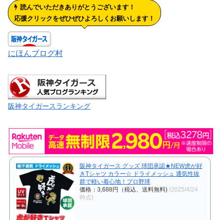
読んでいただきありがとうございます！
応援クリックをぜひぜひよろしくお願いします！
にほんブログ村
阪神タイガースランキング
阪神タイガース グッズ 球団承認★NEW虎が好
きTシャツ カラー☆ ドライメッシュ 通気性抜
群で軽い着心地！プロ野球
価格：3,688円（税込、送料無料)
(2025/4/24
時点)