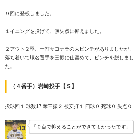
９回に登板しました。
１イニングを投げて、無失点に抑えました。
２アウト２塁、一打サヨナラの大ピンチがありましたが、
落ち着いて蝦名選手を三振に仕留めて、ピンチを脱しまし
た。
（４番手）岩崎投手【Ｓ】
投球回１ 球数17 奪三振２ 被安打１ 四球０ 死球０ 失点０
「０点で抑えることができてよかったです」