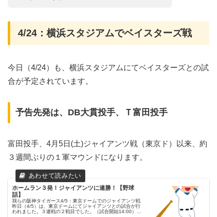
4/24：横浜スタジアムでベイスターズ戦
今日（4/24）も、横浜スタジアムにてベイスターズとの試
合が予定されています。
予告先発は、DB大貫投手、Ｔ富田投手
富田投手、4月5日(土)ジャイアンツ戦（東京ド）以来、約
３週間ぶりの１軍マウンドになります。
ホームラン３発！ジャイアンツに連勝！【野球
話】
我らの阪神タイガース4/5：東京ドームでのジャイアンツ戦
昨日（4/5）は、東京ドームにてジャイアンツとの試合が行
われました。３連戦の２戦目でした。（試合開始14:00）両
チームの予告先発読売ジャイアンツ 31 赤星優志投手阪神タ