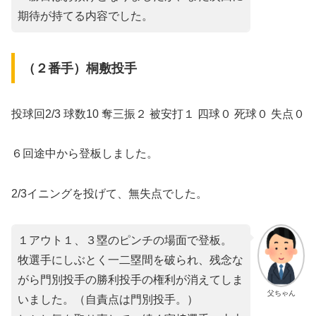
期待が持てる内容でした。
（２番手）桐敷投手
投球回2/3 球数10 奪三振２ 被安打１ 四球０ 死球０ 失点０
６回途中から登板しました。
2/3イニングを投げて、無失点でした。
１アウト１、３塁のピンチの場面で登板。
牧選手にしぶとく一二塁間を破られ、残念な
がら門別投手の勝利投手の権利が消えてしま
父ちゃん
いました。（自責点は門別投手。）