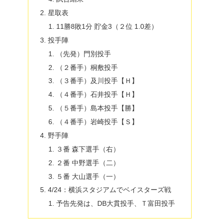
星取表
11勝8敗1分 貯金3（２位 1.0差）
投手陣
（先発）門別投手
（２番手）桐敷投手
（３番手）及川投手【Ｈ】
（４番手）石井投手【Ｈ】
（５番手）島本投手【勝】
（４番手）岩崎投手【Ｓ】
野手陣
３番 森下選手（右）
２番 中野選手（二）
５番 大山選手（一）
4/24：横浜スタジアムでベイスターズ戦
予告先発は、DB大貫投手、Ｔ富田投手