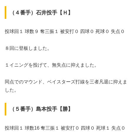
（４番手）石井投手【Ｈ】
投球回１ 球数９ 奪三振１ 被安打０ 四球０ 死球０ 失点０
８回に登板しました。
１イニングを投げて、無失点に抑えました。
同点でのマウンド、ベイスターズ打線を三者凡退に抑えま
した。
（５番手）島本投手【勝】
投球回１ 球数16 奪三振１ 被安打０ 四球０ 死球１ 失点０