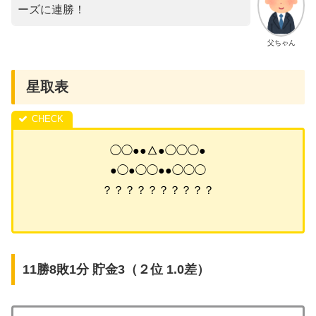
ーズに連勝！
父ちゃん
星取表
◯◯●●△●◯◯◯●
●◯●◯◯●●◯◯◯
？？？？？？？？？？
11勝8敗1分 貯金3（２位 1.0差）