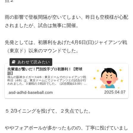
点２
雨の影響で登板間隔が空いてしまい、昨日も空模様が心配
されましたが、試合は無事に開催。
先発としては、初勝利をあげた4月6日(日)ジャイアンツ戦
（東京ド）以来のマウンドでした。
先輩達が繋いだ！門別投手プロ初勝利！【野球
話】
我らの阪神タイガース4/6：東京ドームでのジャイアンツ戦
昨日（4/6）は、東京ドームにてジャイアンツとの試合が行
われました。３連戦の３戦目でした。（試合開始13:00）両
チームの予告先発読売ジャイアンツ 65 石川達也投手阪神タ
イガース 3...
2025.04.07
asd-adhd-baseball.com
５ 2/3イニングを投げて、２失点でした。
ややフォアボールが多かったものの、丁寧に投げていまし