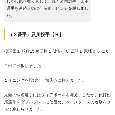
しかし気を取り直して、続く宮﨑選手、山本
選手を連続三振に仕留め、ピンチを脱しまし
た。
（３番手）及川投手【Ｈ】
投球回１ 球数15 奪三振１ 被安打０ 四球１ 死球０ 失点０
７回に登板しました。
１イニングを投げて、無失点に抑えました。
先頭の蝦名選手にはフォアボールを与えましたが、代打松
尾選手をダブルプレーに仕留め、ベイスターズの攻撃を３
人で終わらせました。