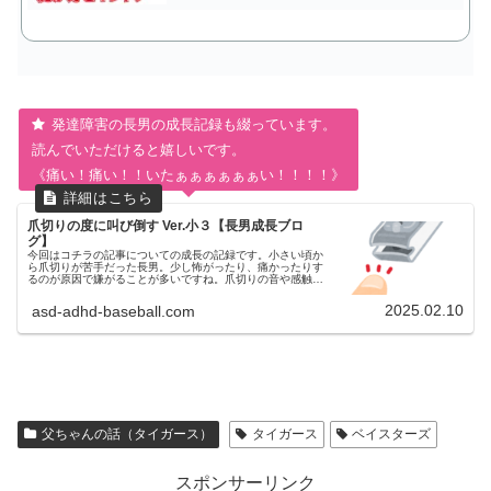
発達障害の長男の成長記録も綴っています。
読んでいただけると嬉しいです。
《痛い！痛い！！いたぁぁぁぁぁぁい！！！！》
爪切りの度に叫び倒す Ver.小３【長男成長ブロ
グ】
今回はコチラの記事についての成長の記録です。小さい頃か
ら爪切りが苦手だった長男。少し怖がったり、痛かったりす
るのが原因で嫌がることが多いですね。爪切りの音や感触が
怖かったのだと思います。爪切りに対する苦手意識は現在ど
うなったのか現在も相変わ...
2025.02.10
asd-adhd-baseball.com
父ちゃんの話（タイガース）
タイガース
ベイスターズ
スポンサーリンク