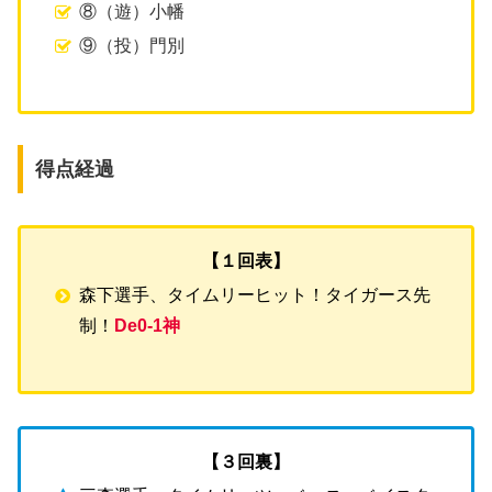
⑧（遊）小幡
⑨（投）門別
得点経過
【１回表】
森下選手、タイムリーヒット！タイガース先
制！
De0-1神
【３回裏】