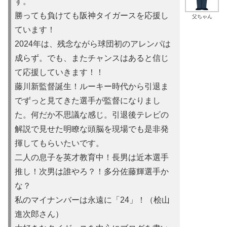
す。
勝っても負けても阪神タイガースを応援し
父ちゃん
ています！
2024年は、残念ながら球団初のアレンパは
成らず。でも、またチャンスはあると信じ
て応援していきます！！
藤川新監督誕生！ルーキー時代から引退ま
でずっと見てきた選手が監督になりまし
た。何だか不思議な感じ。引退後テレビの
解説で見せた明瞭な頭脳を現場でも是非発
揮してもらいたいです。
二人の息子を英才教育中！長男は近本選手
推し！次男は誰やろ？！多分佐藤輝選手か
な？
私のマイナンバーは永遠に「24」！（桧山
進次郎さん）