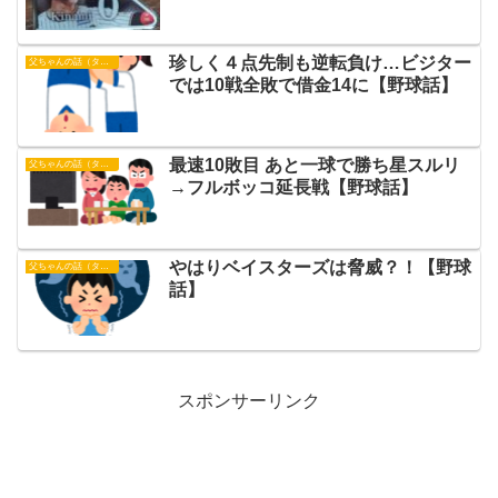
珍しく４点先制も逆転負け…ビジター
父ちゃんの話（タイガース）
では10戦全敗で借金14に【野球話】
最速10敗目 あと一球で勝ち星スルリ
父ちゃんの話（タイガース）
→フルボッコ延長戦【野球話】
やはりベイスターズは脅威？！【野球
父ちゃんの話（タイガース）
話】
スポンサーリンク