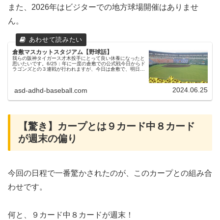
また、2026年はビジターでの地方球場開催はありませ
ん。
倉敷マスカットスタジアム【野球話】
我らの阪神タイガース才木投手にとって良い休養になったと
思いたいです。6/25：年に一度の倉敷での公式戦今日からド
ラゴンズとの３連戦が行われますが、今日は倉敷で、明日明
後日は甲子園に戻っての変則日程です。父ちゃん年に一度の
倉敷での公式戦。楽し...
2024.06.25
asd-adhd-baseball.com
【驚き】カープとは９カード中８カード
が週末の偏り
今回の日程で一番驚かされたのが、このカープとの組み合
わせです。
何と、９カード中８カードが週末！