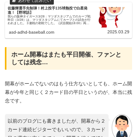
佐藤輝選手先制弾！村上投手135球熱投で白星発
進！【野球話】
我らの阪神タイガース3/28：マツダスタジアムでのカープ戦
昨日（3/28）は、マツダスタジアムにてカープとの試合が行
われました。３連戦の初戦でした。（試合開始18:00）両チ
ームの予告先発広島東洋カープ 18 森下暢仁投手阪神タイガ
ース 4...
2025.03.29
asd-adhd-baseball.com
ホーム開幕はまたも平日開催、ファンと
しては残念…
開幕がホームでないのはもう仕方ないとしても、ホーム開
幕が今年と同じく２カード目の平日というのが、本当に残
念です。
以前のブログにも書きましたが、開幕から２
カード連続ビジターでもいいので、３カード