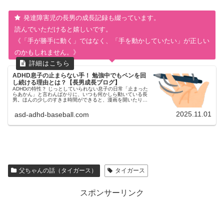
発達障害児の長男の成長記録も綴っています。
読んでいただけると嬉しいです。
《「手が勝手に動く」ではなく、「手を動かしていたい」が正しい
のかもしれません。》
ADHD息子の止まらない手！ 勉強中でもペンを回
し続ける理由とは？【長男成長ブログ】
ADHDの特性？ じっとしていられない息子の日常「止まった
らあかん」と言わんばかりに、いつも何かしら動いている長
男。ほんの少しのすきま時間ができると、漫画を開いたり、
踊り出したり。“静止状態”がどうも落ち着かないタイプのよ
うです。食事の時間...
2025.11.01
asd-adhd-baseball.com
父ちゃんの話（タイガース）
タイガース
スポンサーリンク