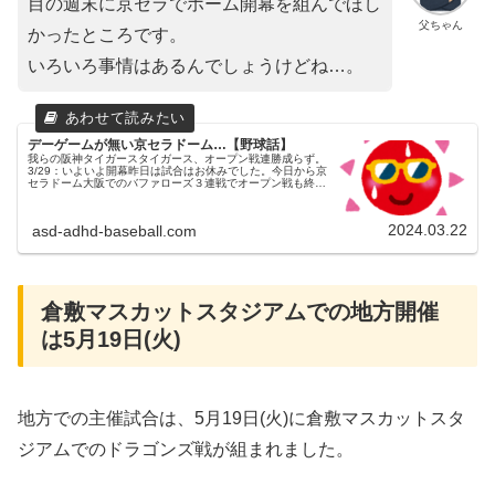
目の週末に京セラでホーム開幕を組んでほし
父ちゃん
かったところです。
いろいろ事情はあるんでしょうけどね…。
デーゲームが無い京セラドーム…【野球話】
我らの阪神タイガースタイガース、オープン戦連勝成らず。
3/29：いよいよ開幕昨日は試合はお休みでした。今日から京
セラドーム大阪でのバファローズ３連戦でオープン戦も終
了。父ちゃんそして、いよいよ来週3月29日(金)には開幕を
迎えます。楽しみで...
2024.03.22
asd-adhd-baseball.com
倉敷マスカットスタジアムでの地方開催
は5月19日(火)
地方での主催試合は、5月19日(火)に倉敷マスカットスタ
ジアムでのドラゴンズ戦が組まれました。