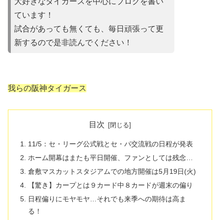
大好きなタイガースを中心にブログを書い
ています！
試合があって
も無くても、毎日頑張って更
新するので是非読んでください！
我らの阪神タイガース
目次
11/5：セ・リーグ公式戦とセ・パ交流戦の日程が発表
ホーム開幕はまたも平日開催、ファンとしては残念…
倉敷マスカットスタジアムでの地方開催は5月19日(火)
【驚き】カープとは９カード中８カードが週末の偏り
日程偏りにモヤモヤ…それでも来季への期待は高ま
る！