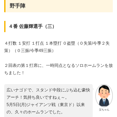
野手陣
４番 佐藤輝選手（三）
４打数 １安打 １打点 １本塁打 ０盗塁（０失策/今季２失
策）（０三振/今季49三振）
２回表の第１打席に、一時同点となるソロホームランを放
ちました！
広いナゴドで、スタンド中段にぶち込む豪快
アーチ！気持ち良いですねぇ～。
5月5日(月)ジャイアンツ戦（東京ド）以来
父ちゃん
の、久々のホームランでした。