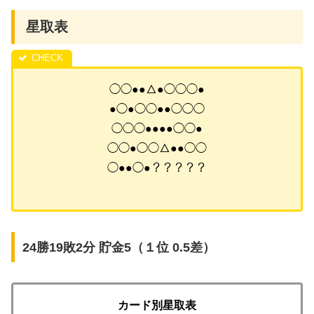
星取表
◯◯●●△●◯◯◯●
●◯●◯◯●●◯◯◯
◯◯◯●●●●◯◯●
◯◯●◯◯△●●◯◯
◯●●◯●？？？？？
24勝19敗2分 貯金5（１位 0.5差）
カード別星取表