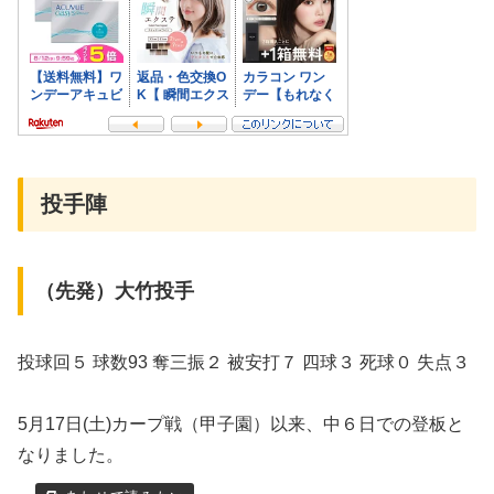
投手陣
（先発）大竹投手
投球回５ 球数93 奪三振２ 被安打７ 四球３ 死球０ 失点３
5月17日(土)カープ戦（甲子園）以来、中６日での登板と
なりました。