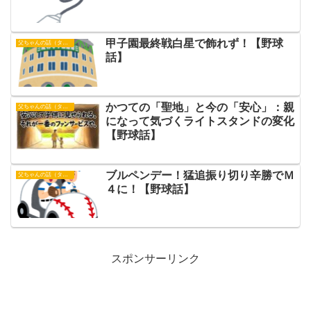
甲子園最終戦白星で飾れず！【野球
父ちゃんの話（タイガース）
話】
かつての「聖地」と今の「安心」：親
父ちゃんの話（タイガース）
になって気づくライトスタンドの変化
【野球話】
ブルペンデー！猛追振り切り辛勝でＭ
父ちゃんの話（タイガース）
４に！【野球話】
スポンサーリンク