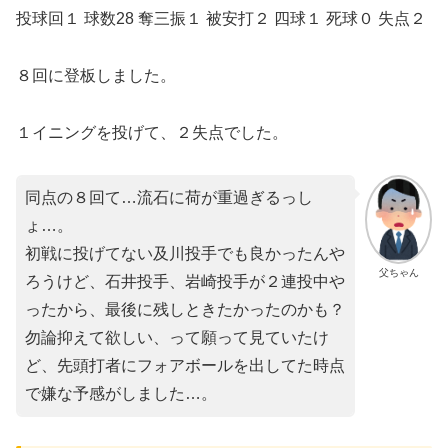
投球回１ 球数28 奪三振１ 被安打２ 四球１ 死球０ 失点２
８回に登板しました。
１イニングを投げて、２失点でした。
同点の８回て…流石に荷が重過ぎるっし
ょ…。
初戦に投げてない及川投手でも良かったんや
父ちゃん
ろうけど、石井投手、岩崎投手が２連投中や
ったから、最後に残しときたかったのかも？
勿論抑えて欲しい、って願って見ていたけ
ど、先頭打者にフォアボールを出してた時点
で嫌な予感がしました…。