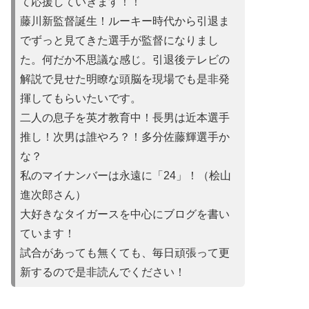
て応援していきます！！
藤川新監督誕生！ルーキー時代から引退ま
でずっと見てきた選手が監督になりまし
た。何だか不思議な感じ。引退後テレビの
解説で見せた明瞭な頭脳を現場でも是非発
揮してもらいたいです。
二人の息子を英才教育中！長男は近本選手
推し！次男は誰やろ？！多分佐藤輝選手か
な？
私のマイナンバーは永遠に「24」！（桧山
進次郎さん）
大好きなタイガースを中心にブログを書い
ています！
試合があって
も無くても、毎日頑張って更
新するので是非読んでください！