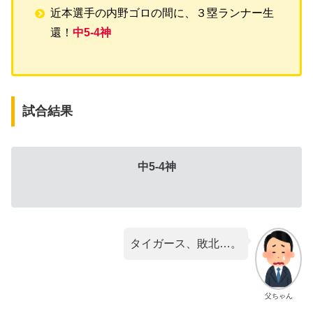
近本選手の内野ゴロの間に、３塁ランナー生
還！
中5-4神
試合結果
中5-4神
タイガース、敗北…。
父ちゃん