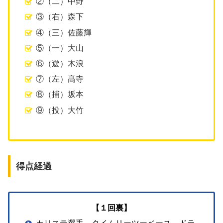
②（二）中野
③（右）森下
④（三）佐藤輝
⑤（一）大山
⑥（遊）木浪
⑦（左）髙寺
⑧（捕）坂本
⑨（投）大竹
得点経過
【１回裏】