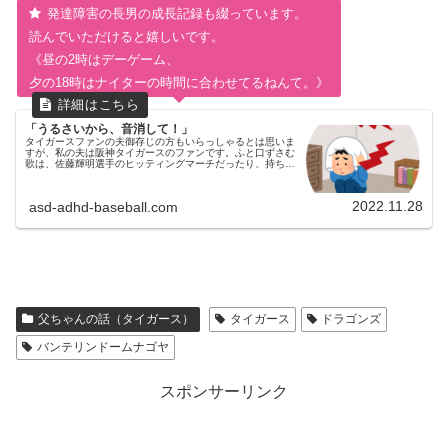
発達障害の長男の成長記録も綴っています。
読んでいただけると嬉しいです。
《昼の2時はデーゲーム、
夕の18時はナイターの時間に合わせてるねんて。》
「うるさいから、音消して！」
タイガースファンの夫御存じの方もいらっしゃるとは思いま
すが、私の夫は阪神タイガースのファンです。ふと口ずさむ
歌は、佐藤輝明選手のヒッティングマーチだったり、持ち物
も黄色が多いです。その影響なのか、長男もふとした時に長
男ふりぬけ～かがやけ～う...
2022.11.28
asd-adhd-baseball.com
父ちゃんの話（タイガース）
タイガース
ドラゴンズ
バンテリンドームナゴヤ
スポンサーリンク