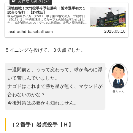
現地観戦！大竹投手今季初勝利！近本選手初の１
試合５安打！【野球話】
我らの阪神タイガース5/17：甲子園球場でのカープ戦昨日
（5/17）は、甲子園球場にてカープとの試合が行われまし
た。（試合開始14:00）父ちゃん昨日は、次男と現地観戦で
した！父ちゃんファンクラブのピンバッチは、長男推しの近
本選手、次男推し...
2025.05.18
asd-adhd-baseball.com
５イニングを投げて、３失点でした。
一週間前と、うって変わって、球が高めに浮
いて苦しんでいました。
ナゴドはこれまで勝ち星が無く、マウンドが
父ちゃん
合わないのかな？
今後対策は必要かも知れません。
（２番手）岩貞投手【Ｈ】