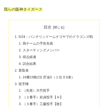
我らの阪神タイガース
目次
5/24：バンテリンドームナゴヤでのドラゴンズ戦
両チームの予告先発
スターティングメンバー
得点経過
試合結果
星取表
24勝19敗2分 貯金5（１位 0.5差）
投手陣
（先発）大竹投手
（２番手）岩貞投手【Ｈ】
（３番手）工藤投手【敗】