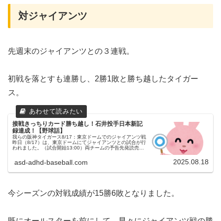
対ジャイアンツ
先週末のジャイアンツとの３連戦。
初戦を落とすも連勝し、2勝1敗と勝ち越したタイガー
ス。
接戦きっちりカード勝ち越し！石井投手日本新記
録達成！【野球話】
我らの阪神タイガース8/17：東京ドームでのジャイアンツ戦
昨日（8/17）は、東京ドームにてジャイアンツとの試合が行
われました。（試合開始13:00）両チームの予告先発読売ジ
ャイアンツ 31 赤星優志投手（6勝7敗）阪神タイガース 35
才...
2025.08.18
asd-adhd-baseball.com
今シーズンの対戦成績が15勝6敗となりました。
既にオールスターを前にして、早々にジャイアンツ戦の勝