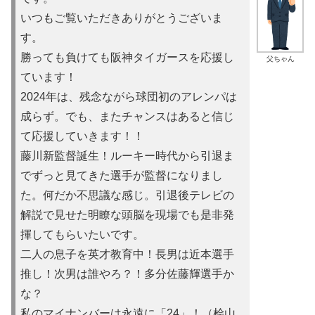
いつもご覧いただきありがとうございま
す。
勝っても負けても阪神タイガースを応援し
父ちゃん
ています！
2024年は、残念ながら球団初のアレンパは
成らず。でも、またチャンスはあると信じ
て応援していきます！！
藤川新監督誕生！ルーキー時代から引退ま
でずっと見てきた選手が監督になりまし
た。何だか不思議な感じ。引退後テレビの
解説で見せた明瞭な頭脳を現場でも是非発
揮してもらいたいです。
二人の息子を英才教育中！長男は近本選手
推し！次男は誰やろ？！多分佐藤輝選手か
な？
私のマイナンバーは永遠に「24」！（桧山