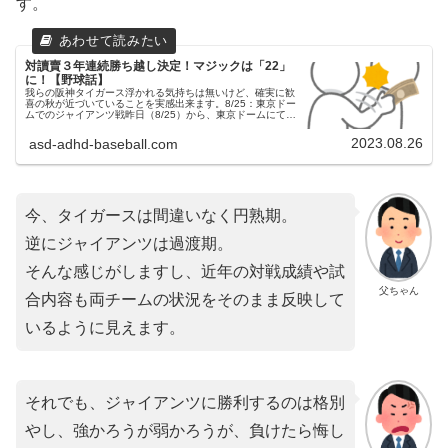
す。
対讀賣３年連続勝ち越し決定！マジックは「22」
に！【野球話】
我らの阪神タイガース浮かれる気持ちは無いけど、確実に歓
喜の秋が近づいていることを実感出来ます。8/25：東京ドー
ムでのジャイアンツ戦昨日（8/25）から、東京ドームにてジ
ャイアンツとの試合が行われました。３連戦の初戦でした。
両チームの予告先...
2023.08.26
asd-adhd-baseball.com
今、タイガースは間違いなく円熟期。
逆にジャイアンツは過渡期。
そんな感じがしますし、近年の対戦成績や試
父ちゃん
合内容も両チームの状況をそのまま反映して
いるように見えます。
それでも、ジャイアンツに勝利するのは格別
やし、強かろうが弱かろうが、負けたら悔し