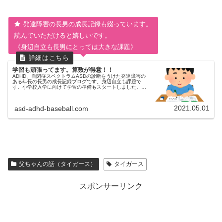
発達障害の長男の成長記録も綴っています。
読んでいただけると嬉しいです。
《身辺自立も長男にとっては大きな課題》
学習も頑張ってます。算数が得意！！
ADHD、自閉症スペクトラムASDの診断をうけた発達障害の
ある年長の長男の成長記録ブログです。身辺自立も課題で
す。小学校入学に向けて学習の準備もスタートしました。通
信教育のワーク、Gakkenのドリル、KUMON式やっていま
す。公文の宿題も頑張っています。
2021.05.01
asd-adhd-baseball.com
父ちゃんの話（タイガース）
タイガース
スポンサーリンク