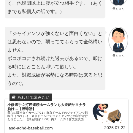
く、他球団以上に腹が立つ相手です。（あく
父ちゃん
までも私個人の話です。）
「ジャイアンツが強くないと面白くない」と
は思わないので、弱っててもらって全然構い
ません。
父ちゃん
ボコボコにされ続けた過去があるので、叩け
る時にはとことん叩いて欲しい。
また、対戦成績が劣勢になる時期は来ると思
うので。
小幡選手２打席連続ホームランも大逆転サヨナラ
負け…【野球話】
我らの阪神タイガース7/21：東京ドームでのジャイアンツ戦
昨日（7/21）は、東京ドームにてジャイアンツとの試合が行
われました。（試合開始14:00）両チームの予告先発読売ジ
ャイアンツ 97 井上温人投手阪神タイガース 27 伊藤将司投
手ス...
2025.07.22
asd-adhd-baseball.com