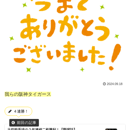
2024.09.18
我らの阪神タイガース
４連勝！
大竹投手涙の２年連続二桁勝利！【野球話】