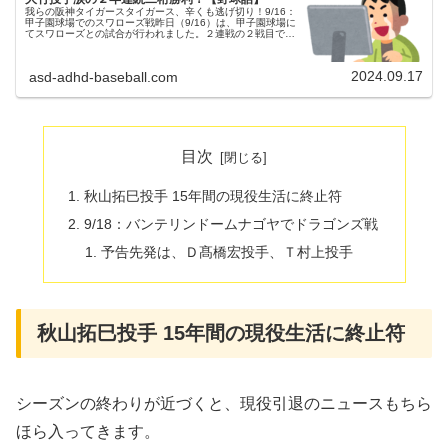
我らの阪神タイガースタイガース、辛くも逃げ切り！9/16：
甲子園球場でのスワローズ戦昨日（9/16）は、甲子園球場に
てスワローズとの試合が行われました。２連戦の２戦目でし
た。（試合開始14:00）両チームの予告先発阪神タイガース
49 大竹...
2024.09.17
asd-adhd-baseball.com
目次
秋山拓巳投手 15年間の現役生活に終止符
9/18：バンテリンドームナゴヤでドラゴンズ戦
予告先発は、Ｄ髙橋宏投手、Ｔ村上投手
秋山拓巳投手 15年間の現役生活に終止符
シーズンの終わりが近づくと、現役引退のニュースもちら
ほら入ってきます。