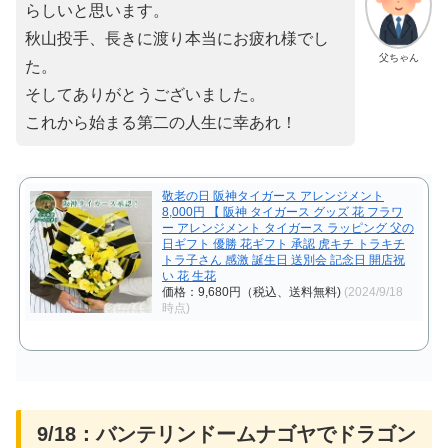
らしいと思います。
秋山投手、長きに渡り本当にお疲れ様でし
父ちゃん
た。
そしてありがとうございました。
これから始まる第二の人生に幸あれ！
敬老の日 阪神タイガース アレンジメント
8,000円 【 阪神 タイガース グッズ 花 フラワ
ー アレンジメント タイガース ラッピング 父の
日ギフト 優勝 花ギフト 承認 虎キチ トラキチ
トラ子さん 感激 誕生日 送別会 記念日 開店祝
い 花 生花
価格：9,680円（税込、送料無料)
(2024/9/18
時点)
9/18：バンテリンドームナゴヤでドラゴン