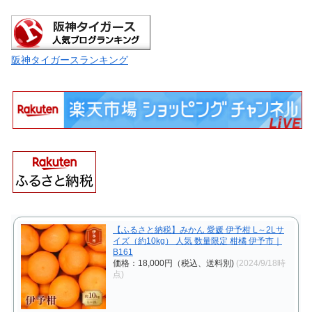
阪神タイガースランキング
【ふるさと納税】みかん 愛媛 伊予柑 L～2Lサ
イズ（約10kg） 人気 数量限定 柑橘 伊予市｜
B161
価格：18,000円（税込、送料別)
(2024/9/18時
点)