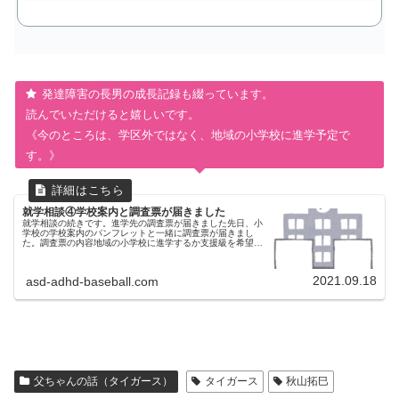
発達障害の長男の成長記録も綴っています。
読んでいただけると嬉しいです。
《今のところは、学区外ではなく、地域の小学校に進学予定で
す。》
就学相談④学校案内と調査票が届きました
就学相談の続きです。進学先の調査票が届きました先日、小
学校の学校案内のパンフレットと一緒に調査票が届きまし
た。調査票の内容地域の小学校に進学するか支援級を希望す
るかを記入して期日までに提出しなければなりません。秋に
学校説明会と学校見学がある...
2021.09.18
asd-adhd-baseball.com
父ちゃんの話（タイガース）
タイガース
秋山拓巳