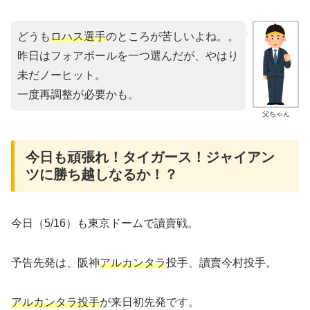
どうも
ロハス選手
のところが苦しいよね。。
昨日はフォアボールを一つ選んだが、やはり
未だノーヒット。
一度再調整が必要かも。
父ちゃん
今日も頑張れ！タイガース！ジャイアン
ツに勝ち越しなるか！？
今日（5/16）も東京ドームで讀賣戦。
予告先発は、阪神
アルカンタラ
投手、讀賣今村投手。
アルカンタラ投手
が来日初先発です。