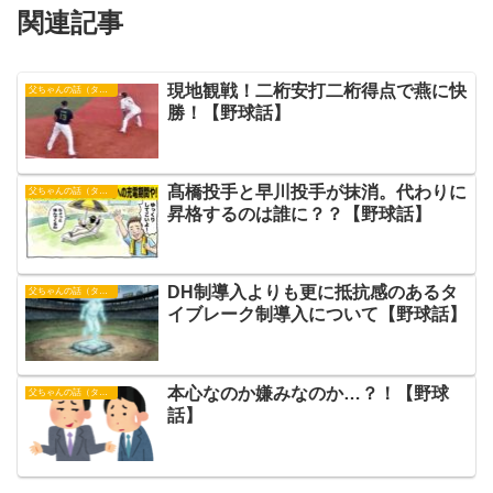
関連記事
現地観戦！二桁安打二桁得点で燕に快
父ちゃんの話（タイガース）
勝！【野球話】
髙橋投手と早川投手が抹消。代わりに
父ちゃんの話（タイガース）
昇格するのは誰に？？【野球話】
DH制導入よりも更に抵抗感のあるタ
父ちゃんの話（タイガース）
イブレーク制導入について【野球話】
本心なのか嫌みなのか…？！【野球
父ちゃんの話（タイガース）
話】