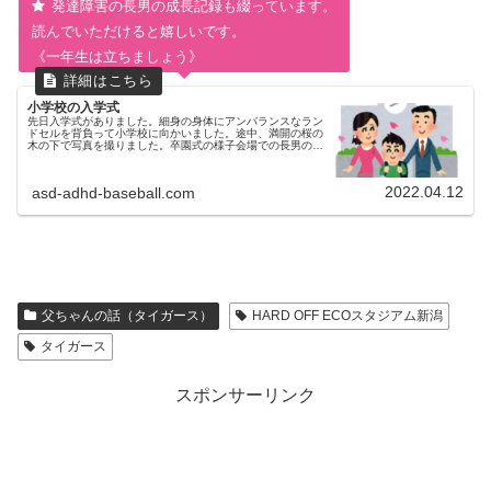
発達障害の長男の成長記録も綴っています。
読んでいただけると嬉しいです。
《一年生は立ちましょう》
小学校の入学式
先日入学式がありました。細身の身体にアンバランスなラン
ドセルを背負って小学校に向かいました。途中、満開の桜の
木の下で写真を撮りました。卒園式の様子会場での長男の様
子会場の講堂ではクラスごとに席が決められていました。ラ
ッキーなことに、たまたま...
2022.04.12
asd-adhd-baseball.com
父ちゃんの話（タイガース）
HARD OFF ECOスタジアム新潟
タイガース
スポンサーリンク