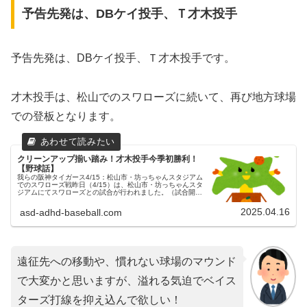
予告先発は、DBケイ投手、Ｔ才木投手
予告先発は、DBケイ投手、Ｔ才木投手です。
才木投手は、松山でのスワローズに続いて、再び地方球場
での登板となります。
クリーンアップ揃い踏み！才木投手今季初勝利！
【野球話】
我らの阪神タイガース4/15：松山市・坊っちゃんスタジアム
でのスワローズ戦昨日（4/15）は、松山市・坊っちゃんスタ
ジアムにてスワローズとの試合が行われました。（試合開始
18:00）両チームの予告先発東京ヤクルトスワローズ 18 奥
川恭伸投...
2025.04.16
asd-adhd-baseball.com
遠征先への移動や、慣れない球場のマウンド
で大変かと思いますが、溢れる気迫でベイス
ターズ打線を抑え込んで欲しい！