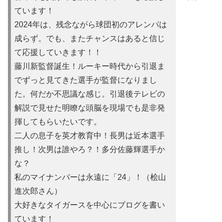
ています！
2024年は、残念ながら球団初のアレンパは
成らず。でも、またチャンスはあると信じ
て応援していきます！！
藤川新監督誕生！ルーキー時代から引退ま
でずっと見てきた選手が監督になりまし
た。何だか不思議な感じ。引退後テレビの
解説で見せた明瞭な頭脳を現場でも是非発
揮してもらいたいです。
二人の息子を英才教育中！長男は近本選手
推し！次男は誰やろ？！多分佐藤輝選手か
な？
私のマイナンバーは永遠に「24」！（桧山
進次郎さん）
大好きなタイガースを中心にブログを書い
ています！