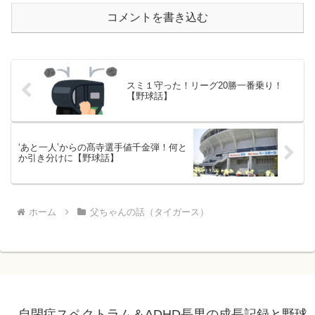
コメントを書き込む
スミ１守った！リーグ20勝一番乗り！
【野球話】
‘あと一人’からの髙寺選手値千金弾！何と
か引き分けに【野球話】
ホーム
父ちゃんの話（タイガース）
自閉症スペクトラム＆ADHD長男の成長記録と野球