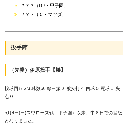
？？？（DB・甲子園）
？？？（Ｃ・マツダ）
投手陣
（先発）伊原投手【勝】
投球回５ 2/3 球数66 奪三振２ 被安打４ 四球０ 死球０ 失
点０
5月4日(日)スワローズ戦（甲子園）以来、中６日での登板
となりました。