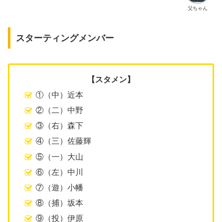
父ちゃん
スターティングメンバー
【スタメン】
①（中）近本
②（二）中野
③（右）森下
④（三）佐藤輝
⑤（一）大山
⑥（左）中川
⑦（遊）小幡
⑧（捕）坂本
⑨（投）伊原