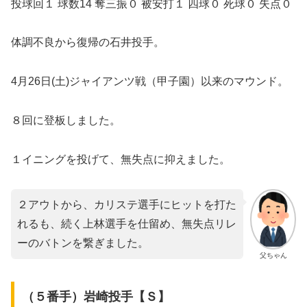
投球回１ 球数14 奪三振０ 被安打１ 四球０ 死球０ 失点０
体調不良から復帰の石井投手。
4月26日(土)ジャイアンツ戦（甲子園）以来のマウンド。
８回に登板しました。
１イニングを投げて、無失点に抑えました。
２アウトから、カリステ選手にヒットを打た
れるも、続く上林選手を仕留め、無失点リレ
ーのバトンを繋ぎました。
父ちゃん
（５番手）岩崎投手【Ｓ】