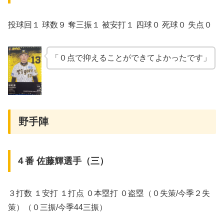
投球回１ 球数９ 奪三振１ 被安打１ 四球０ 死球０ 失点０
「０点で抑えることができてよかったです」
野手陣
４番 佐藤輝選手（三）
３打数 １安打 １打点 ０本塁打 ０盗塁（０失策/今季２失
策）（０三振/今季44三振）