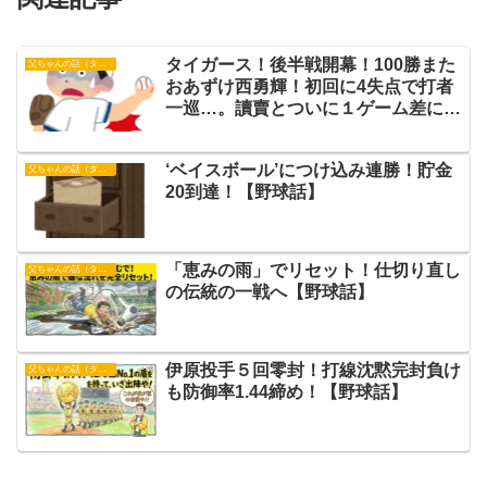
タイガース！後半戦開幕！100勝また
父ちゃんの話（タイガース）
おあずけ西勇輝！初回に4失点で打者
一巡…。讀賣とついに１ゲーム差に
【野球話】
‘ベイスボール’につけ込み連勝！貯金
父ちゃんの話（タイガース）
20到達！【野球話】
​「恵みの雨」でリセット！仕切り直し
父ちゃんの話（タイガース）
の伝統の一戦へ【野球話】
伊原投手５回零封！打線沈黙完封負け
父ちゃんの話（タイガース）
も防御率1.44締め！【野球話】