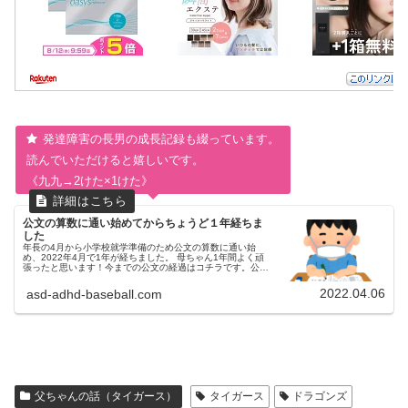
発達障害の長男の成長記録も綴っています。
読んでいただけると嬉しいです。
《九九→2けた×1けた》
公文の算数に通い始めてからちょうど１年経ちま
した
年長の4月から小学校就学準備のため公文の算数に通い始
め、2022年4月で1年が経ちました。 母ちゃん1年間よく頑
張ったと思います！今までの公文の経過はコチラです。公文
の宿題の様子プリント5枚を30分弱で終わらせています。集
中はあいかわらず途...
2022.04.06
asd-adhd-baseball.com
父ちゃんの話（タイガース）
タイガース
ドラゴンズ