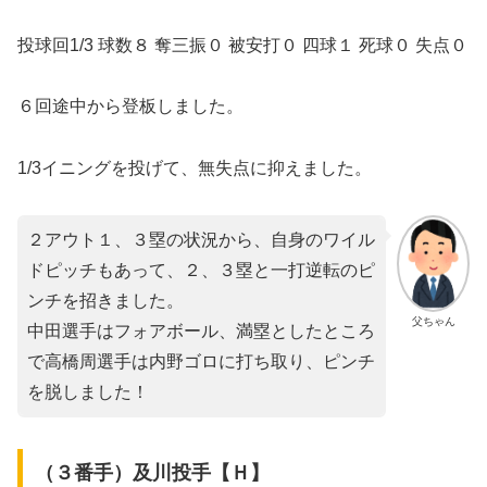
投球回1/3 球数８ 奪三振０ 被安打０ 四球１ 死球０ 失点０
６回途中から登板しました。
1/3イニングを投げて、無失点に抑えました。
２アウト１、３塁の状況から、自身のワイル
ドピッチもあって、２、３塁と一打逆転のピ
ンチを招きました。
父ちゃん
中田選手はフォアボール、満塁としたところ
で高橋周選手は内野ゴロに打ち取り、ピンチ
を脱しました！
（３番手）及川投手【Ｈ】