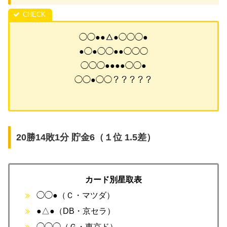
◯◯●●△●◯◯◯●
●◯●◯◯●●◯◯◯
◯◯◯●●●●◯◯●
◯◯●◯◯？？？？？
20勝14敗1分 貯金6（１位 1.5差）
カード別星取表
◯◯●（Ｃ・マツダ）
●△●（DB・京セラ）
◯◯◯（Ｇ・東京ド）