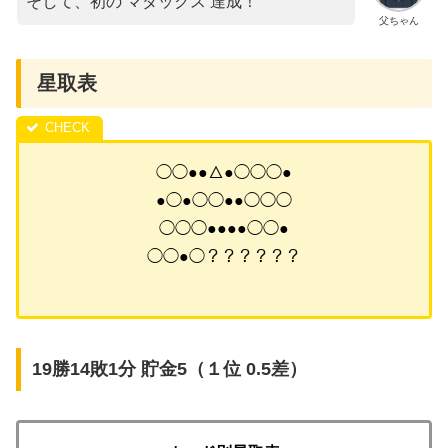
そして、初の‘マダックス’達成！
父ちゃん
星取表
◯◯●●△●◯◯◯●
●◯●◯◯●●◯◯◯
◯◯◯●●●●◯◯●
◯◯●◯？？？？？？
19勝14敗1分 貯金5（１位 0.5差）