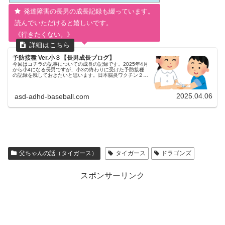
発達障害の長男の成長記録も綴っています。
読んでいただけると嬉しいです。
《行きたくない。》
予防接種 Ver.小３【長男成長ブログ】
今回はコチラの記事についての成長の記録です。2025年4月
から小4になる長男ですが、小3の終わりに受けた予防接種
の記録を残しておきたいと思います。日本脳炎ワクチン２
期 うけてきました年長で最後かと思っていたのですが、ま
だ終わっていませんでし...
2025.04.06
asd-adhd-baseball.com
父ちゃんの話（タイガース）
タイガース
ドラゴンズ
スポンサーリンク