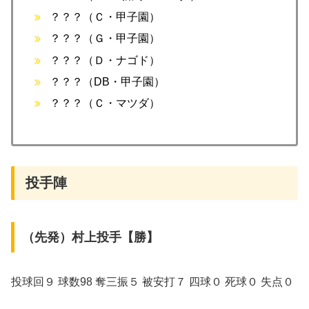
？？？（Ｃ・甲子園）
？？？（Ｇ・甲子園）
？？？（Ｄ・ナゴド）
？？？（DB・甲子園）
？？？（Ｃ・マツダ）
投手陣
（先発）村上投手【勝】
投球回９ 球数98 奪三振５ 被安打７ 四球０ 死球０ 失点０