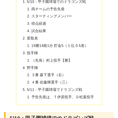
5/10：甲子園球場でのドラゴンズ戦
両チームの予告先発
スターティングメンバー
得点経過
試合結果
星取表
19勝14敗1分 貯金5（１位 0.5差）
投手陣
（先発）村上投手【勝】
野手陣
３番 森下選手（右）
４番 佐藤輝選手（三）
5/11：甲子園球場でドラゴンズ戦
予告先発は、Ｔ伊原投手、Ｄ松葉投手