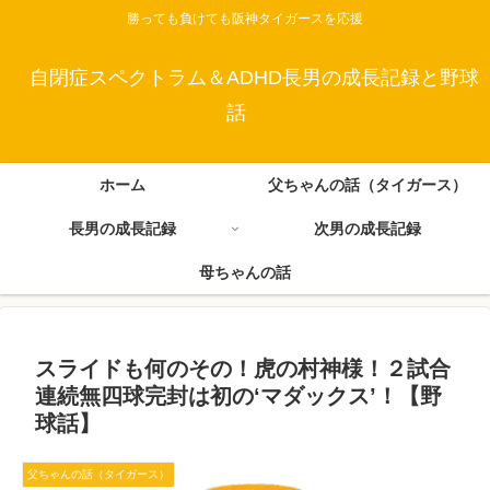
勝っても負けても阪神タイガースを応援
自閉症スペクトラム＆ADHD長男の成長記録と野球
話
ホーム
父ちゃんの話（タイガース）
長男の成長記録
次男の成長記録
母ちゃんの話
スライドも何のその！虎の村神様！２試合
連続無四球完封は初の‘マダックス’！【野
球話】
父ちゃんの話（タイガース）