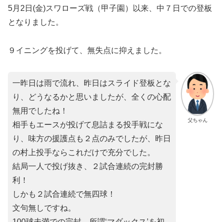
5月2日(金)スワローズ戦（甲子園）以来、中７日での登板
となりました。
９イニングを投げて、無失点に抑えました。
一昨日は雨で流れ、昨日はスライド登板とな
り、どうなるかと思いましたが、全くの心配
無用でしたね！
父ちゃん
相手もエースが投げて息詰まる投手戦にな
り、味方の援護点も２点のみでしたが、昨日
の村上投手ならこれだけで充分でした。
結局一人で投げ抜き、２試合連続の完封勝
利！
しかも２試合連続で無四球！
文句無しですね。
100球未満での完封、所謂‘マダックス’を初