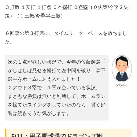
３打数 １安打 １打点 ０本塁打 ０盗塁（０失策/今季２失
策）（１三振/今季44三振）
６回裏の第３打席に、タイムリーツーベースを放ちまし
た。
次の１点が欲しい状況で、今年の佐藤輝選手
がしばしば見せる軽打で左中間を破り、森下
選手をホームに迎え入れました！
父ちゃん
２アウト３塁で、１塁が空いている状況。
まともな勝負は無いと判断して、ホームラン
を捨てたスイングをしていたのなら、暫く好
調は続きそうな気がします。
5/11：甲子園球場でドラゴンズ戦