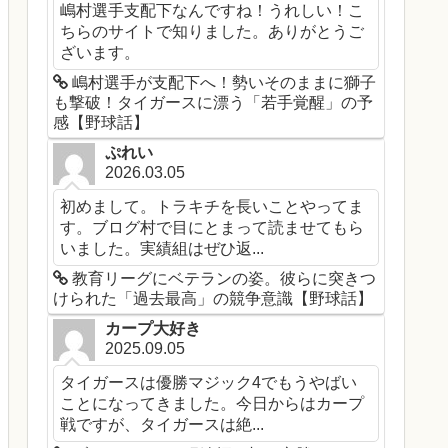
嶋村選手支配下なんですね！うれしい！こ
ちらのサイトで知りました。ありがとうご
ざいます。
嶋村選手が支配下へ！勢いそのままに獅子
も撃破！タイガースに漂う「若手覚醒」の予
感【野球話】
ぷれい
2026.03.05
初めまして。トラキチを長いことやってま
す。ブログ村で目にとまって読ませてもら
いました。実績組はぜひ返...
教育リーグにベテランの姿。彼らに突きつ
けられた「過去最高」の競争意識【野球話】
カープ大好き
2025.09.05
タイガースは優勝マジック4でもうやばい
ことになってきました。今日からはカープ
戦ですが、タイガースは絶...