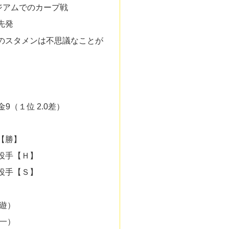
タジアムでのカープ戦
先発
のスタメンは不思議なことが
金9（１位 2.0差）
【勝】
投手【Ｈ】
投手【Ｓ】
（遊）
（一）