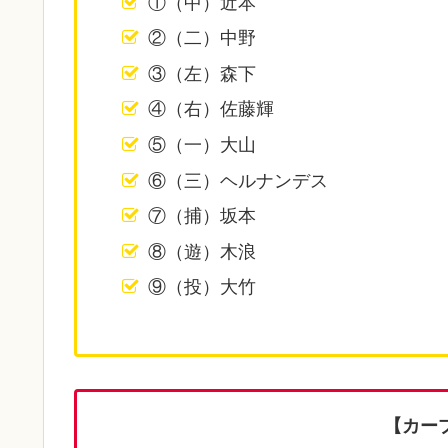
①（中）近本
②（二）中野
③（左）森下
④（右）佐藤輝
⑤（一）大山
⑥（三）ヘルナンデス
⑦（捕）坂本
⑧（遊）木浪
⑨（投）大竹
【カー