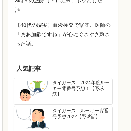
3時間の激闘（？）の末、ホッとした
話。
【40代の現実】血液検査で撃沈。医師の
「まあ加齢ですね」が心にぐさぐさ刺さ
った話。
人気記事
タイガース！2024年度ルー
キー背番号予想！【野球
話】
タイガース！ルーキー背番
号予想2022【野球話】