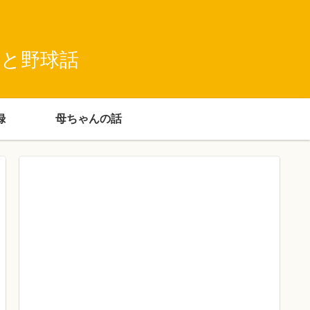
録と野球話
録
母ちゃんの話