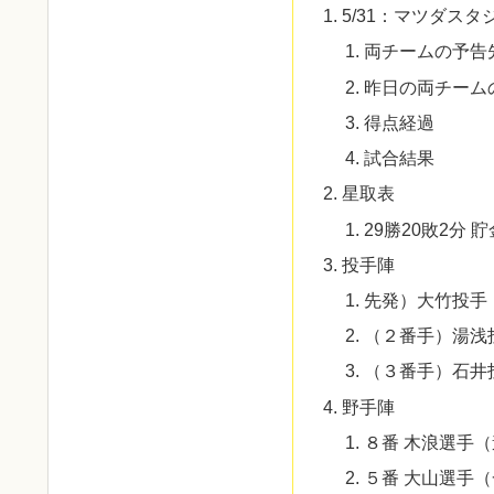
5/31：マツダス
両チームの予告
昨日の両チーム
得点経過
試合結果
星取表
29勝20敗2分 貯
投手陣
先発）大竹投手
（２番手）湯浅
（３番手）石井
野手陣
８番 木浪選手
５番 大山選手