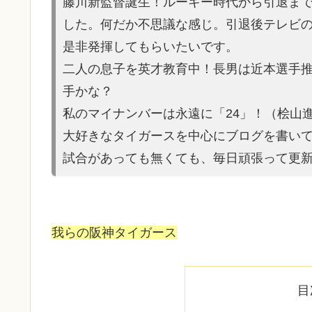
藤川新監督誕生！ルーキー時代から引退ま
した。何だか不思議な感じ。引退後テレビ
是非発揮してもらいたいです。
二人の息子を英才教育中！長男は近本選手
手かな？
私のマイナンバーは永遠に「24」！（桧山
大好きなタイガースを中心にブログを書い
試合があって
も無くても、毎日頑張って更
我らの阪神タイガース
目