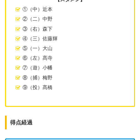
①（中）近本
②（二）中野
③（右）森下
④（三）佐藤輝
⑤（一）大山
⑥（左）髙寺
⑦（遊）小幡
⑧（捕）梅野
⑨（投）髙橋
得点経過