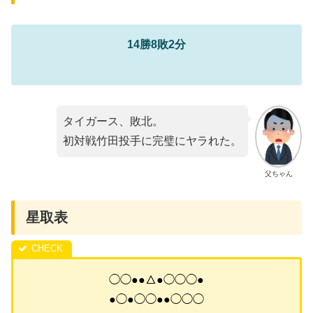
14勝8敗2分
タイガース、敗北。
初対戦竹田投手に完璧にヤラれた。
父ちゃん
星取表
◯◯●●△●◯◯◯●
●◯●◯◯●●◯◯◯