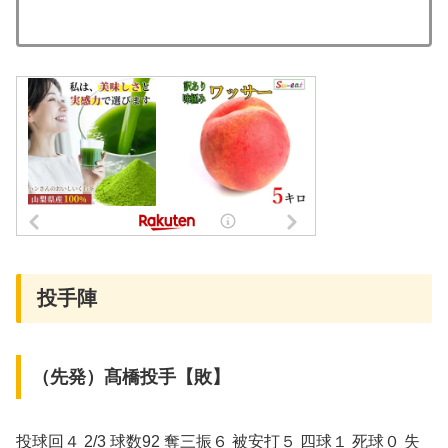
投手陣
（先発）髙橋投手【敗】
投球回４ 2/3 球数92 奪三振６ 被安打５ 四球１ 死球０ 失