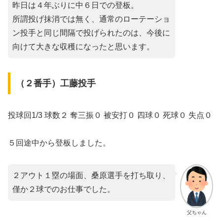
昨日は４年ぶりに中６日での登板。
所謂投げ抹消では無く、通常のローテーショ
ン投手と同じ間隔で投げられたのは、今後に
向けて大きな収穫になったと思います。
（２番手）工藤投手
投球回1/3 球数２ 奪三振０ 被安打０ 四球０ 死球０ 失点０
５回途中から登板しました。
２アウト１塁の場面、桑原選手を打ち取り、
僅か２球でのお仕事でした。
父ちゃん