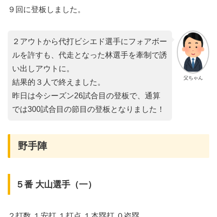
９回に登板しました。
２アウトから代打ビシエド選手にフォアボー
ルを許すも、代走となった林選手を牽制で誘
い出しアウトに。
父ちゃん
結果的３人で終えました。
昨日は今シーズン26試合目の登板で、通算
では300試合目の節目の登板となりました！
野手陣
５番 大山選手（一）
２打数 １安打 １打点 １本塁打 ０盗塁