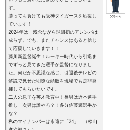
す。
勝っても負けても阪神タイガースを応援し
父ちゃん
ています！
2024年は、残念ながら球団初のアレンパは
成らず。でも、またチャンスはあると信じ
て応援していきます！！
藤川新監督誕生！ルーキー時代から引退ま
でずっと見てきた選手が監督になりまし
た。何だか不思議な感じ。引退後テレビの
解説で見せた明瞭な頭脳を現場でも是非発
揮してもらいたいです。
二人の息子を英才教育中！長男は近本選手
推し！次男は誰やろ？！多分佐藤輝選手か
な？
私のマイナンバーは永遠に「24」！（桧山
進次郎さん）