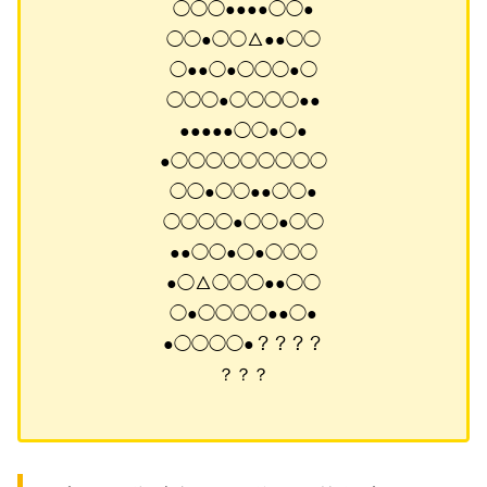
◯◯◯●●●●◯◯●
◯◯●◯◯△●●◯◯
◯●●◯●◯◯◯●◯
◯◯◯●◯◯◯◯●●
●●●●●◯◯●◯●
●◯◯◯◯◯◯◯◯◯
◯◯●◯◯●●◯◯●
◯◯◯◯●◯◯●◯◯
●●◯◯●◯●◯◯◯
●◯△◯◯◯●●◯◯
◯●◯◯◯◯●●◯●
●◯◯◯◯●？？？？
？？？