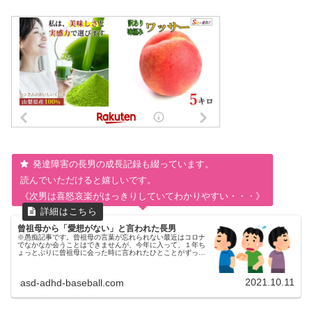
発達障害の長男の成長記録も綴っています。
読んでいただけると嬉しいです。
《次男は喜怒哀楽がはっきりしていてわかりやすい・・・》
曾祖母から「愛想がない」と言われた長男
※愚痴記事です。曾祖母の言葉が忘れられない最近はコロナ
でなかなか会うことはできませんが、今年に入って、１年ち
ょっとぶりに曾祖母に会った時に言われたひとことがずっと
モヤモヤして心に引っかかっています。私にとっては母方の
祖母の言葉です。兄弟で比...
2021.10.11
asd-adhd-baseball.com