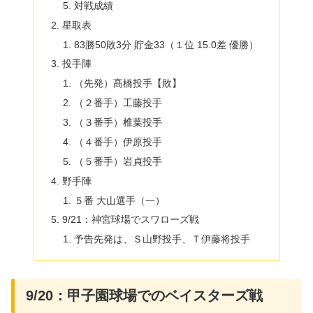
対戦成績
星取表
83勝50敗3分 貯金33（１位 15.0差 優勝）
投手陣
（先発）髙橋投手【敗】
（２番手）工藤投手
（３番手）椎葉投手
（４番手）伊原投手
（５番手）岩貞投手
野手陣
５番 大山選手（一）
9/21：神宮球場でスワローズ戦
予告先発は、Ｓ山野投手、Ｔ伊藤将投手
9/20：甲子園球場でのベイスターズ戦