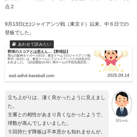
点２
9月13日(土)ジャイアンツ戦（東京ド）以来、中６日での
登板でした。
野球のスコアとは思えん…【野球話】
我らの阪神タイガース9/13：東京ドームでのジャイアンツ戦
昨日（9/13）は、東京ドームにてジャイアンツとの試合が行
われました。（試合開始14:00）両チームの予告先発読売ジ
ャイアンツ 62 横川凱投手（1勝0敗）阪神タイガース 29 髙
橋...
2025.09.14
asd-adhd-baseball.com
立ち上がりは、凄く良かったように見えまし
た。
主審との相性があまり良くなかったようで、
父ちゃん
球数が嵩んでしまいました。
５回持たず降板は不本意かも知れませんが、