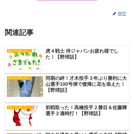
朔空
関連記事
虎４戦士 侍ジャパンお疲れ様でし
父ちゃんの話（タイガース）
た！【野球話】
同期の絆！才木投手３年ぶり勝利に大
父ちゃんの話（タイガース）
山選手100号弾で復帰に花を添えた！
【野球話】
初戦取った！髙橋投手２勝目＆佐藤輝
父ちゃんの話（タイガース）
選手２適時打！【野球話】