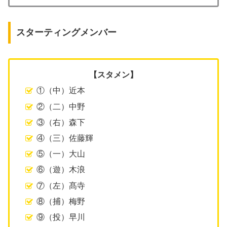
スターティングメンバー
【スタメン】
①（中）近本
②（二）中野
③（右）森下
④（三）佐藤輝
⑤（一）大山
⑥（遊）木浪
⑦（左）髙寺
⑧（捕）梅野
⑨（投）早川