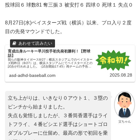
投球回６ 球数81 奪三振３ 被安打６ 四球０ 死球１ 失点０
8月27日(水)ベイスターズ戦（横浜）以来、プロ入り２度
目の先発マウンドでした。
育成出身ルーキー早川投手初先発初勝利！【野球
話】
我らの阪神タイガース8/27：横浜スタジアムでのベイスター
ズ戦昨日（8/27）は、横浜スタジアムにてベイスターズとの
試合が行われました。（試合開始17:45）両チームの予告先
発横浜DeNAベイスターズ 11 東克樹投手（12勝6敗）阪神
タイ...
2025.08.28
asd-adhd-baseball.com
立ち上がりは、いきなり０アウト１、３塁の
ピンチから始まりました。
失点も覚悟しましたが、３番筒香選手はライ
父ちゃん
トフライ、４番ビシエド選手はショートゴロ
ダブルプレーに仕留め、最高の形で初回を乗