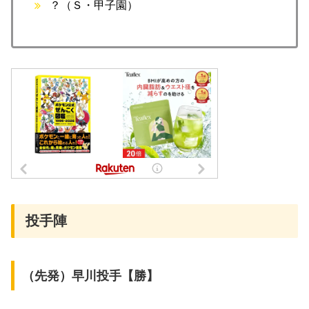
？（Ｓ・甲子園）
投手陣
（先発）早川投手【勝】