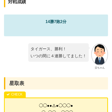
対戦成績
14勝7敗2分
タイガース、勝利！
いつの間に４連勝してました！
父ちゃん
星取表
◯◯●●△●◯◯◯●