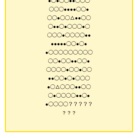
●◯●◯◯●●◯◯◯
◯◯◯●●●●◯◯●
◯◯●◯◯△●●◯◯
◯●●◯●◯◯◯●◯
◯◯◯●◯◯◯◯●●
●●●●●◯◯●◯●
●◯◯◯◯◯◯◯◯◯
◯◯●◯◯●●◯◯●
◯◯◯◯●◯◯●◯◯
●●◯◯●◯●◯◯◯
●◯△◯◯◯●●◯◯
◯●◯◯◯◯●●◯●
●◯◯◯◯？？？？？
？？？