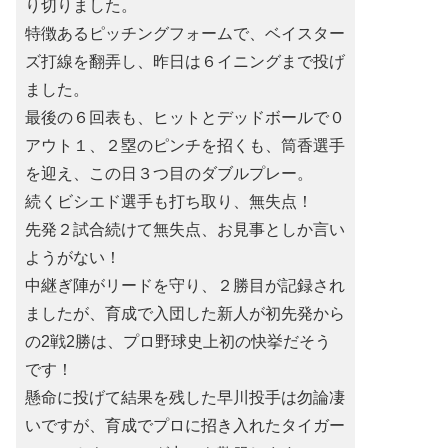
り切りました。
特徴あるピッチングフォームで、ベイスター
ズ打線を翻弄し、昨日は６イニングまで投げ
ました。
最後の６回表も、ヒットとデッドボールで０
アウト１、２塁のピンチを招くも、筒香選手
を迎え、この日３つ目のダブルプレー。
続くビシエド選手も打ち取り、無失点！
先発２試合続けて無失点、お見事としか言い
ようがない！
中継ぎ陣がリードを守り、２勝目が記録され
ましたが、育成で入団した新人が初先発から
の2戦2勝は、プロ野球史上初の快挙だそう
です！
懸命に投げて結果を残した早川投手は勿論凄
いですが、育成でプロに招き入れたタイガー