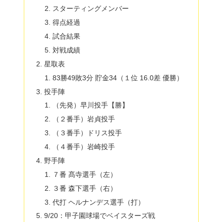
スターティングメンバー
得点経過
試合結果
対戦成績
星取表
83勝49敗3分 貯金34（１位 16.0差 優勝）
投手陣
（先発）早川投手【勝】
（２番手）岩貞投手
（３番手）ドリス投手
（４番手）岩崎投手
野手陣
７番 髙寺選手（左）
３番 森下選手（右）
代打 ヘルナンデス選手（打）
9/20：甲子園球場でベイスターズ戦