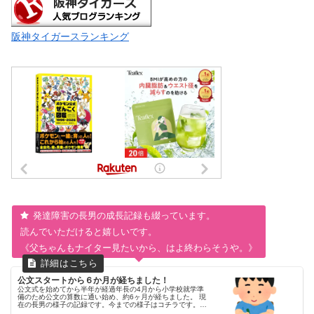
阪神タイガースランキング
発達障害の長男の成長記録も綴っています。
読んでいただけると嬉しいです。
《父ちゃんもナイター見たいから、はよ終わらそうや。》
公文スタートから６か月が経ちました！
公文式を始めてから半年が経過年長の4月から小学校就学準
備のため公文の算数に通い始め、約6ヶ月が経ちました。 現
在の長男の様子の記録です。今までの様子はコチラです。公
文の宿題の様子1日の宿題が5枚なので、目標を10分以内に