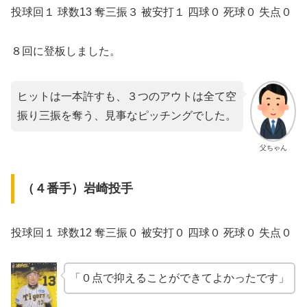
投球回１ 球数13 奪三振３ 被安打１ 四球０ 死球０ 失点０
８回に登板しました。
ヒットは一本許すも、３つのアウトは全て空
振り三振を奪う、見事なピッチングでした。
父ちゃん
（４番手）岩崎投手
投球回１ 球数12 奪三振０ 被安打０ 四球０ 死球０ 失点０
「０点で抑えることができてよかったです」