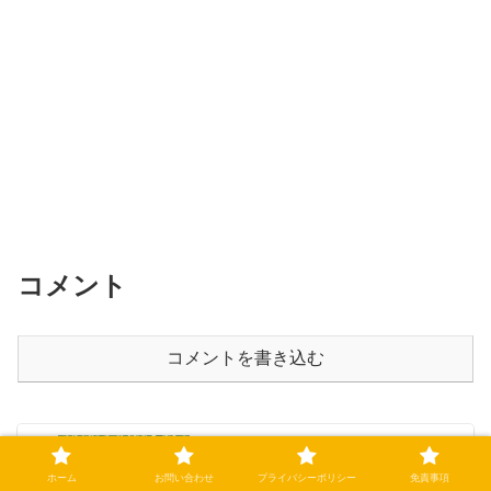
コメント
コメントを書き込む
二桁勝利に王手！大竹投手９勝目！【野
ホーム
お問い合わせ
プライバシーポリシー
免責事項
球話】