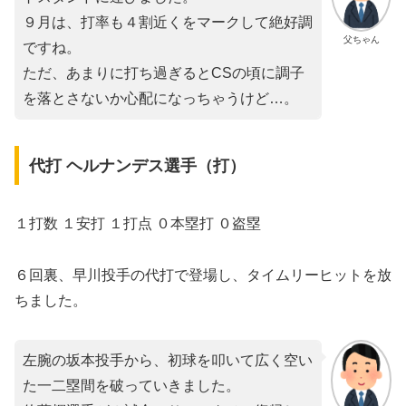
９月は、打率も４割近くをマークして絶好調
父ちゃん
ですね。
ただ、あまりに打ち過ぎるとCSの頃に調子
を落とさないか心配になっちゃうけど…。
代打 ヘルナンデス選手（打）
１打数 １安打 １打点 ０本塁打 ０盗塁
６回裏、早川投手の代打で登場し、タイムリーヒットを放
ちました。
左腕の坂本投手から、初球を叩いて広く空い
た一二塁間を破っていきました。