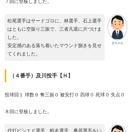
７回に登板しました。
松尾選手はサードゴロに、林選手、石上選手
はともに空振り三振で、三者凡退に片づけま
した。
父ちゃん
安定感のある落ち着いたマウンド捌きを見せ
てくれました。
（４番手）及川投手【Ｈ】
投球回１ 球数９ 奪三振０ 被安打０ 四球０ 死球０ 失点０
８回に登板しました。
代打ビシエド選手、蝦名選手、桑原選手をい