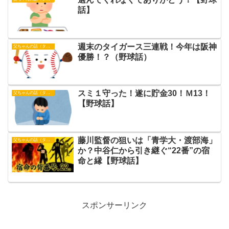
話】
週末のタイガース三連戦！今年は阪神
父ちゃんの話（タイガース）
優勝！？（野球話）
スミ１守った！遂に貯金30！Ｍ13！
父ちゃんの話（タイガース）
【野球話】
藤川監督の狙いは「青学大・渡部海」
父ちゃんの話（タイガース）
か？中谷仁から引き継ぐ“22番”の宿
命と縁【野球話】
スポンサーリンク