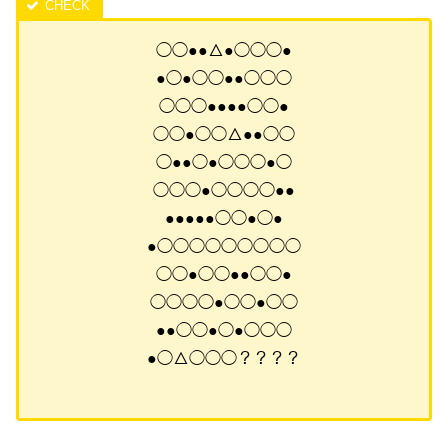
◯◯●●△●◯◯◯●
●◯●◯◯●●◯◯◯
◯◯◯●●●●◯◯●
◯◯●◯◯△●●◯◯
◯●●◯●◯◯◯●◯
◯◯◯●◯◯◯◯●●
●●●●●◯◯●◯●
●◯◯◯◯◯◯◯◯◯
◯◯●◯◯●●◯◯●
◯◯◯◯●◯◯●◯◯
●●◯◯●◯●◯◯◯
●◯△◯◯◯？？？？