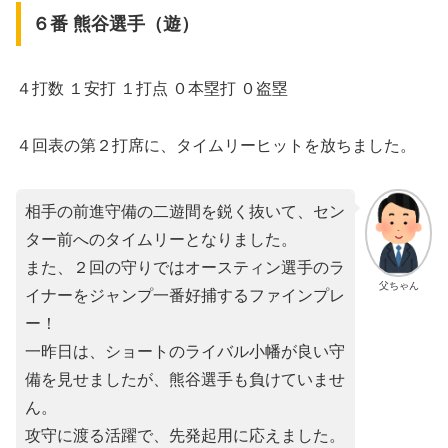
６番 熊谷選手（遊）
４打数 １安打 １打点 ０本塁打 ０盗塁
４回表の第２打席に、タイムリーヒットを放ちました。
相手の前進守備の二遊間を鋭く抜いて、セン
ター前へのタイムリーとなりました。
また、２回の守りではオースティン選手のラ
父ちゃん
イナーをジャンプ一番好捕するファインプレ
ー！
一昨日は、ショートのライバル小幡が良い守
備を見せましたが、熊谷選手も負けていませ
ん。
攻守に渡る活躍で、先発起用に応えました。