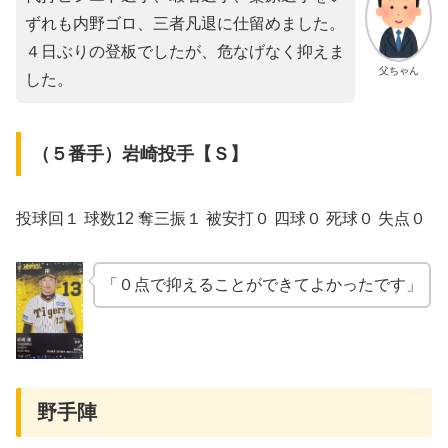
ずれも内野ゴロ、三者凡退に仕留めました。
４日ぶりの登板でしたが、危なげなく抑えま
父ちゃん
した。
（５番手）岩崎投手【Ｓ】
投球回１ 球数12 奪三振１ 被安打０ 四球０ 死球０ 失点０
「０点で抑えることができてよかったです」
野手陣