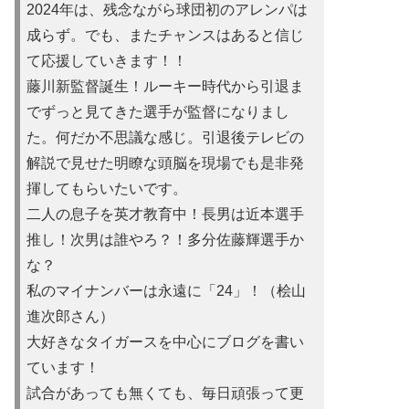
2024年は、残念ながら球団初のアレンパは
成らず。でも、またチャンスはあると信じ
て応援していきます！！
藤川新監督誕生！ルーキー時代から引退ま
でずっと見てきた選手が監督になりまし
た。何だか不思議な感じ。引退後テレビの
解説で見せた明瞭な頭脳を現場でも是非発
揮してもらいたいです。
二人の息子を英才教育中！長男は近本選手
推し！次男は誰やろ？！多分佐藤輝選手か
な？
私のマイナンバーは永遠に「24」！（桧山
進次郎さん）
大好きなタイガースを中心にブログを書い
ています！
試合があって
も無くても、毎日頑張って更