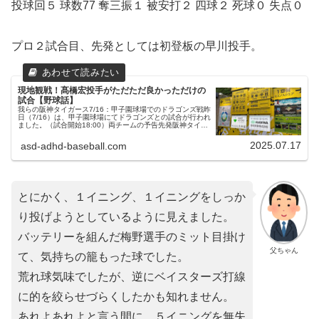
投球回５ 球数77 奪三振１ 被安打２ 四球２ 死球０ 失点０
プロ２試合目、先発としては初登板の早川投手。
現地観戦！髙橋宏投手がただただ良かっただけの
試合【野球話】
我らの阪神タイガース7/16：甲子園球場でのドラゴンズ戦昨
日（7/16）は、甲子園球場にてドラゴンズとの試合が行われ
ました。（試合開始18:00）両チームの予告先発阪神タイガ
ース 35 才木浩人投手中日ドラゴンズ 19 髙橋遥人投手スタ
ーテ...
2025.07.17
asd-adhd-baseball.com
とにかく、１イニング、１イニングをしっか
り投げようとしているように見えました。
バッテリーを組んだ梅野選手のミット目掛け
父ちゃん
て、気持ちの籠もった球でした。
荒れ球気味でしたが、逆にベイスターズ打線
に的を絞らせづらくしたかも知れません。
あれよあれよと言う間に、５イニングを無失