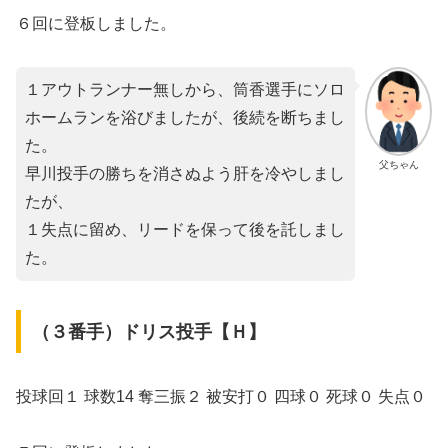
６回に登板しました。
１アウトランナー無しから、筒香選手にソロ
ホームランを浴びましたが、後続を断ちまし
た。
父ちゃん
早川投手の勝ちを消さぬよう肝を冷やしまし
たが、
１失点に留め、リードを保って後を託しまし
た。
（３番手）ドリス投手【Ｈ】
投球回１ 球数14 奪三振２ 被安打０ 四球０ 死球０ 失点０