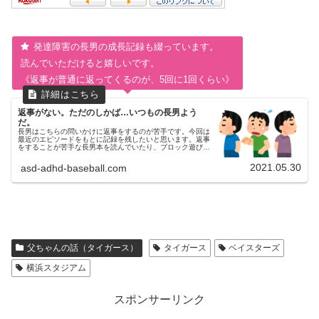
発達障害の長男の成長記録も綴っています。
読んでいただけると嬉しいです。
《返事が普通に返ってくるのが、5回に1回くらい》
返事がない。ただのしかば…いつもの長男よう
だ。
長男はこちらの問いかけに返事をするのが苦手です。今回は
最近のエピソードをもとに記録を残したいと思います。返事
をすることが苦手な長男本を読んでいたり、ブロック遊びを
していたりなどの、本人が好きなことをしているときは、ほ
ぼ返事は返ってきません。...
2021.05.30
asd-adhd-baseball.com
父ちゃんの話（タイガース）
タイガース
ベイスターズ
横浜スタジアム
スポンサーリンク