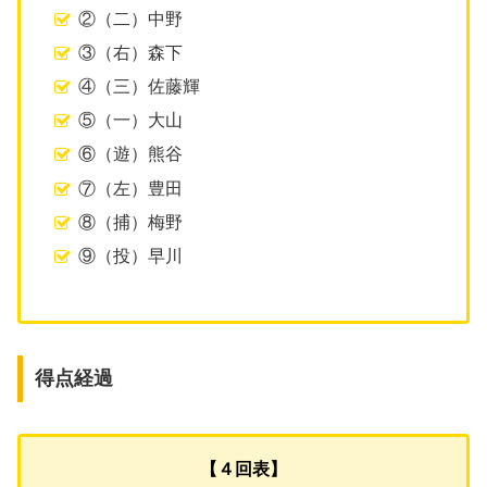
②（二）中野
③（右）森下
④（三）佐藤輝
⑤（一）大山
⑥（遊）熊谷
⑦（左）豊田
⑧（捕）梅野
⑨（投）早川
得点経過
【４回表】