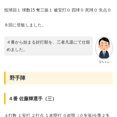
投球回１ 球数15 奪三振１ 被安打０ 四球０ 死球０ 失点０
８回に登板しました。
４番から始まる好打順を、三者凡退にて仕留
めました。
父ちゃん
野手陣
４番 佐藤輝選手（三）
４打数 １安打 ２打点 １本塁打 ０盗塁（０失策/今季２失