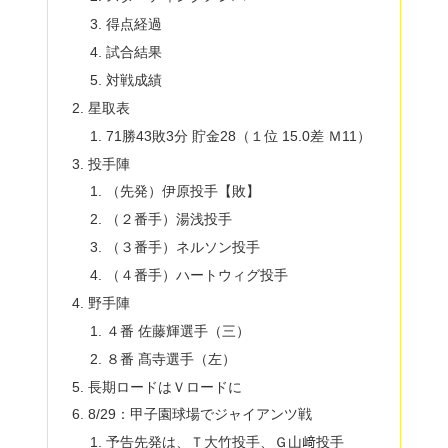
得点経過
試合結果
対戦成績
星取表
71勝43敗3分 貯金28（１位 15.0差 Ｍ11）
投手陣
（先発）伊原投手【敗】
（２番手）湯浅投手
（３番手）ネルソン投手
（４番手）ハートウィグ投手
野手陣
４番 佐藤輝選手（三）
８番 髙寺選手（左）
長期ロードはＶロードに
8/29：甲子園球場でジャイアンツ戦
予告先発は、Ｔ大竹投手、Ｇ山﨑投手