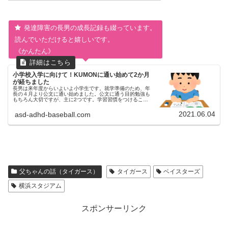
発達障害の長男の成長記録も綴っています。
読んでいただけると嬉しいです。
《かんたん》
小学校入学に向けて！KUMONに通い始めて2か月
が経ちました
長男は来年度からいよいよ小学生です。就学準備のため、年
長の４月より公文に通い始めました。公文に通う目的勉強も
もちろん大切ですが、主に2つです。学習習慣をつけること
周囲に生徒がいる状況で、集中して学習に取り組む練習特性
上、どうしても周囲の刺激...
2021.06.04
asd-adhd-baseball.com
父ちゃんの話（タイガース）
タイガース
ベイスターズ
横浜スタジアム
スポンサーリンク