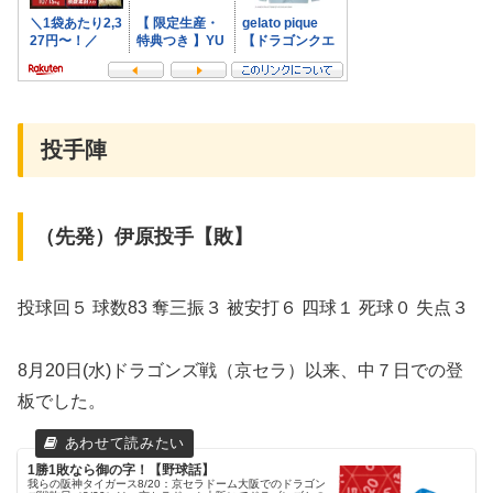
投手陣
（先発）伊原投手【敗】
投球回５ 球数83 奪三振３ 被安打６ 四球１ 死球０ 失点３
8月20日(水)ドラゴンズ戦（京セラ）以来、中７日での登
板でした。
1勝1敗なら御の字！【野球話】
我らの阪神タイガース8/20：京セラドーム大阪でのドラゴン