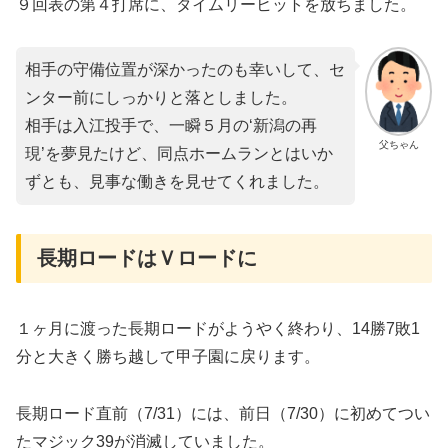
９回表の第４打席に、タイムリーヒットを放ちました。
相手の守備位置が深かったのも幸いして、セ
ンター前にしっかりと落としました。
相手は入江投手で、一瞬５月の‘新潟の再
父ちゃん
現’を夢見たけど、同点ホームランとはいか
ずとも、見事な働きを見せてくれました。
長期ロードはＶロードに
１ヶ月に渡った長期ロードがようやく終わり、14勝7敗1
分と大きく勝ち越して甲子園に戻ります。
長期ロード直前（7/31）には、前日（7/30）に初めてつい
たマジック39が消滅していました。