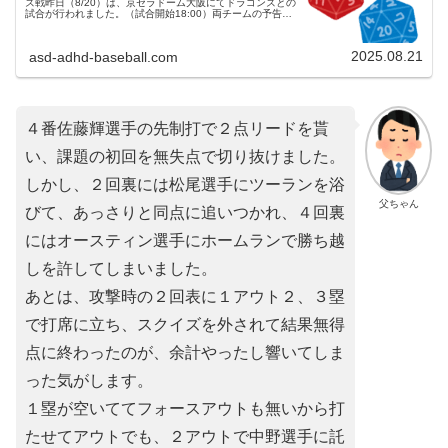
ズ戦昨日（8/20）は、京セラドーム大阪にてドラゴンズとの
試合が行われました。（試合開始18:00）両チームの予告先
発阪神タイガース 18 伊原陵人投手（5勝5敗）中日ドラゴン
ズ 2...
2025.08.21
asd-adhd-baseball.com
４番佐藤輝選手の先制打で２点リードを貰
い、課題の初回を無失点で切り抜けました。
しかし、２回裏には松尾選手にツーランを浴
父ちゃん
びて、あっさりと同点に追いつかれ、４回裏
にはオースティン選手にホームランで勝ち越
しを許してしまいました。
あとは、攻撃時の２回表に１アウト２、３塁
で打席に立ち、スクイズを外されて結果無得
点に終わったのが、余計やったし響いてしま
った気がします。
１塁が空いててフォースアウトも無いから打
たせてアウトでも、２アウトで中野選手に託