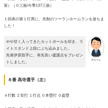
策）（０三振/今季137三振）
１回表の第１打席に、先制のツーランホームランを放ちま
した！
やや甘く入ってきたカットボールを叩き、ラ
イトスタンド上段にぶち込みました。
先発伊原投手に、幸先良い援護点をプレゼン
父ちゃん
トしました。
８番 髙寺選手（左）
４打数 ２安打 １打点 ０本塁打 ０盗塁