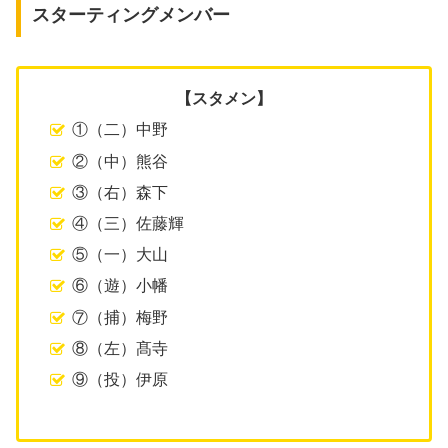
スターティングメンバー
【スタメン】
①（二）中野
②（中）熊谷
③（右）森下
④（三）佐藤輝
⑤（一）大山
⑥（遊）小幡
⑦（捕）梅野
⑧（左）髙寺
⑨（投）伊原