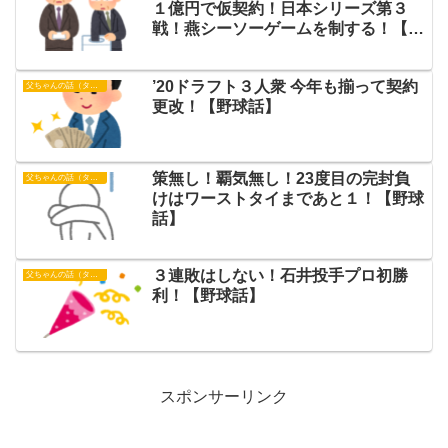
１億円で仮契約！日本シリーズ第３
戦！燕シーソーゲームを制する！【野
球話】
’20ドラフト３人衆 今年も揃って契約
父ちゃんの話（タイガース）
更改！【野球話】
策無し！覇気無し！23度目の完封負
父ちゃんの話（タイガース）
けはワーストタイまであと１！【野球
話】
３連敗はしない！石井投手プロ初勝
父ちゃんの話（タイガース）
利！【野球話】
スポンサーリンク