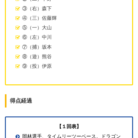
③（右）森下
④（三）佐藤輝
⑤（一）大山
⑥（左）中川
⑦（捕）坂本
⑧（遊）熊谷
⑨（投）伊原
得点経過
【１回表】
岡林選手、タイムリーツーベース。ドラゴン