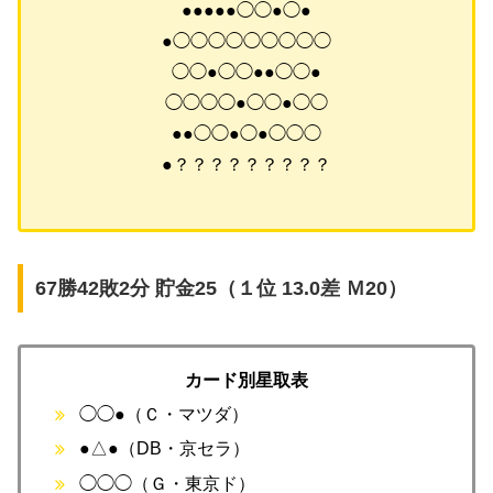
●●●●●◯◯●◯●
●◯◯◯◯◯◯◯◯◯
◯◯●◯◯●●◯◯●
◯◯◯◯●◯◯●◯◯
●●◯◯●◯●◯◯◯
●？？？？？？？？？
67勝42敗2分 貯金25（１位 13.0差 Ｍ20）
カード別星取表
◯◯●（Ｃ・マツダ）
●△●（DB・京セラ）
◯◯◯（Ｇ・東京ド）