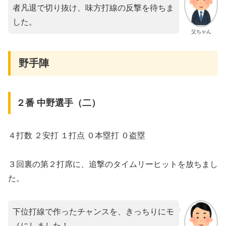
者凡退で切り抜け、味方打線の反撃を待ちま
した。
父ちゃん
野手陣
２番 中野選手（二）
４打数 ２安打 １打点 ０本塁打 ０盗塁
３回裏の第２打席に、追撃のタイムリーヒットを放ちまし
た。
下位打線で作ったチャンスを、きっちりにモ
ノにしました！