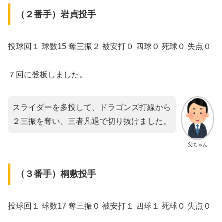
（２番手）岩貞投手
投球回１ 球数15 奪三振２ 被安打０ 四球０ 死球０ 失点０
７回に登板しました。
スライダーを多投して、ドラゴンズ打線から
２三振を奪い、三者凡退で切り抜けました。
父ちゃん
（３番手）桐敷投手
投球回１ 球数17 奪三振０ 被安打１ 四球１ 死球０ 失点０