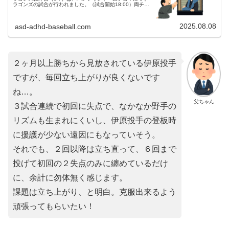
ラゴンズの試合が行われました。（試合開始18:00）両チー
ムの予告先発中日ドラゴンズ 21 金丸夢斗投手阪神タイガー
ス 18 伊...
2025.08.08
asd-adhd-baseball.com
２ヶ月以上勝ちから見放されている伊原投手
ですが、毎回立ち上がりが良くないです
ね…。
父ちゃん
３試合連続で初回に失点で、なかなか野手の
リズムも生まれにくいし、伊原投手の登板時
に援護が少ない遠因にもなっていそう。
それでも、２回以降は立ち直って、６回まで
投げて初回の２失点のみに纏めているだけ
に、余計に勿体無く感じます。
課題は立ち上がり、と明白。克服出来るよう
頑張ってもらいたい！