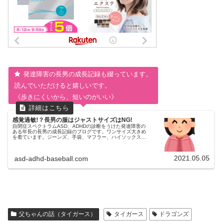
発達障害の長男の成長記録も綴っています。
読んでいただけると嬉しいです。
《歩きにくいから、短いのがいい》
感覚過敏!？長男の服はジャストサイズはNG!
自閉症スペクトラムASD、ADHDの診断をうけた発達障害の
ある年長の長男の成長記録のブログです。ワンサイズ大きめ
を着ています。ジーンズ、手袋、マフラー、ハイソックス、
タートルネックは苦手です。冬はロンTが萌え袖になりがち
です。体型が細身で、ズボンがずり下がることがあります。
2021.05.05
asd-adhd-baseball.com
父ちゃんの話（タイガース）
タイガース
ドラゴンズ