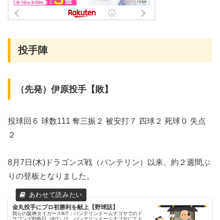
投手陣
（先発）伊原投手【敗】
投球回６ 球数111 奪三振２ 被安打７ 四球２ 死球０ 失点
２
8月7日(木)ドラゴンズ戦（バンテリン）以来、約２週間ぶ
りの登板となりました。
金丸投手にプロ初勝利を献上【野球話】
我らの阪神タイガース8/7：バンテリンドームナゴヤでのド
ラゴンズ戦昨日（8/7）は、バンテリンドームナゴヤにてド