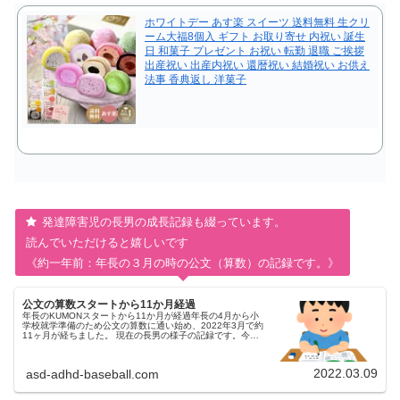
ホワイトデー あす楽 スイーツ 送料無料 生クリ
ーム大福8個入 ギフト お取り寄せ 内祝い 誕生
日 和菓子 プレゼント お祝い 転勤 退職 ご挨拶
出産祝い 出産内祝い 還暦祝い 結婚祝い お供え
法事 香典返し 洋菓子
発達障害児の長男の成長記録も綴っています。
読んでいただけると嬉しいです
《約一年前：年長の３月の時の公文（算数）の記録です。》
公文の算数スタートから11か月経過
年長のKUMONスタートから11か月が経過年長の4月から小
学校就学準備のため公文の算数に通い始め、2022年3月で約
11ヶ月が経ちました。 現在の長男の様子の記録です。今ま
での様子はコチラです。公文の宿題の様子前月に引き続き引
き算になってか...
2022.03.09
asd-adhd-baseball.com