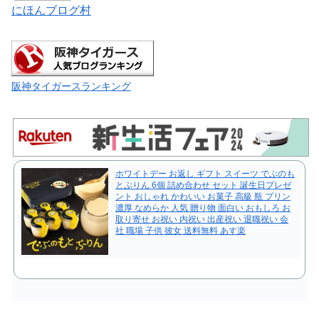
にほんブログ村
阪神タイガースランキング
ホワイトデー お返し ギフト スイーツ でぶのも
とぷりん 6個 詰め合わせ セット 誕生日プレゼ
ント おしゃれ かわいい お菓子 高級 瓶 プリン
濃厚 なめらか 人気 贈り物 面白い おもしろ お
取り寄せ お祝い 内祝い 出産祝い 退職祝い 会
社 職場 子供 彼女 送料無料 あす楽