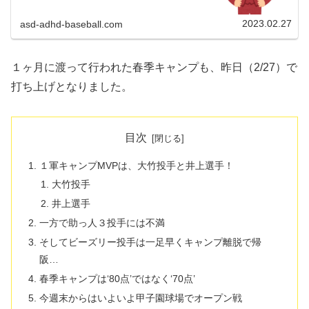
場）でのファイターズとのオープン戦昨日（2/26）は、タピ
ックスタジアム名...
2023.02.27
asd-adhd-baseball.com
１ヶ月に渡って行われた春季キャンプも、昨日（2/27）で
打ち上げとなりました。
目次
１軍キャンプMVPは、大竹投手と井上選手！
大竹投手
井上選手
一方で助っ人３投手には不満
そしてビーズリー投手は一足早くキャンプ離脱で帰
阪…
春季キャンプは‘80点’ではなく‘70点’
今週末からはいよいよ甲子園球場でオープン戦