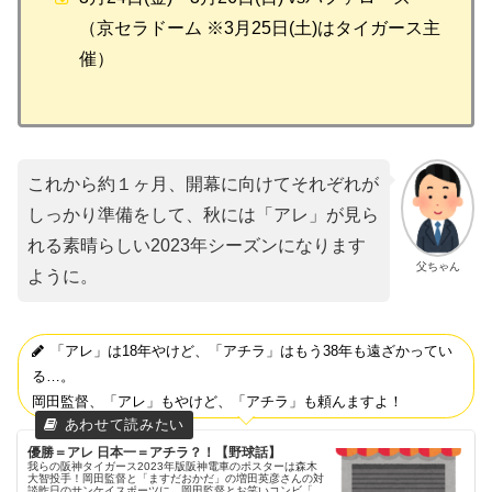
（京セラドーム ※3月25日(土)はタイガース主
催）
これから約１ヶ月、開幕に向けてそれぞれが
しっかり準備をして、秋には「アレ」が見ら
れる素晴らしい2023年シーズンになります
父ちゃん
ように。
「アレ」は18年やけど、「アチラ」はもう38年も遠ざかってい
る…。
岡田監督、「アレ」もやけど、「アチラ」も頼んますよ！
優勝＝アレ 日本一＝アチラ？！【野球話】
我らの阪神タイガース2023年版阪神電車のポスターは森木
大智投手！岡田監督と「ますだおかだ」の増田英彦さんの対
談昨日のサンケイスポーツに、岡田監督とお笑いコンビ「ま