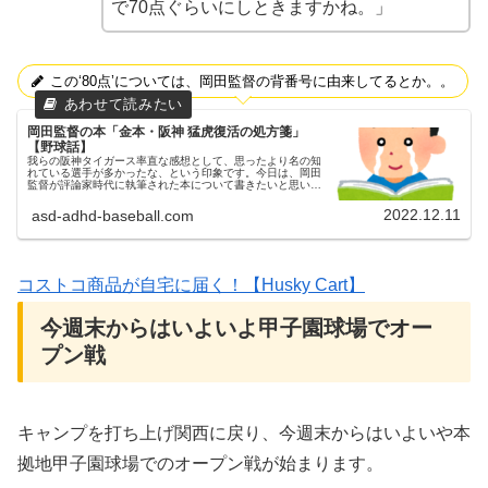
で70点ぐらいにしときますかね。」
この‘80点’については、岡田監督の背番号に由来してるとか。。
岡田監督の本「金本・阪神 猛虎復活の処方箋」
【野球話】
我らの阪神タイガース率直な感想として、思ったより名の知
れている選手が多かったな、という印象です。今日は、岡田
監督が評論家時代に執筆された本について書きたいと思いま
す。「金本・阪神 猛虎復活の処方箋」父ちゃん2017年に発
刊されたものですが、...
2022.12.11
asd-adhd-baseball.com
コストコ商品が自宅に届く！【Husky Cart】
今週末からはいよいよ甲子園球場でオー
プン戦
キャンプを打ち上げ関西に戻り、今週末からはいよいや本
拠地甲子園球場でのオープン戦が始まります。