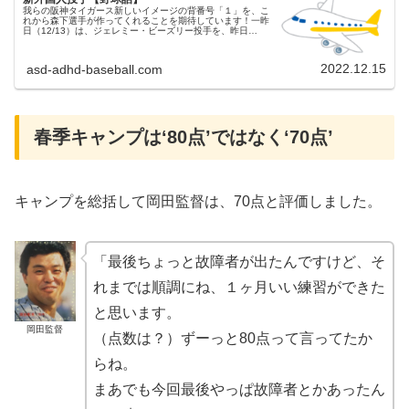
我らの阪神タイガース新しいイメージの背番号「１」を、こ
れから森下選手が作ってくれることを期待しています！一昨
日（12/13）は、ジェレミー・ビーズリー投手を、昨日
（12/14）は、ブライアン・ケラー投手を獲得したと発表が
ありました。岡田監督...
2022.12.15
asd-adhd-baseball.com
春季キャンプは‘80点’ではなく‘70点’
キャンプを総括して岡田監督は、70点と評価しました。
「最後ちょっと故障者が出たんですけど、そ
れまでは順調にね、１ヶ月いい練習ができた
と思います。
岡田監督
（点数は？）ずーっと80点って言ってたか
らね。
まあでも今回最後やっぱ故障者とかあったん