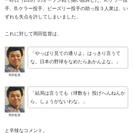
一昨日（2/26）のオープン戦で揃い踏みした、K.ケラー投
手、B.ケラー投手、ビーズリー投手の助っ投３人衆は、い
ずれも失点を許してしまいました。
これに対して岡田監督は、
「やっぱり見ての通りよ。はっきり言うて
な。日本の野球をなめたらあかんよな。」
岡田監督
「結局は言うても（球数を）投げへんねんか
ら、しょうがないわな。」
岡田監督
と辛辣なコメント。