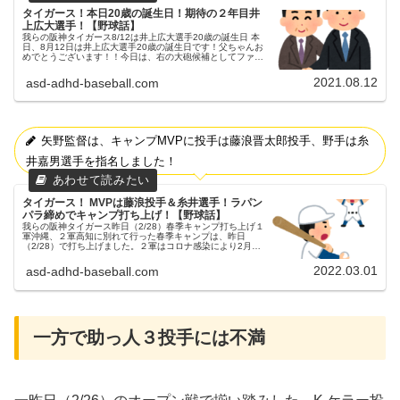
タイガース！本日20歳の誕生日！期待の２年目井
上広大選手！【野球話】
我らの阪神タイガース8/12は井上広大選手20歳の誕生日 本
日、8月12日は井上広大選手20歳の誕生日です！父ちゃんお
めでとうございます！！今日は、右の大砲候補としてファン
の期待も高い井上広大選手について書きたいと思います。井
上広大選手につ...
2021.08.12
asd-adhd-baseball.com
矢野監督は、キャンプMVPに投手は藤浪晋太郎投手、野手は糸
井嘉男選手を指名しました！
タイガース！ MVPは藤浪投手＆糸井選手！ラパン
パラ締めでキャンプ打ち上げ！【野球話】
我らの阪神タイガース昨日（2/28）春季キャンプ打ち上げ１
軍沖縄、２軍高知に別れて行った春季キャンプは、昨日
（2/28）で打ち上げました。２軍はコロナ感染により2月27
日で打ち切り父ちゃんただ、残念なことに２軍では、キャン
プ終盤に複数人のコ...
2022.03.01
asd-adhd-baseball.com
一方で助っ人３投手には不満