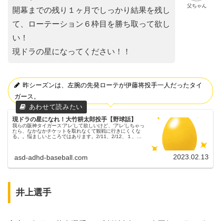
父ちゃん
開幕までの残り１ヶ月でしっかり結果を残し
て、ローテーション６枠目を勝ち取って欲し
い！
現ドラの星になってください！！
昨シーズンは、左腕の先発ローテが伊藤将投手一人だったタイ
ガース。
現ドラの星になれ！大竹耕太郎投手【野球話】
我らの阪神タイガース‘アレ’して欲しいけど、‘アレ’しちゃっ
たら、なかなかチケットを取れなくて観戦に行きにくくな
る。。悩ましいところではあります。2/11、2/12、１、２
軍合同の紅白戦この週末（2/11、2/12）は、１、２軍合同
での紅白...
2023.02.13
asd-adhd-baseball.com
井上選手