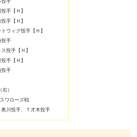
将投手
川投手【Ｈ】
敷投手【Ｈ】
ートウィグ投手【Ｈ】
崎投手
リス投手【Ｈ】
留投手【Ｈ】
貞投手
（右）
でスワローズ戦
Ｓ奥川投手、Ｔ才木投手