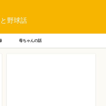
録と野球話
録
母ちゃんの話