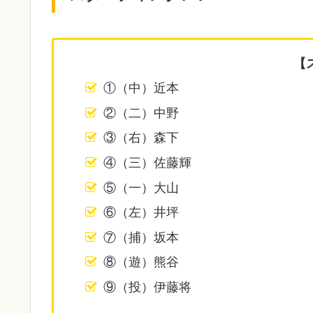
【
①（中）近本
②（二）中野
③（右）森下
④（三）佐藤輝
⑤（一）大山
⑥（左）井坪
⑦（捕）坂本
⑧（遊）熊谷
⑨（投）伊藤将