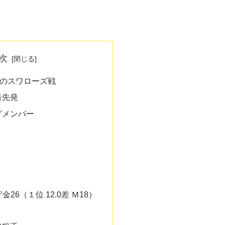
次
でのスワローズ戦
告先発
グメンバー
貯金26（１位 12.0差 Ｍ18）