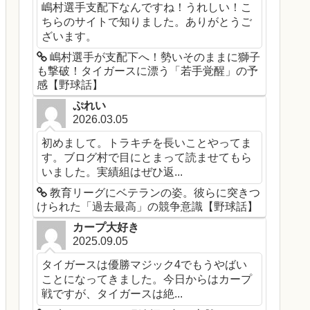
嶋村選手支配下なんですね！うれしい！こ
ちらのサイトで知りました。ありがとうご
ざいます。
嶋村選手が支配下へ！勢いそのままに獅子
も撃破！タイガースに漂う「若手覚醒」の予
感【野球話】
ぷれい
2026.03.05
初めまして。トラキチを長いことやってま
す。ブログ村で目にとまって読ませてもら
いました。実績組はぜひ返...
教育リーグにベテランの姿。彼らに突きつ
けられた「過去最高」の競争意識【野球話】
カープ大好き
2025.09.05
タイガースは優勝マジック4でもうやばい
ことになってきました。今日からはカープ
戦ですが、タイガースは絶...