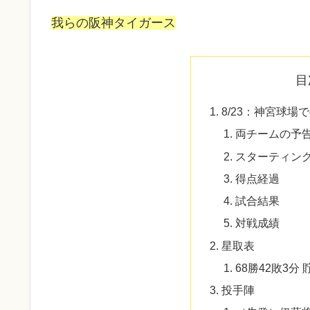
我らの阪神タイガース
目
8/23：神宮球場
両チームの予
スターティン
得点経過
試合結果
対戦成績
星取表
68勝42敗3分 
投手陣