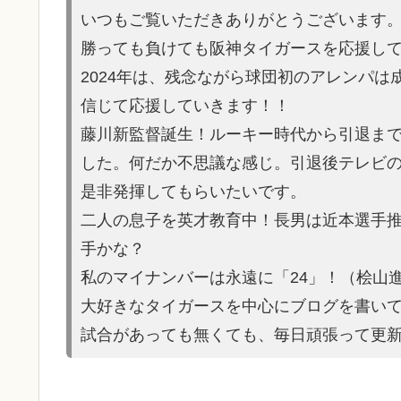
いつもご覧いただきありがとうございます
勝っても負けても阪神タイガースを応援し
2024年は、残念ながら球団初のアレンパ
信じて応援していきます！！
藤川新監督誕生！ルーキー時代から引退ま
した。何だか不思議な感じ。引退後テレビ
是非発揮してもらいたいです。
二人の息子を英才教育中！長男は近本選手
手かな？
私のマイナンバーは永遠に「24」！（桧山
大好きなタイガースを中心にブログを書い
試合があって
も無くても、毎日頑張って更