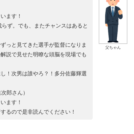
。
ています！
は成らず。でも、またチャンスはあると
でずっと見てきた選手が監督になりま
父ちゃん
の解説で見せた明瞭な頭脳を現場でも
推し！次男は誰やろ？！多分佐藤輝選
進次郎さん）
ています！
新するので是非読んでください！