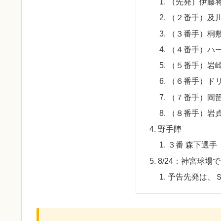
（先発）伊藤
（２番手）及
（３番手）桐
（４番手）ハ
（５番手）岩
（６番手）ド
（７番手）岡
（８番手）岩
野手陣
３番 森下選手
8/24：神宮球場
予告先発は、