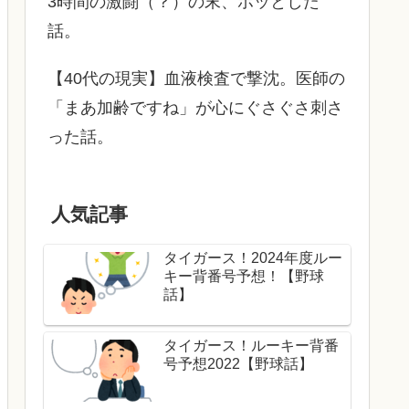
3時間の激闘（？）の末、ホッとした
話。
【40代の現実】血液検査で撃沈。医師の
「まあ加齢ですね」が心にぐさぐさ刺さ
った話。
人気記事
タイガース！2024年度ルー
キー背番号予想！【野球
話】
タイガース！ルーキー背番
号予想2022【野球話】