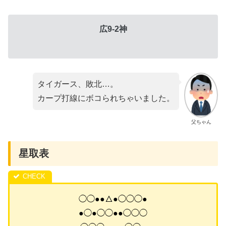
広9-2神
タイガース、敗北…。
カープ打線にボコられちゃいました。
父ちゃん
星取表
◯◯●●△●◯◯◯●
●◯●◯◯●●◯◯◯