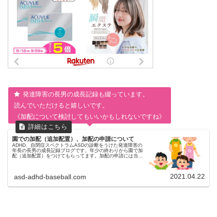
発達障害の長男の成長記録も綴っています。
読んでいただけると嬉しいです。
《加配について検討してもいいかもしれないですね》
園での加配（追加配置）、加配の申請について
ADHD、自閉症スペクトラムASDの診断をうけた発達障害の
年長の長男の成長記録ブログです。年少の終わりから園で加
配（追加配置）をつけてもらってます。加配の申請には当初
療育手帳や精神障害者保健福祉手帳が必要と言われましたが
公的病院の診断書で加配申請できました。
2021.04.22
asd-adhd-baseball.com