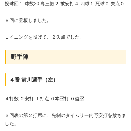
投球回１ 球数30 奪三振２ 被安打４ 四球１ 死球０ 失点０
８回に登板しました。
１イニングを投げて、２失点でした。
野手陣
４番 前川選手（左）
４打数 ２安打 １打点 ０本塁打 ０盗塁
３回表の第２打席に、先制のタイムリー内野安打を放ちま
した。