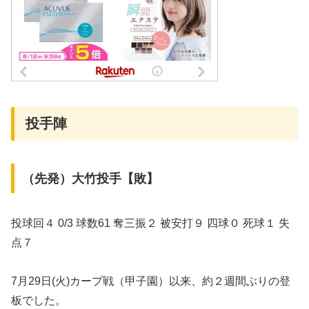
投手陣
（先発）大竹投手【敗】
投球回４ 0/3 球数61 奪三振２ 被安打９ 四球０ 死球１ 失
点７
7月29日(火)カープ戦（甲子園）以来、約２週間ぶりの登
板でした。