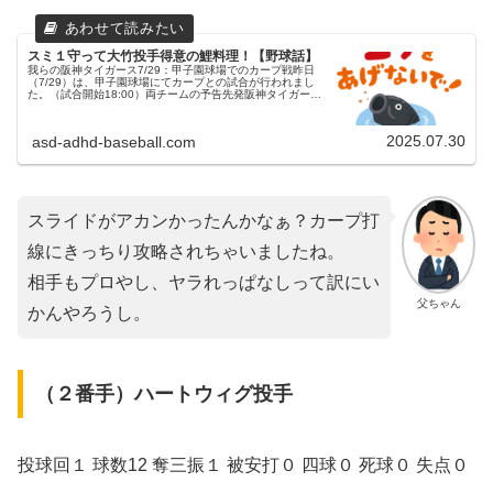
スミ１守って大竹投手得意の鯉料理！【野球話】
我らの阪神タイガース7/29：甲子園球場でのカープ戦昨日
（7/29）は、甲子園球場にてカープとの試合が行われまし
た。（試合開始18:00）両チームの予告先発阪神タイガース
49 大竹耕太郎投手広島東洋カープ 19 床田寛樹投手スター
ティング...
2025.07.30
asd-adhd-baseball.com
スライドがアカンかったんかなぁ？カープ打
線にきっちり攻略されちゃいましたね。
相手もプロやし、ヤラれっぱなしって訳にい
父ちゃん
かんやろうし。
（２番手）ハートウィグ投手
投球回１ 球数12 奪三振１ 被安打０ 四球０ 死球０ 失点０