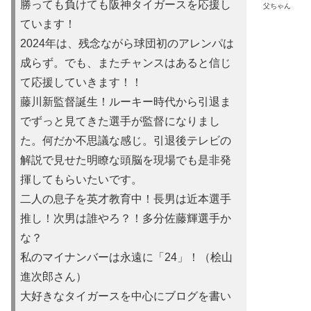
勝っても負けても阪神タイガースを応援し
父ちゃん
ています！
2024年は、残念ながら球団初のアレンパは
成らず。でも、またチャンスはあると信じ
て応援していきます！！
藤川新監督誕生！ルーキー時代から引退ま
でずっと見てきた選手が監督になりまし
た。何だか不思議な感じ。引退後テレビの
解説で見せた明瞭な頭脳を現場でも是非発
揮してもらいたいです。
二人の息子を英才教育中！長男は近本選手
推し！次男は誰やろ？！多分佐藤輝選手か
な？
私のマイナンバーは永遠に「24」！（桧山
進次郎さん）
大好きなタイガースを中心にブログを書い