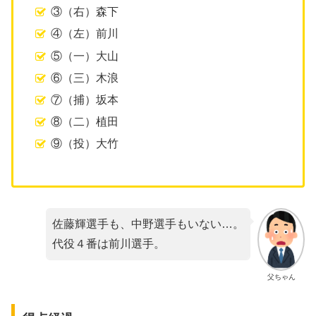
③（右）森下
④（左）前川
⑤（一）大山
⑥（三）木浪
⑦（捕）坂本
⑧（二）植田
⑨（投）大竹
佐藤輝選手も、中野選手もいない…。
代役４番は前川選手。
父ちゃん