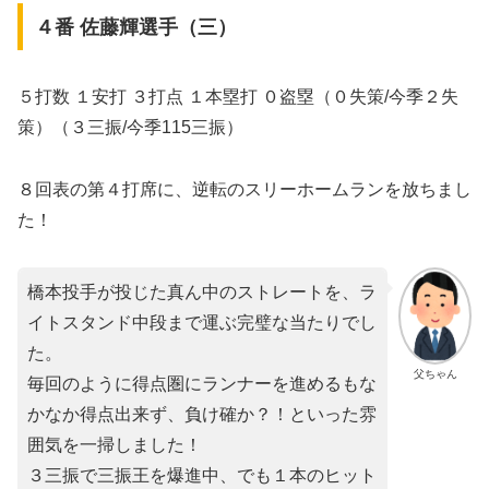
４番 佐藤輝選手（三）
５打数 １安打 ３打点 １本塁打 ０盗塁（０失策/今季２失
策）（３三振/今季115三振）
８回表の第４打席に、逆転のスリーホームランを放ちまし
た！
橋本投手が投じた真ん中のストレートを、ラ
イトスタンド中段まで運ぶ完璧な当たりでし
た。
父ちゃん
毎回のように得点圏にランナーを進めるもな
かなか得点出来ず、負け確か？！といった雰
囲気を一掃しました！
３三振で三振王を爆進中、でも１本のヒット