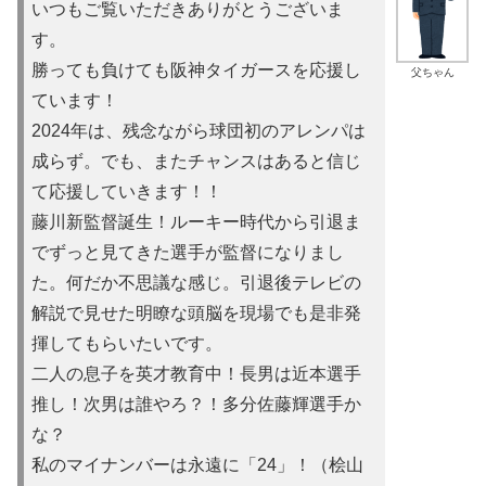
いつもご覧いただきありがとうございま
す。
勝っても負けても阪神タイガースを応援し
父ちゃん
ています！
2024年は、残念ながら球団初のアレンパは
成らず。でも、またチャンスはあると信じ
て応援していきます！！
藤川新監督誕生！ルーキー時代から引退ま
でずっと見てきた選手が監督になりまし
た。何だか不思議な感じ。引退後テレビの
解説で見せた明瞭な頭脳を現場でも是非発
揮してもらいたいです。
二人の息子を英才教育中！長男は近本選手
推し！次男は誰やろ？！多分佐藤輝選手か
な？
私のマイナンバーは永遠に「24」！（桧山