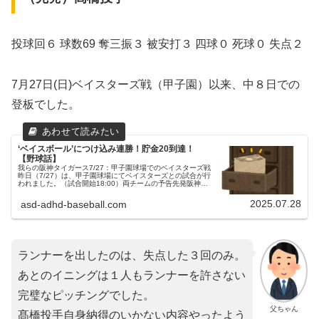
投球回６ 球数69 奪三振３ 被安打３ 四球０ 死球０ 失点２
7月27日(日)ベイスターズ戦（甲子園）以来、中８日での
登板でした。
‘ベイスボール’につけ込み連勝！貯金20到達！
【野球話】
我らの阪神タイガース7/27：甲子園球場でのベイスターズ戦
昨日（7/27）は、甲子園球場にてベイスターズとの試合が行
われました。（試合開始18:00）両チームの予告先発阪神タ
イガース 29 髙橋遥人投手横浜DeNAベイスターズ 54 石田
裕...
2025.07.28
asd-adhd-baseball.com
ランナーを出したのは、失点した３回のみ。
あとのイニングは１人もランナーを許さない
完璧なピッチングでした。
父ちゃん
髙橋投手自身納得のいかない内容やったよう