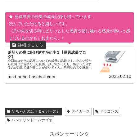
発達障害の長男の成長記録も綴っています。
読んでいただけると嬉しいです。
《爪の先を切る時にピリッとした感覚や指に触れる感覚が痛いと感
じているのかもしれません。》
爪切りの度に叫び倒す Ver.小３【長男成長ブロ
グ】
今回はコチラの記事についての成長の記録です。小さい頃か
ら爪切りが苦手だった長男。少し怖がったり、痛かったりす
るのが原因で嫌がることが多いですね。爪切りの音や感触が
怖かったのだと思います。爪切りに対する苦手意識は現在ど
うなったのか現在も相変わ...
2025.02.10
asd-adhd-baseball.com
父ちゃんの話（タイガース）
タイガース
ドラゴンズ
バンテリンドームナゴヤ
スポンサーリンク