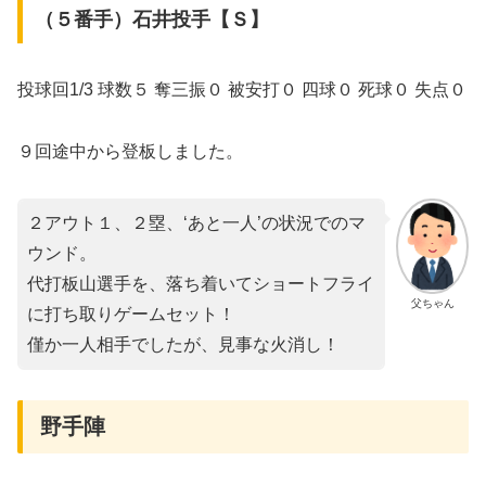
（５番手）石井投手【Ｓ】
投球回1/3 球数５ 奪三振０ 被安打０ 四球０ 死球０ 失点０
９回途中から登板しました。
２アウト１、２塁、‘あと一人’の状況でのマ
ウンド。
代打板山選手を、落ち着いてショートフライ
父ちゃん
に打ち取りゲームセット！
僅か一人相手でしたが、見事な火消し！
野手陣