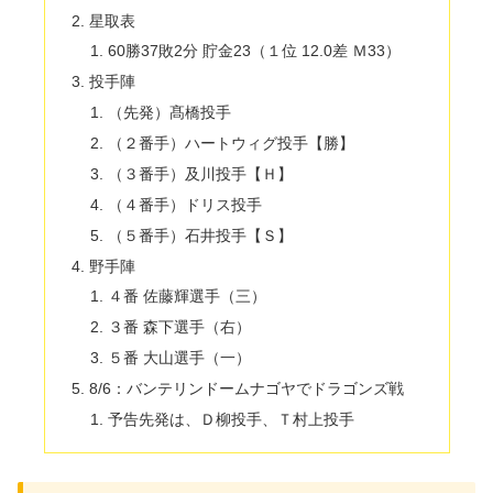
星取表
60勝37敗2分 貯金23（１位 12.0差 Ｍ33）
投手陣
（先発）髙橋投手
（２番手）ハートウィグ投手【勝】
（３番手）及川投手【Ｈ】
（４番手）ドリス投手
（５番手）石井投手【Ｓ】
野手陣
４番 佐藤輝選手（三）
３番 森下選手（右）
５番 大山選手（一）
8/6：バンテリンドームナゴヤでドラゴンズ戦
予告先発は、Ｄ柳投手、Ｔ村上投手