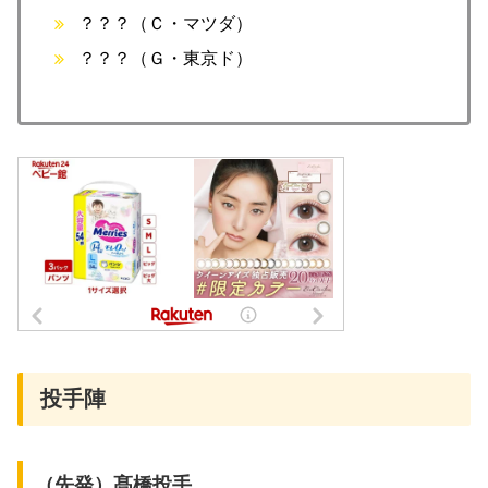
？？？（Ｃ・マツダ）
？？？（Ｇ・東京ド）
投手陣
（先発）髙橋投手