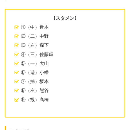
【スタメン】
①（中）近本
②（二）中野
③（右）森下
④（三）佐藤輝
⑤（一）大山
⑥（遊）小幡
⑦（捕）坂本
⑧（左）熊谷
⑨（投）髙橋