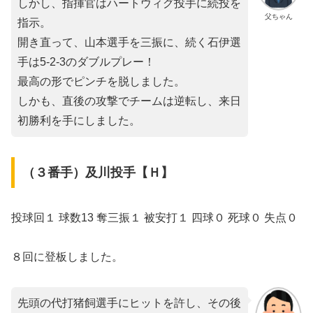
しかし、指揮官はハートウィグ投手に続投を
父ちゃん
指示。
開き直って、山本選手を三振に、続く石伊選
手は5-2-3のダブルプレー！
最高の形でピンチを脱しました。
しかも、直後の攻撃でチームは逆転し、来日
初勝利を手にしました。
（３番手）及川投手【Ｈ】
投球回１ 球数13 奪三振１ 被安打１ 四球０ 死球０ 失点０
８回に登板しました。
先頭の代打猪飼選手にヒットを許し、その後