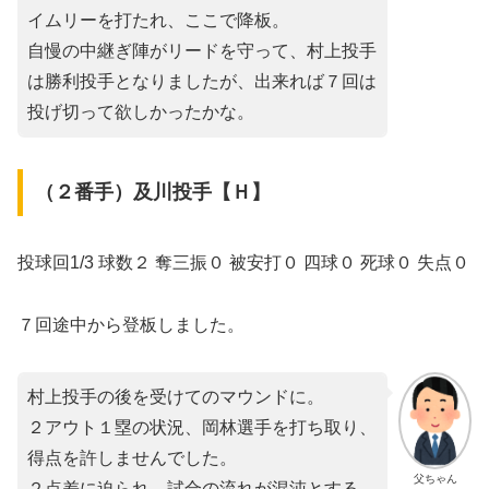
イムリーを打たれ、ここで降板。
自慢の中継ぎ陣がリードを守って、村上投手
は勝利投手となりましたが、出来れば７回は
投げ切って欲しかったかな。
（２番手）及川投手【Ｈ】
投球回1/3 球数２ 奪三振０ 被安打０ 四球０ 死球０ 失点０
７回途中から登板しました。
村上投手の後を受けてのマウンドに。
２アウト１塁の状況、岡林選手を打ち取り、
得点を許しませんでした。
父ちゃん
２点差に迫られ、試合の流れが混沌とする