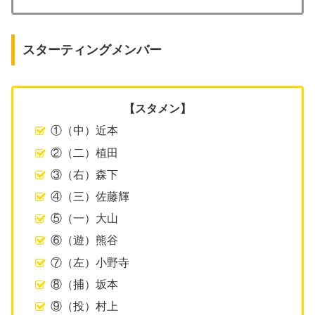
スターティングメンバー
【スタメン】
①（中）近本
②（二）植田
③（右）森下
④（三）佐藤輝
⑤（一）大山
⑥（遊）熊谷
⑦（左）小野寺
⑧（捕）坂本
⑨（投）村上