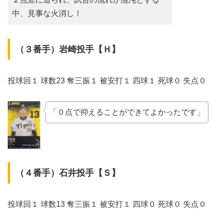
中、見事な火消し！
（３番手）岩崎投手【Ｈ】
投球回１ 球数23 奪三振１ 被安打１ 四球１ 死球０ 失点０
「０点で抑えることができてよかったです」
（４番手）石井投手【Ｓ】
投球回１ 球数13 奪三振１ 被安打１ 四球０ 死球０ 失点０