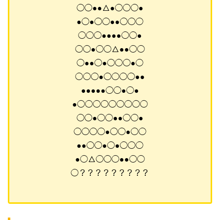
◯◯●●△●◯◯◯●
●◯●◯◯●●◯◯◯
◯◯◯●●●●◯◯●
◯◯●◯◯△●●◯◯
◯●●◯●◯◯◯●◯
◯◯◯●◯◯◯◯●●
●●●●●◯◯●◯●
●◯◯◯◯◯◯◯◯◯
◯◯●◯◯●●◯◯●
◯◯◯◯●◯◯●◯◯
●●◯◯●◯●◯◯◯
●◯△◯◯◯●●◯◯
◯？？？？？？？？？