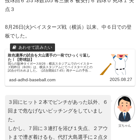
投球回６ 2/3 球数105 奪三振８ 被安打６ 四球０ 死球１ 失
点３
8月26日(火)ベイスターズ戦（横浜）以来、中６日での登
板でした。
敗色濃厚の試合を大山選手の一発でひっくり返し
た！【野球話】
我らの阪神タイガース8/26：横浜スタジアムでのベイスター
ズ戦昨日（8/26）は、横浜スタジアムにてベイスターズとの
試合が行われました。（試合開始17:45）両チームの予告先
発横浜DeNAベイスターズ 69 ケイ投手（6勝6敗）阪神タイ
ガー...
2025.08.27
asd-adhd-baseball.com
３回にヒット２本でピンチがあった以外、６
回まで危なげないピッチングをしていまし
た。
父ちゃん
しかし、７回に３連打を浴び１失点、２アウ
トまで漕ぎ着けるも、代打大島選手に２点タ