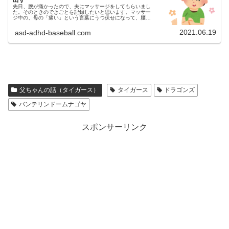
先日、腰が痛かったので、夫にマッサージをしてもらいまし
た。そのときのできごとを記録したいと思います。マッサー
ジ中の、母の「痛い」という言葉にうつ伏せになって、腰を
ぐっと押す形でマッサージをしてもらっていたのですが、そ
の際、母ちゃんめっちゃ痛...
2021.06.19
asd-adhd-baseball.com
父ちゃんの話（タイガース）
タイガース
ドラゴンズ
バンテリンドームナゴヤ
スポンサーリンク