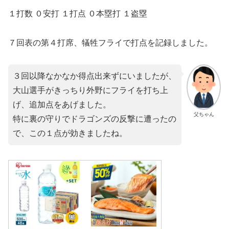
１打数 ０安打 １打点 ０本塁打 １盗塁
７回表の第４打席、犠牲フライで打点を記録しました。
３回以降なかなか得点出来ずにいましたが、
大山選手がきっちり外野にフライを打ち上
げ、追加点をあげました。
父ちゃん
特に裏の守りでドラゴンズの反撃に遭ったの
で、この１点が効きましたね。