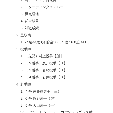
スターティングメンバー
得点経過
試合結果
対戦成績
星取表
74勝44敗3分 貯金30（１位 16.0差 Ｍ６）
投手陣
（先発）村上投手【勝】
（２番手）及川投手【Ｈ】
（３番手）岩崎投手【Ｈ】
（４番手）石井投手【Ｓ】
野手陣
４番 佐藤輝選手（三）
６番 熊谷選手（遊）
５番 大山選手（一）
9/3：バンテリンドームナゴヤでドラゴンズ戦