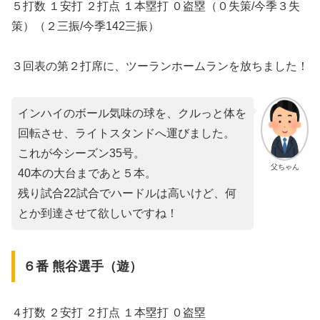
５打数 １安打 ２打点 １本塁打 ０盗塁（０失策/今季３失
策）（２三振/今季142三振）
３回表の第２打席に、ツーランホームランを放ちました！
インハイのボール気味の球を、クルっと体を
回転させ、ライトスタンドへ運びました。
これが今シーズン35号。
父ちゃん
40本の大台まであと５本。
残り試合22試合でハードルは高いけど、何
とか到達させて欲しいですね！
６番 熊谷選手（遊）
４打数 ２安打 ２打点 １本塁打 ０盗塁