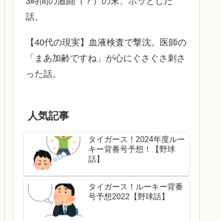
3時間の激闘（？）の末、ホッとした
話。
【40代の現実】血液検査で撃沈。医師の
「まあ加齢ですね」が心にぐさぐさ刺さ
った話。
人気記事
タイガース！2024年度ルー
キー背番号予想！【野球
話】
タイガース！ルーキー背番
号予想2022【野球話】