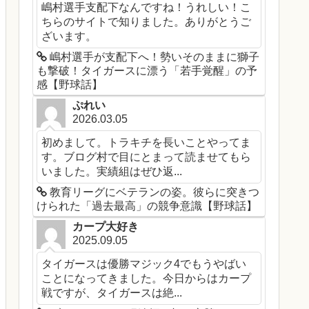
嶋村選手支配下なんですね！うれしい！こ
ちらのサイトで知りました。ありがとうご
ざいます。
嶋村選手が支配下へ！勢いそのままに獅子
も撃破！タイガースに漂う「若手覚醒」の予
感【野球話】
ぷれい
2026.03.05
初めまして。トラキチを長いことやってま
す。ブログ村で目にとまって読ませてもら
いました。実績組はぜひ返...
教育リーグにベテランの姿。彼らに突きつ
けられた「過去最高」の競争意識【野球話】
カープ大好き
2025.09.05
タイガースは優勝マジック4でもうやばい
ことになってきました。今日からはカープ
戦ですが、タイガースは絶...