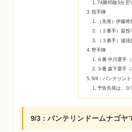
74勝45敗3分 貯
投手陣
（先発）伊藤将
（２番手）畠投
（３番手）湯浅
野手陣
６番 中川選手
３番 森下選手
9/4：バンテリン
予告先発は、Ｄ
9/3：バンテリンドームナゴ