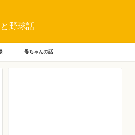
録と野球話
録
母ちゃんの話