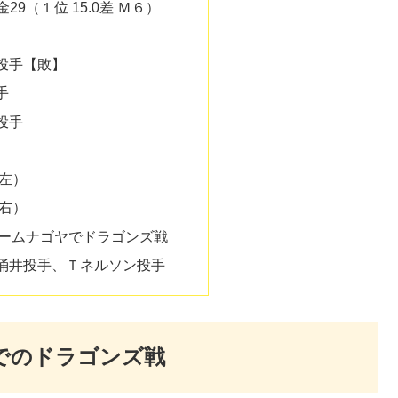
金29（１位 15.0差 Ｍ６）
投手【敗】
手
投手
（左）
（右）
ドームナゴヤでドラゴンズ戦
涌井投手、Ｔネルソン投手
ヤでのドラゴンズ戦