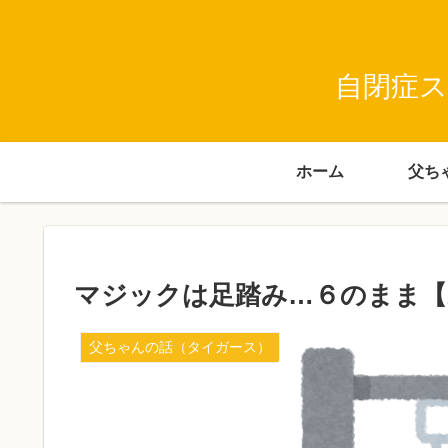
自閉症ス
ホーム
マジックは足踏み…６のまま【
父ちゃんの話（タイガース）