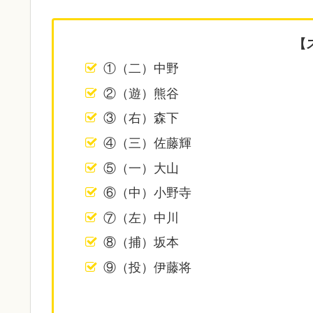
【
①（二）中野
②（遊）熊谷
③（右）森下
④（三）佐藤輝
⑤（一）大山
⑥（中）小野寺
⑦（左）中川
⑧（捕）坂本
⑨（投）伊藤将