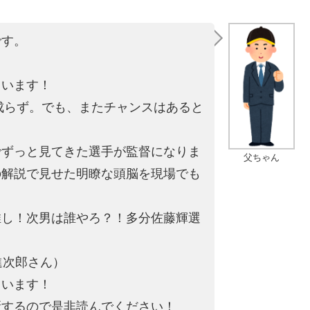
です。
。
ています！
は成らず。でも、またチャンスはあると
でずっと見てきた選手が監督になりま
父ちゃん
の解説で見せた明瞭な頭脳を現場でも
推し！次男は誰やろ？！多分佐藤輝選
進次郎さん）
ています！
新するので是非読んでください！