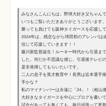
みなさんこんにちは。野球大好き父ちゃん
いつもご覧いただきありがとうございます
勝っても負けても阪神タイガースを応援し
2024年は、残念ながら球団初のアレンパ
信じて応援していきます！！
藤川新監督誕生！ルーキー時代から引退ま
した。何だか不思議な感じ。引退後テレビ
是非発揮してもらいたいです。
二人の息子を英才教育中！長男は近本選手
手かな？
私のマイナンバーは永遠に「24」！（桧山
大好きなタイガースを中心にブログを書い
試合があって
も無くても、毎日頑張って更