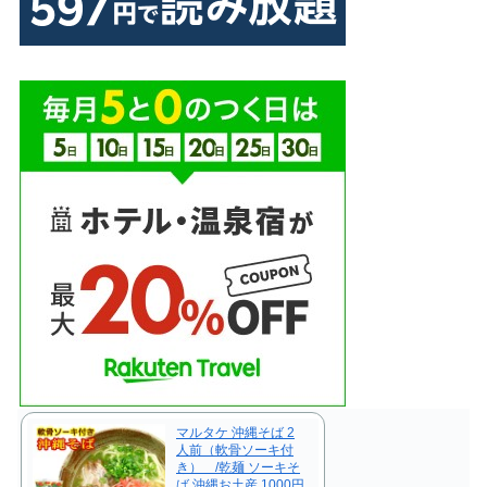
マルタケ 沖縄そば 2
人前（軟骨ソーキ付
き） /乾麺 ソーキそ
ば 沖縄お土産 1000円