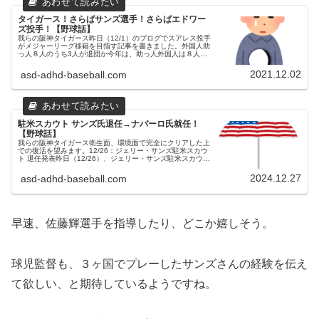
タイガース！さらばサンズ選手！さらばエドワー
ズ投手！【野球話】
我らの阪神タイガース昨日（12/1）のブログでスアレス投手
がメジャーリーグ移籍を目指す記事を書きました。外国人助
っ人８人のうち3人が退団か今年は、助っ人外国人は８人が
チームに在籍しました。その内、昨日ブログに書いたスアレ
ス投手を含む３人の助...
2021.12.02
asd-adhd-baseball.com
駐米スカウト サンズ氏退任→ナバーロ氏就任！
【野球話】
我らの阪神タイガース衛生面、環境面で完全にクリアした上
での復活を望みます。12/26：ジェリー・サンズ駐米スカウ
ト 退任発表昨日（12/26）、ジェリー・サンズ駐米スカウト
の今季限りでの退任が発表されました。２年間と短期間での
退任となりまし...
2024.12.27
asd-adhd-baseball.com
早速、佐藤輝選手を指導したり、どこか嬉しそう。
球児監督も、３ヶ国でプレーしたサンズさんの経験を伝え
て欲しい、と期待しているようですね。