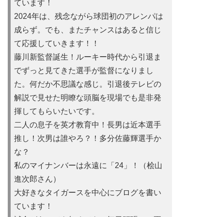
ています！
2024年は、残念ながら球団初のアレンパは
成らず。でも、またチャンスはあると信じ
て応援していきます！！
藤川新監督誕生！ルーキー時代から引退ま
でずっと見てきた選手が監督になりまし
た。何だか不思議な感じ。引退後テレビの
解説で見せた明瞭な頭脳を現場でも是非発
揮してもらいたいです。
二人の息子を英才教育中！長男は近本選手
推し！次男は誰やろ？！多分佐藤輝選手か
な？
私のマイナンバーは永遠に「24」！（桧山
進次郎さん）
大好きなタイガースを中心にブログを書い
ています！