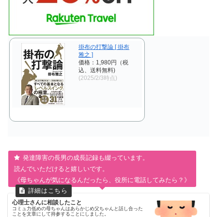
掛布の打撃論 [ 掛布
雅之 ]
価格：1,980円（税
込、送料無料)
(2025/2/3時点)
発達障害の長男の成長記録も綴っています。
読んでいただけると嬉しいです。
《母ちゃんが気になるんだったら、役所に電話してみたら？》
心理士さんに相談したこと
コミュ力低めの母ちゃんはあらかじめ父ちゃんと話し合った
ことを文章にして持参することにしました。