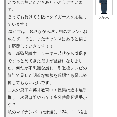
いつもご覧いただきありがとうございま
す。
勝っても負けても阪神タイガースを応援し
父ちゃん
ています！
2024年は、残念ながら球団初のアレンパは
成らず。でも、またチャンスはあると信じ
て応援していきます！！
藤川新監督誕生！ルーキー時代から引退ま
でずっと見てきた選手が監督になりまし
た。何だか不思議な感じ。引退後テレビの
解説で見せた明瞭な頭脳を現場でも是非発
揮してもらいたいです。
二人の息子を英才教育中！長男は近本選手
推し！次男は誰やろ？！多分佐藤輝選手か
な？
私のマイナンバーは永遠に「24」！（桧山