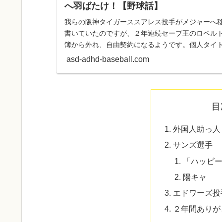
へ羽ばたけ！【野球話】
我らの阪神タイガーススアレス投手がメジャーへ
書いていたのですが、２年連続セーブ王のロベル
簿から外れ、自由契約になるようです。個人タイ
す憧れのメジャーリーグ移...
asd-adhd-baseball.com
目
外国人助っ人
サンズ選手
「ハッピ
陽キャ
エドワーズ投
２年間ありが