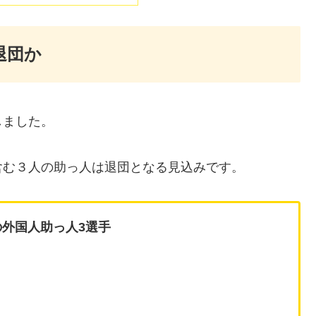
退団か
しました。
含む３人の助っ人は退団となる見込みです。
外国人助っ人3選手