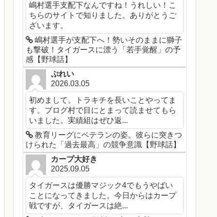
嶋村選手支配下なんですね！うれしい！こ
ちらのサイトで知りました。ありがとうご
ざいます。
嶋村選手が支配下へ！勢いそのままに獅子
も撃破！タイガースに漂う「若手覚醒」の予
感【野球話】
ぷれい
2026.03.05
初めまして。トラキチを長いことやってま
す。ブログ村で目にとまって読ませてもら
いました。実績組はぜひ返...
教育リーグにベテランの姿。彼らに突きつ
けられた「過去最高」の競争意識【野球話】
カープ大好き
2025.09.05
タイガースは優勝マジック4でもうやばい
ことになってきました。今日からはカープ
戦ですが、タイガースは絶...