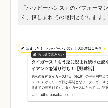
「ハッピーハンズ」のパフォーマ
く、惜しまれての退団となります
出ました！「ハッピーハンズ」！ の記事はコチラ
タイガース！もう兎に睨まれ続けた虎
イアンツを返り討ち！【野球話】
我らの阪神タイガース昨日（6/18）の甲子園球場で
（6/18）からリーグ戦が再開となり、タイガー
迎えての三連戦です。タイガースにとっては、宿
を舐め続けた相手、...
asd-adhd-baseball.com