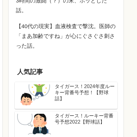
3時間の激闘（？）の末、ホッとした
話。
【40代の現実】血液検査で撃沈。医師の
「まあ加齢ですね」が心にぐさぐさ刺さ
った話。
人気記事
タイガース！2024年度ルー
キー背番号予想！【野球
話】
タイガース！ルーキー背番
号予想2022【野球話】