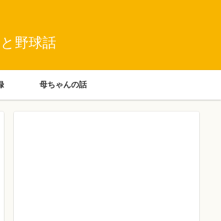
録と野球話
録
母ちゃんの話