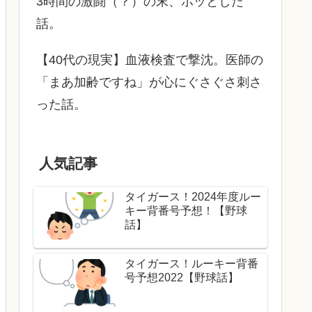
3時間の激闘（？）の末、ホッとした
話。
【40代の現実】血液検査で撃沈。医師の
「まあ加齢ですね」が心にぐさぐさ刺さ
った話。
人気記事
タイガース！2024年度ルー
キー背番号予想！【野球
話】
タイガース！ルーキー背番
号予想2022【野球話】