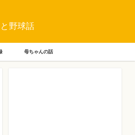
録と野球話
録
母ちゃんの話