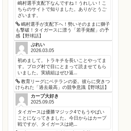
嶋村選手支配下なんですね！うれしい！こ
ちらのサイトで知りました。ありがとうご
ざいます。
嶋村選手が支配下へ！勢いそのままに獅子
も撃破！タイガースに漂う「若手覚醒」の予
感【野球話】
ぷれい
2026.03.05
初めまして。トラキチを長いことやってま
す。ブログ村で目にとまって読ませてもら
いました。実績組はぜひ返...
教育リーグにベテランの姿。彼らに突きつ
けられた「過去最高」の競争意識【野球話】
カープ大好き
2025.09.05
タイガースは優勝マジック4でもうやばい
ことになってきました。今日からはカープ
戦ですが、タイガースは絶...