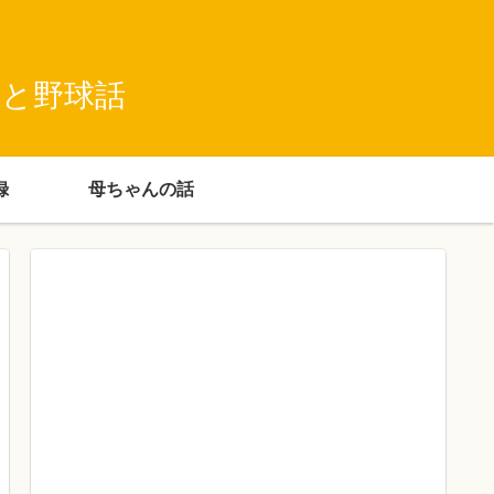
録と野球話
録
母ちゃんの話