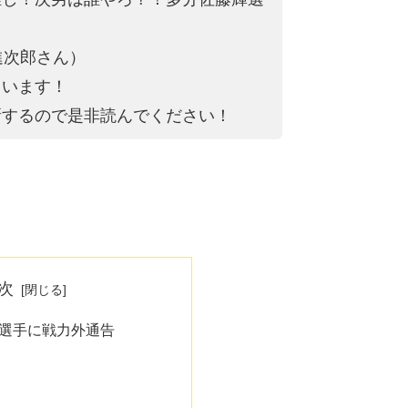
進次郎さん）
ています！
新するので是非読んでください！
次
選手に戦力外通告