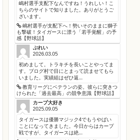
嶋村選手支配下なんですね！うれしい！こ
ちらのサイトで知りました。ありがとうご
ざいます。
嶋村選手が支配下へ！勢いそのままに獅子
も撃破！タイガースに漂う「若手覚醒」の予
感【野球話】
ぷれい
2026.03.05
初めまして。トラキチを長いことやってま
す。ブログ村で目にとまって読ませてもら
いました。実績組はぜひ返...
教育リーグにベテランの姿。彼らに突きつ
けられた「過去最高」の競争意識【野球話】
カープ大好き
2025.09.05
タイガースは優勝マジック4でもうやばい
ことになってきました。今日からはカープ
戦ですが、タイガースは絶...