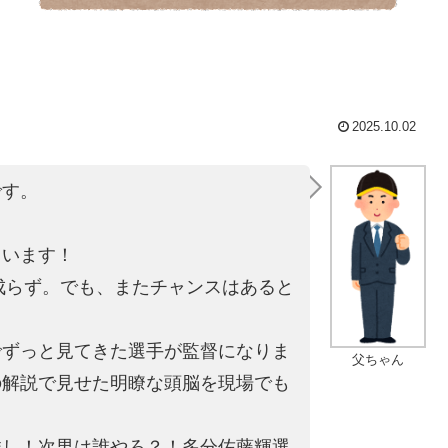
2025.10.02
です。
。
ています！
は成らず。でも、またチャンスはあると
でずっと見てきた選手が監督になりま
父ちゃん
の解説で見せた明瞭な頭脳を現場でも
推し！次男は誰やろ？！多分佐藤輝選