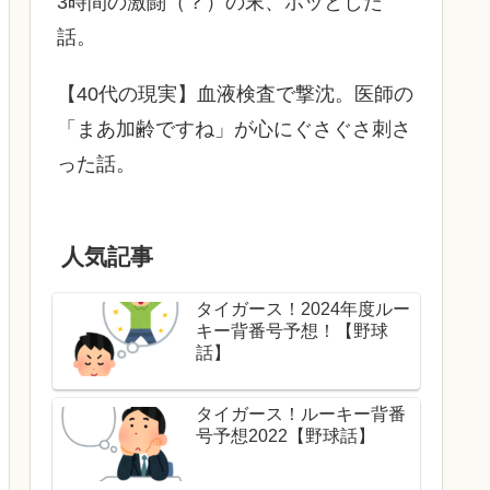
3時間の激闘（？）の末、ホッとした
話。
【40代の現実】血液検査で撃沈。医師の
「まあ加齢ですね」が心にぐさぐさ刺さ
った話。
人気記事
タイガース！2024年度ルー
キー背番号予想！【野球
話】
タイガース！ルーキー背番
号予想2022【野球話】