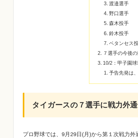
渡邉選手
野口選手
森木投手
鈴木投手
ベタンセス
７選手の今後の
10/2：甲子園
予告先発は
タイガースの７選手に戦力外通
プロ野球では、9月29日(月)から第１次戦力