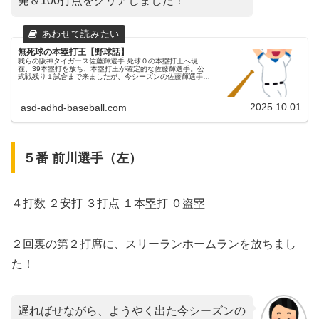
発＆100打点をクリアしました！
無死球の本塁打王【野球話】
我らの阪神タイガース佐藤輝選手 死球０の本塁打王へ現
在、39本塁打を放ち、本塁打王が確定的な佐藤輝選手。公
式戦残り１試合まで来ましたが、今シーズンの佐藤輝選手は
食らったデッドボールが０です。死球０での本塁打王は、２
リーグ制以降では、これまで...
2025.10.01
asd-adhd-baseball.com
５番 前川選手（左）
４打数 ２安打 ３打点 １本塁打 ０盗塁
２回裏の第２打席に、スリーランホームランを放ちまし
た！
遅ればせながら、ようやく出た今シーズンの