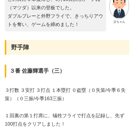
（マツダ）以来の登板でした。
ダブルプレーと外野フライで、きっちりアウ
父ちゃん
トを奪い、ゲームを締めました！
野手陣
３番 佐藤輝選手（三）
３打数 ３安打 ３打点 １本塁打 ０盗塁（０失策/今季６失
策）（０三振/今季163三振）
１回裏の第１打席に、犠牲フライで打点を記録し、先ず
100打点をクリアしました！