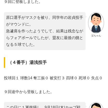
９回に登板しました。
原口選手がマスクを被り、同学年の岩貞投手
がマウンドに。
急遽肩を作ったようでして、結果は残念なが
父ちゃん
らフォアボールでしたが、盟友に最後の餞と
なる５球でした。
（４番手）湯浅投手
投球回１ 球数14 奪三振０ 被安打３ 四球０ 死球０ 失点０
９回途中から登板しました。
この日に１軍復帰し、9月18日(木)カープ戦