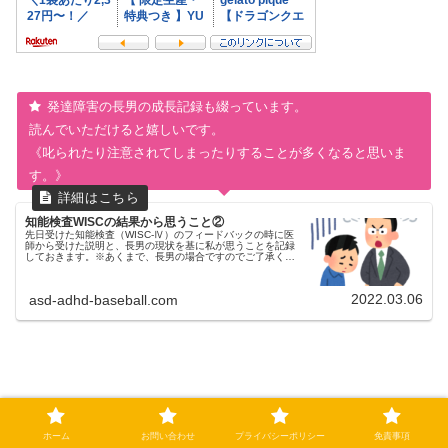
発達障害の長男の成長記録も綴っています。
読んでいただけると嬉しいです。
《叱られたり注意されてしまったりすることが多くなると思いま
す。》
知能検査WISCの結果から思うこと②
先日受けた知能検査（WISC-Ⅳ）のフィードバックの時に医
師から受けた説明と、長男の現状を基に私が思うことを記録
しておきます。※あくまで、長男の場合ですのでご了承くだ
さい。いままでの流れはコチラをご覧ください前回①はコチ
ラです総合所見より凹...
2022.03.06
asd-adhd-baseball.com
父ちゃんの話（タイガース）
スワローズ
タイガース
ホーム
お問い合わせ
プライバシーポリシー
免責事項
甲子園球場