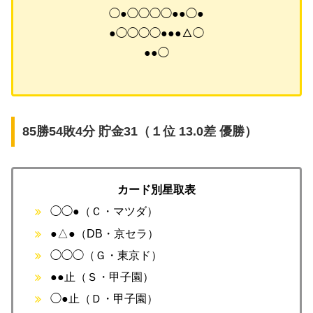
◯●◯◯◯◯●●◯●
●◯◯◯◯●●●△◯
●●◯
85勝54敗4分 貯金31（１位 13.0差 優勝）
カード別星取表
◯◯●（Ｃ・マツダ）
●△●（DB・京セラ）
◯◯◯（Ｇ・東京ド）
●●止（Ｓ・甲子園）
◯●止（Ｄ・甲子園）