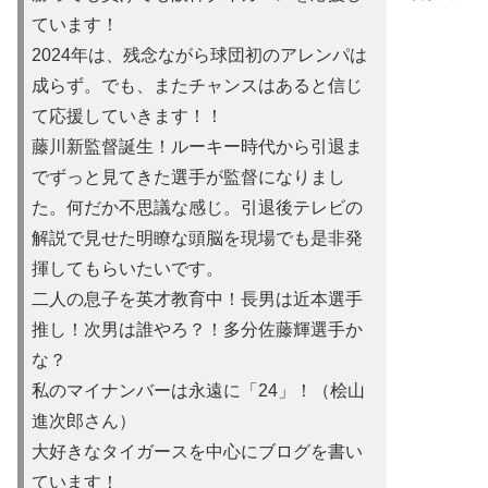
ています！
2024年は、残念ながら球団初のアレンパは
成らず。でも、またチャンスはあると信じ
て応援していきます！！
藤川新監督誕生！ルーキー時代から引退ま
でずっと見てきた選手が監督になりまし
た。何だか不思議な感じ。引退後テレビの
解説で見せた明瞭な頭脳を現場でも是非発
揮してもらいたいです。
二人の息子を英才教育中！長男は近本選手
推し！次男は誰やろ？！多分佐藤輝選手か
な？
私のマイナンバーは永遠に「24」！（桧山
進次郎さん）
大好きなタイガースを中心にブログを書い
ています！