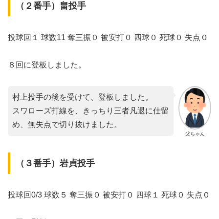
（２番手）畠投手
投球回１ 球数11 奪三振０ 被安打０ 四球０ 死球０ 失点０
８回に登板しました。
村上投手の後を受けて、登板しました。
スワローズ打線を、きっちり三者凡退に仕留
め、無失点で切り抜けました。
父ちゃん
（３番手）岩貞投手
投球回0/3 球数５ 奪三振０ 被安打０ 四球１ 死球０ 失点０