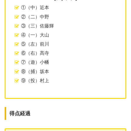
①（中）近本
②（二）中野
③（三）佐藤輝
④（一）大山
⑤（左）前川
⑥（右）髙寺
⑦（遊）小幡
⑧（捕）坂本
⑨（投）村上
得点経過