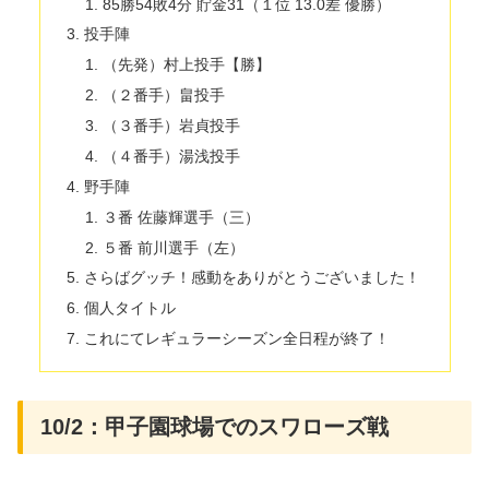
85勝54敗4分 貯金31（１位 13.0差 優勝）
投手陣
（先発）村上投手【勝】
（２番手）畠投手
（３番手）岩貞投手
（４番手）湯浅投手
野手陣
３番 佐藤輝選手（三）
５番 前川選手（左）
さらばグッチ！感動をありがとうございました！
個人タイトル
これにてレギュラーシーズン全日程が終了！
10/2：甲子園球場でのスワローズ戦