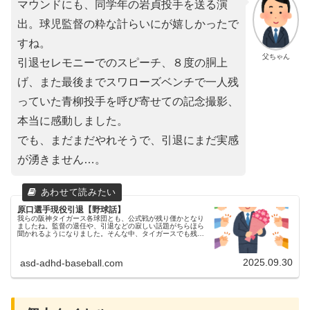
マウンドにも、同学年の岩貞投手を送る演
出。球児監督の粋な計らいにが嬉しかったで
すね。
父ちゃん
引退セレモニーでのスピーチ、８度の胴上
げ、また最後までスワローズベンチで一人残
っていた青柳投手を呼び寄せての記念撮影、
本当に感動しました。
でも、まだまだやれそうで、引退にまだ実感
が湧きません…。
原口選手現役引退【野球話】
我らの阪神タイガース各球団とも、公式戦が残り僅かとなり
ましたね。監督の退任や、引退などの寂しい話題がちらほら
聞かれるようになりました。そんな中、タイガースでも残念
なお知らせが飛び込んできました。原口文仁選手が今季限り
で現役を引退原口文仁選手...
2025.09.30
asd-adhd-baseball.com