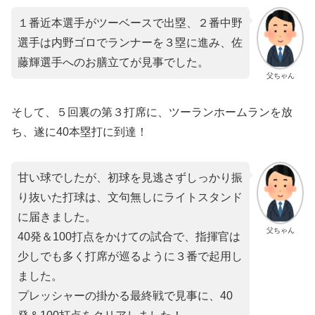
１番近本選手がツーベースで出塁、２番中野
選手は内野ゴロでランナーを３塁に進み、佐
藤輝選手へのお膳立てが見事でした。
父ちゃん
そして、５回裏の第３打席に、ツーランホームランを放
ち、遂に40本塁打に到達！
甘い球でしたが、初球を見逃さずしっかり振
り抜いた打球は、文句無しにライトスタンド
に届きました。
父ちゃん
40発＆100打点をかけての試合で、指揮官は
少しでも多く打席が巡るように３番で起用し
ました。
プレッシャーの掛かる最終戦で見事に、40