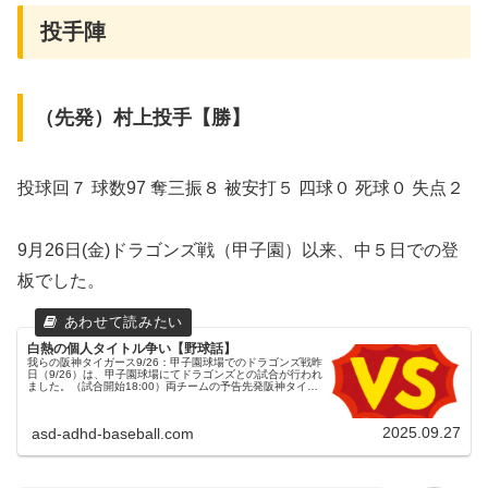
投手陣
（先発）村上投手【勝】
投球回７ 球数97 奪三振８ 被安打５ 四球０ 死球０ 失点２
9月26日(金)ドラゴンズ戦（甲子園）以来、中５日での登
板でした。
白熱の個人タイトル争い【野球話】
我らの阪神タイガース9/26：甲子園球場でのドラゴンズ戦昨
日（9/26）は、甲子園球場にてドラゴンズとの試合が行われ
ました。（試合開始18:00）両チームの予告先発阪神タイガ
ース 41 村上頌樹投手（12勝4敗）中日ドラゴンズ 17 柳裕
也...
2025.09.27
asd-adhd-baseball.com