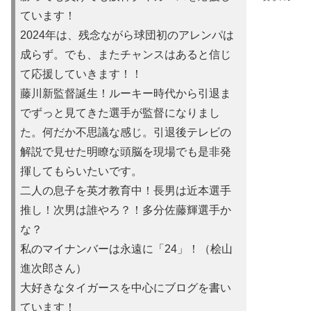
ています！
2024年は、残念ながら球団初のアレンパは
成らず。でも、またチャンスはあると信じ
て応援していきます！！
藤川新監督誕生！ルーキー時代から引退ま
でずっと見てきた選手が監督になりまし
た。何だか不思議な感じ。引退後テレビの
解説で見せた明瞭な頭脳を現場でも是非発
揮してもらいたいです。
二人の息子を英才教育中！長男は近本選手
推し！次男は誰やろ？！多分佐藤輝選手か
な？
私のマイナンバーは永遠に「24」！（桧山
進次郎さん）
大好きなタイガースを中心にブログを書い
ています！