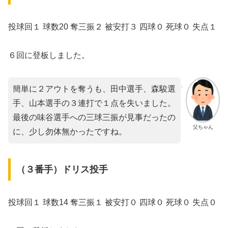
投球回１ 球数20 奪三振２ 被安打３ 四球０ 死球０ 失点１
６回に登板しました。
簡単に２アウトを奪うも、田中選手、森駿選
手、山本選手の３連打で１点を失いました。
最後の味谷選手への三球三振が見事だったの
父ちゃん
に、少し勿体無かったですね。
（３番手）ドリス投手
投球回１ 球数14 奪三振１ 被安打０ 四球０ 死球０ 失点０