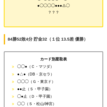
●◯◯◯◯●●●△◯
？？？
84勝52敗4分 貯金32（１位 13.5差 優勝）
カード別星取表
◯◯●（Ｃ・マツダ）
●△●（DB・京セラ）
◯◯◯（Ｇ・東京ド）
●●止（Ｓ・甲子園）
◯●止（Ｄ・甲子園）
◯◯（Ｓ・松山/神宮）