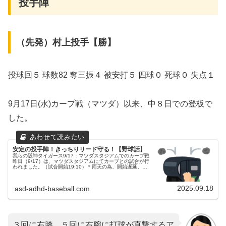
投手陣
（先発）村上投手【勝】
投球回５ 球数82 奪三振４ 被安打５ 四球０ 死球０ 失点１
9月17日(水)カープ戦（マツダ）以来、中８日での登板で
した。
安定の投手陣！きっちりリード守る！【野球話】
我らの阪神タイガース9/17：マツダスタジアムでのカープ戦
昨日（9/17）は、マツダスタジアムにてカープとの試合が行
われました。（試合開始19:10）＊雨天の為、開始遅延。両
チームの予告先発広島東洋カープ 19 床田寛樹投手（9勝10
敗）阪...
2025.09.18
asd-adhd-baseball.com
３回に右膝、５回に右腕に打球が直撃するア