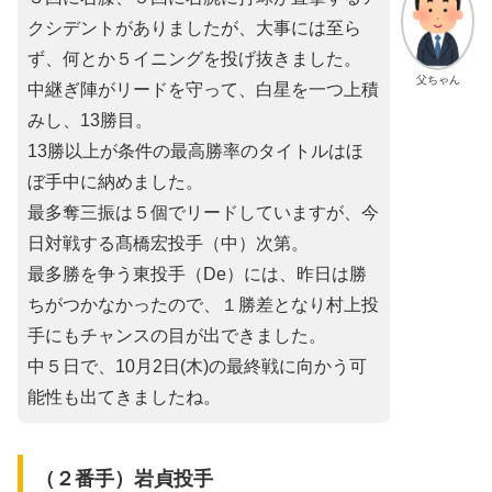
クシデントがありましたが、大事には至ら
ず、何とか５イニングを投げ抜きました。
父ちゃん
中継ぎ陣がリードを守って、白星を一つ上積
みし、13勝目。
13勝以上が条件の最高勝率のタイトルはほ
ぼ手中に納めました。
最多奪三振は５個でリードしていますが、今
日対戦する髙橋宏投手（中）次第。
最多勝を争う東投手（De）には、昨日は勝
ちがつかなかったので、１勝差となり村上投
手にもチャンスの目が出できました。
中５日で、10月2日(木)の最終戦に向かう可
能性も出てきましたね。
（２番手）岩貞投手