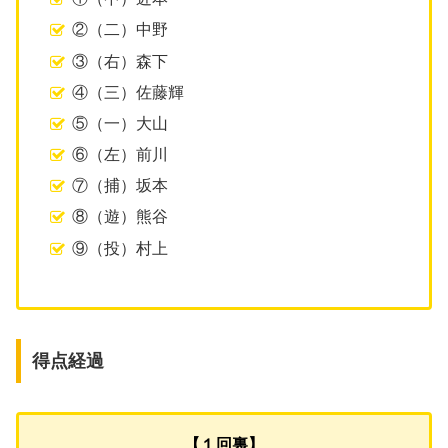
②（二）中野
③（右）森下
④（三）佐藤輝
⑤（一）大山
⑥（左）前川
⑦（捕）坂本
⑧（遊）熊谷
⑨（投）村上
得点経過
【１回裏】