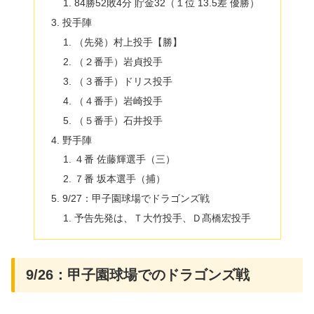
84勝52敗4分 貯金32（１位 13.5差 優勝）
投手陣
（先発）村上投手【勝】
（２番手）岩貞投手
（３番手）ドリス投手
（４番手）岩崎投手
（５番手）石井投手
野手陣
４番 佐藤輝選手（三）
７番 坂本選手（捕）
9/27：甲子園球場でドラゴンズ戦
予告先発は、Ｔ大竹投手、Ｄ髙橋宏投手
9/26：甲子園球場でのドラゴンズ戦