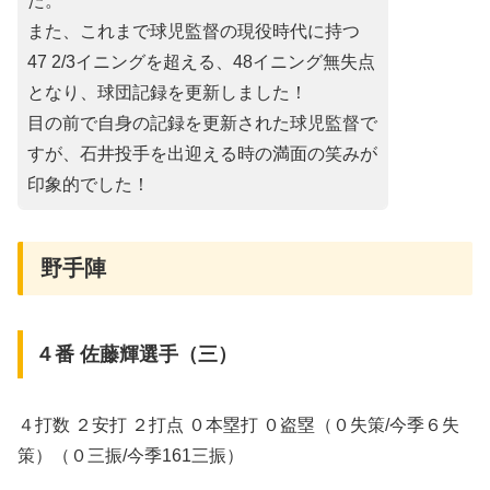
た。
また、これまで球児監督の現役時代に持つ
47 2/3イニングを超える、48イニング無失点
となり、球団記録を更新しました！
目の前で自身の記録を更新された球児監督で
すが、石井投手を出迎える時の満面の笑みが
印象的でした！
野手陣
４番 佐藤輝選手（三）
４打数 ２安打 ２打点 ０本塁打 ０盗塁（０失策/今季６失
策）（０三振/今季161三振）