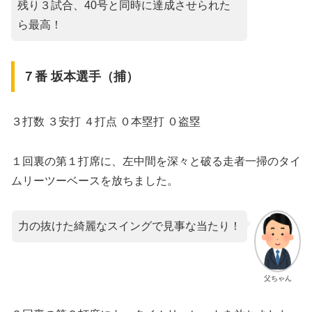
残り３試合、40号と同時に達成させられた
ら最高！
７番 坂本選手（捕）
３打数 ３安打 ４打点 ０本塁打 ０盗塁
１回裏の第１打席に、左中間を深々と破る走者一掃のタイ
ムリーツーベースを放ちました。
力の抜けた綺麗なスイングで見事な当たり！
父ちゃん