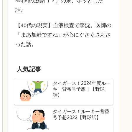
3時間の激闘（？）の末、ホッとした
話。
【40代の現実】血液検査で撃沈。医師の
「まあ加齢ですね」が心にぐさぐさ刺さ
った話。
人気記事
タイガース！2024年度ルー
キー背番号予想！【野球
話】
タイガース！ルーキー背番
号予想2022【野球話】