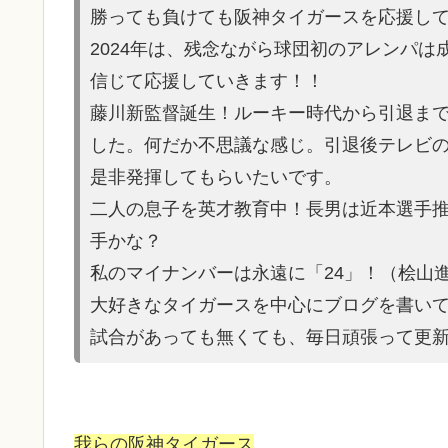
勝っても負けても阪神タイガースを応援し
2024年は、残念ながら球団初のアレンパ
信じて応援していきます！！
藤川新監督誕生！ルーキー時代から引退ま
した。何だか不思議な感じ。引退後テレビ
是非発揮してもらいたいです。
二人の息子を英才教育中！長男は近本選手
手かな？
私のマイナンバーは永遠に「24」！（桧山
大好きなタイガースを中心にブログを書い
試合があって
も無くても、毎日頑張って更
我らの阪神タイガース