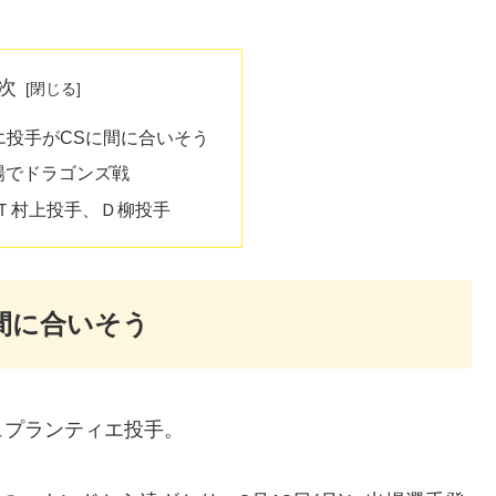
次
エ投手がCSに間に合いそう
球場でドラゴンズ戦
Ｔ村上投手、Ｄ柳投手
間に合いそう
ュプランティエ投手。