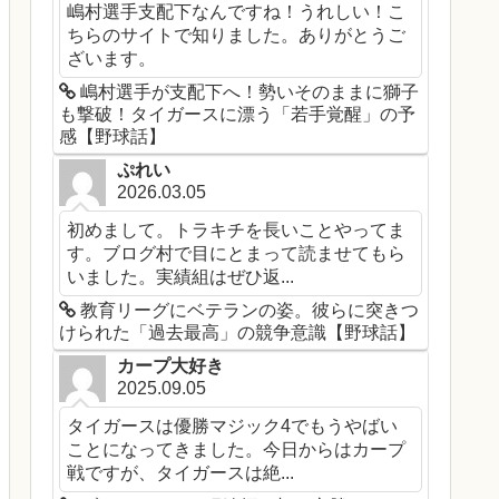
嶋村選手支配下なんですね！うれしい！こ
ちらのサイトで知りました。ありがとうご
ざいます。
嶋村選手が支配下へ！勢いそのままに獅子
も撃破！タイガースに漂う「若手覚醒」の予
感【野球話】
ぷれい
2026.03.05
初めまして。トラキチを長いことやってま
す。ブログ村で目にとまって読ませてもら
いました。実績組はぜひ返...
教育リーグにベテランの姿。彼らに突きつ
けられた「過去最高」の競争意識【野球話】
カープ大好き
2025.09.05
タイガースは優勝マジック4でもうやばい
ことになってきました。今日からはカープ
戦ですが、タイガースは絶...