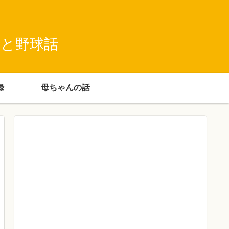
録と野球話
録
母ちゃんの話