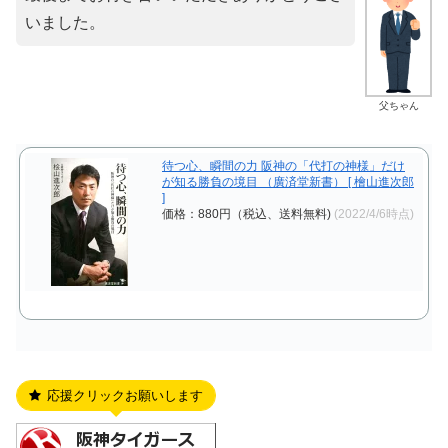
いました。
父ちゃん
待つ心、瞬間の力 阪神の「代打の神様」だけ
が知る勝負の境目 （廣済堂新書） [ 檜山進次郎
]
価格：880円（税込、送料無料)
(2022/4/6時点)
応援クリックお願いします