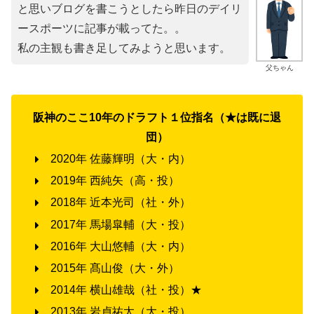
と思いブログを書こうとしたら昨日のデイリ
ースポーツに記事が載ってた。。
私の主観も書き足してみようと思います。
父ちゃん
阪神のここ10年のドラフト１位指名（★は既に退
団）
2020年 佐藤輝明（大・内）
2019年 西純矢（高・投）
2018年 近本光司（社・外）
2017年 馬場皐輔（大・投）
2016年 大山悠輔（大・内）
2015年 髙山俊（大・外）
2014年 横山雄哉（社・投）★
2013年 岩貞祐太（大・投）